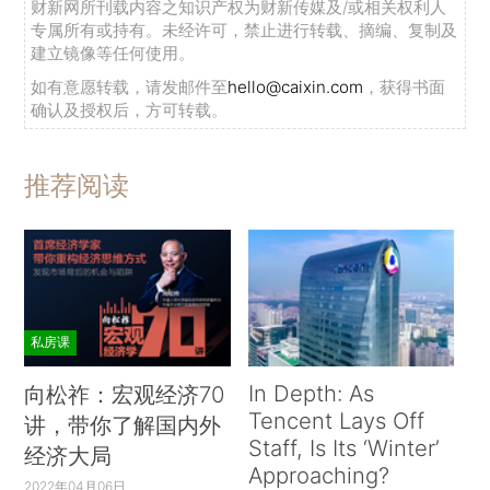
财新网所刊载内容之知识产权为财新传媒及/或相关权利人
专属所有或持有。未经许可，禁止进行转载、摘编、复制及
建立镜像等任何使用。
如有意愿转载，请发邮件至
hello@caixin.com
，获得书面
确认及授权后，方可转载。
推荐阅读
私房课
In Depth: As
向松祚：宏观经济70
Tencent Lays Off
讲，带你了解国内外
Staff, Is Its ‘Winter’
经济大局
Approaching?
2022年04月06日