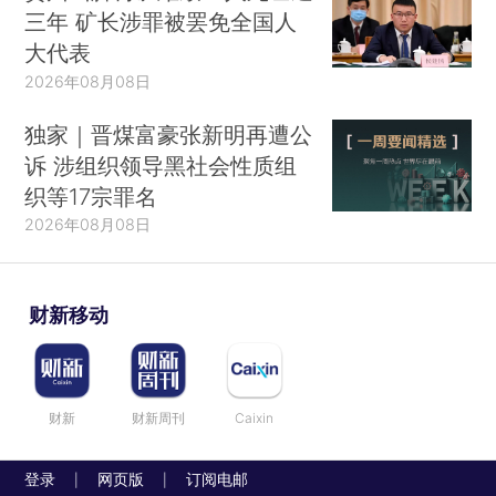
三年 矿长涉罪被罢免全国人
大代表
2026年08月08日
独家｜晋煤富豪张新明再遭公
诉 涉组织领导黑社会性质组
织等17宗罪名
2026年08月08日
财新移动
财新
财新周刊
Caixin
登录
网页版
订阅电邮
|
|