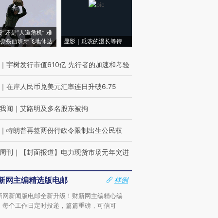
侵”还是“人道危机” 难
撕裂西班牙飞地休达
显影｜瓜农的漫长等待
｜
宇树发行市值610亿 先行者的加速和考验
｜
在岸人民币兑美元汇率连日升破6.75
我闻
｜
艾路明及多名股东被拘
｜
特朗普再签两份行政令限制出生公民权
周刊
｜
【封面报道】电力现货市场元年突进
新网主编精选版电邮
样例
新网新闻版电邮全新升级！财新网主编精心编
，每个工作日定时投递，篇篇重磅，可信可
。