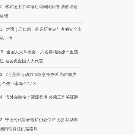
7
寒武纪上半年净利润同比翻倍 营收增速
放缓
53
对话｜邱仁宗：临床研究参与者的安全永
第一位
06
全国人大常委会：六名将领涉嫌严重违
法 被罢免全国人大代表
43
7月美国劳动力市场意外放缓 岗位减少
3万个失业率降至4.1%
14
海外金融专才回流香港 外籍工作签证翻
2
宁德时代宜春锂矿仍处停产状态 其动向
国内锂资源供需格局