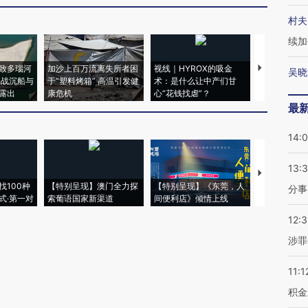
村夫
续加
致多瑙河
加沙上百万流离失所者困
视线｜HYROX的吸金
马航飞行员
吴晓
二战沉船与
于“塑料烤箱” 高温引发健
术：是什么让中产们甘
粒摇头丸 尿
露出
康危机
心“花钱找虐”？
毒品
最
14:
13:
【推广】走
找100种
【特别呈现】澳门全力探
【特别呈现】《东莞，人
会，让数智科
分事
式·第一对
索葡语国家新渠道
间便利店》倾情上线
业
12:
涉罪
11:1
积金