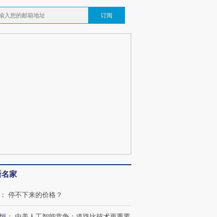
订阅
新名家
：
停不下来的价格？
恒
：
中美人工智能竞争：道路比技术更重要