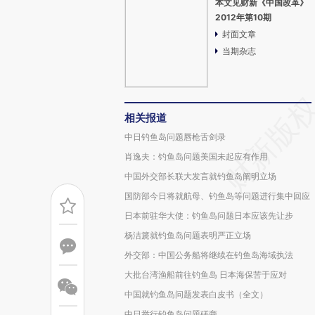
本文见财新《中国改革》
2012年第10期
封面文章
当期杂志
相关报道
中日钓鱼岛问题唇枪舌剑录
肖逸夫：钓鱼岛问题美国未起应有作用
中国外交部长联大发言就钓鱼岛阐明立场
国防部今日将就航母、钓鱼岛等问题进行集中回应
日本前驻华大使：钓鱼岛问题日本应该先让步
杨洁篪就钓鱼岛问题表明严正立场
外交部：中国公务船将继续在钓鱼岛海域执法
大批台湾渔船前往钓鱼岛 日本海保苦于应对
中国就钓鱼岛问题发表白皮书（全文）
中日举行钓鱼岛问题磋商