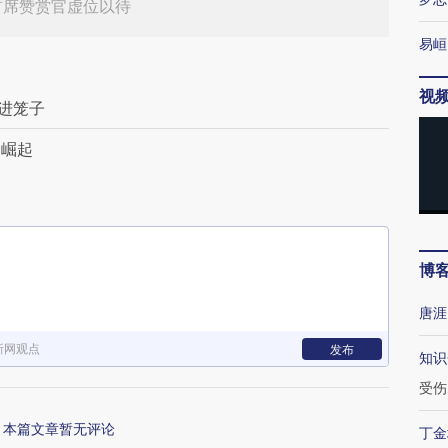
首席赞赏官虚位以待
易峘
视
进笼子
中崛起
博
唐涯
新网观点
发布
知识
受伤
本篇文章暂无评论
丁金