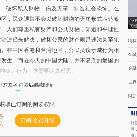
破坏私人财物，伤及无辜，制造社会恐怖。在
地区，民众通常不会以破坏财物的无序形式表达激
“入
民潮
于，人们尊重私有财产和公共财物，知道和平理性
政治途径来解决，破坏公民的财产则是违法甚至犯
特稿
的。在中国香港和台湾地区，公民抗议示威行为相
金融
况发生。而在今天的中国大陆，并不复杂的爱国的
金融
的破坏行为，这需要认真反思。
世界
3733字 订阅后继续阅读
财新
获取已订阅的阅读权限
财
员
订阅/会员升级
文
财
写
引