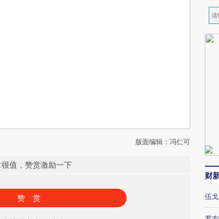
版面编辑：冯仁可
章很值，赞赏激励一下
财
伍戈
赞 赏
罗志