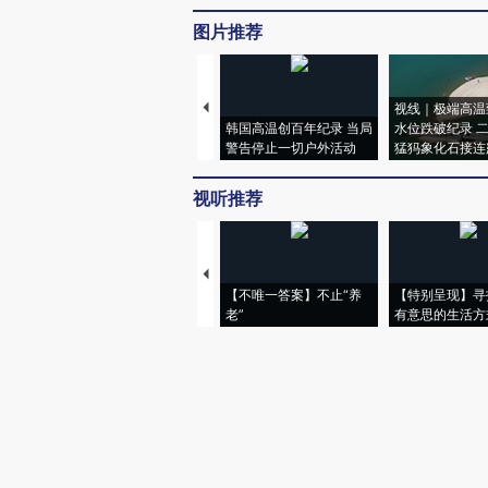
图片推荐
视线｜极端高温
韩国高温创百年纪录 当局
水位跌破纪录 
警告停止一切户外活动
猛犸象化石接连
视听推荐
【不唯一答案】不止“养
【特别呈现】寻
老”
有意思的生活方