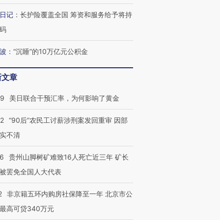
日记
：
长护险覆盖全国 筹资和服务给予将持
码
跨国走私7万
视线｜被称为“蟑螂”的印
视线｜“入侵”还是“人道危
波
：
“沉睡”的10万亿元公积金
检体内含3种
度Z世代 用街头抗争将教
机”？难民潮撕裂西班牙
秘鲁纳斯
育部长拱下台
飞地休达
13人遇难
新文章
09
美日联合干预汇率，为何影响了黄金
32
“90后”农民工讨薪涉刑案发回重审 因部
进第四届链博
【商旅对话】华住集团
技“链”接产
【特别呈现】寻找100种
CFO：不靠规模取胜，华
【特别呈
实不清
有意思的生活方式·第三对
住三大增长引擎是什么？
有意思的
36
贵州山脚树矿难致16人死亡近三年 矿长
被罢免全国人大代表
2
非京籍五环内购房社保降至一年 北京市公
最高可贷340万元