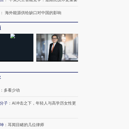
育部长拱下台
飞地休达
13人遇难
：
海外能源供给缺口对中国的影响
频
进第四届链博
【商旅对话】华住集团
技“链”接产
【特别呈现】寻找100种
CFO：不靠规模取胜，华
【特别呈
有意思的生活方式·第三对
住三大增长引擎是什么？
有意思的
客
：
多看少动
分子
：
AI冲击之下，年轻人与高学历女性更
坤
：
耳闻目睹的几位律师