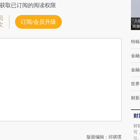
获取已订阅的阅读权限
员
“入
订阅/会员升级
文
民潮
特稿
金融
金融
世界
财新
财
财
写
版面编辑：邱祺璞
引