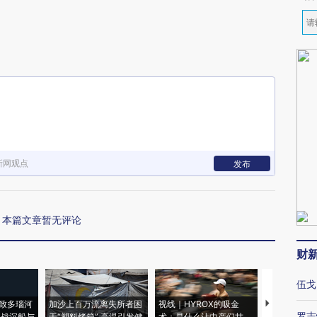
新网观点
发布
本篇文章暂无评论
财
伍戈
致多瑙河
加沙上百万流离失所者困
视线｜HYROX的吸金
马航飞行员
罗志
二战沉船与
于“塑料烤箱” 高温引发健
术：是什么让中产们甘
粒摇头丸 尿