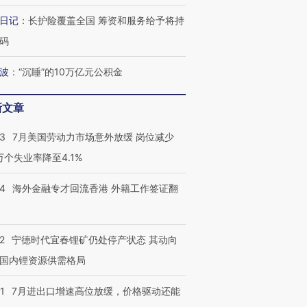
日记
：
长护险覆盖全国 筹资和服务给予将持
码
波
：
“沉睡”的10万亿元公积金
新文章
43
7月美国劳动力市场意外放缓 岗位减少
3万个失业率降至4.1%
14
海外金融专才回流香港 外籍工作签证翻
2
宁德时代宜春锂矿仍处停产状态 其动向
国内锂资源供需格局
1
7月进出口增速高位放缓，价格驱动还能