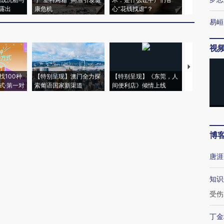
露出
康危机
心“花钱找虐”？
毒品
易峘
视
【推广】走
找100种
【特别呈现】澳门全力探
【特别呈现】《东莞，人
会，让数智科
式·第一对
索葡语国家新渠道
间便利店》倾情上线
业
博
唐涯
知识
受伤
丁金