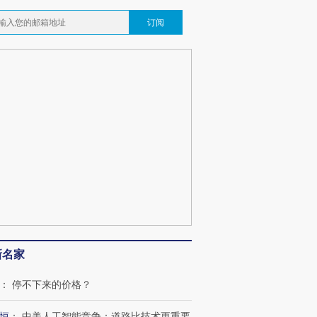
订阅
新名家
：
停不下来的价格？
跨国走私7万
视线｜被称为“蟑螂”的印
视线｜“入侵”还是“人道危
恒
：
中美人工智能竞争：道路比技术更重要
检体内含3种
度Z世代 用街头抗争将教
机”？难民潮撕裂西班牙
秘鲁纳斯