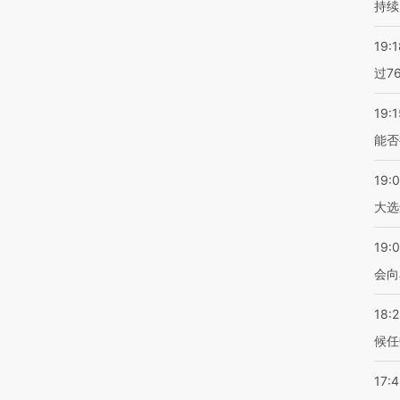
持续
19:1
过7
19:1
能否
19:
大选
19:0
会向
18:
候任
17: