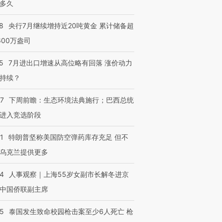
多久
8
央行7月继续增持近20吨黄金 累计储备超
600万盎司
5
7月进出口增速从高位略有回落 涨价动力
持续？
07
下周前瞻：生态环境法典施行；巴西总统
进入竞选阶段
1
特朗普坚称美国防空弹药库存充足 但不
乌克兰提供更多
24
人事观察｜上海55岁女副市长解冬进京
中国侨联副主席
45
泰国发生致命校园枪击案至少6人死亡 枪