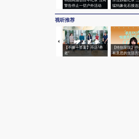
警告停止一切户外活动
猛犸象化石接连
视听推荐
【不唯一答案】不止“养
【特别呈现】寻
老”
有意思的生活方