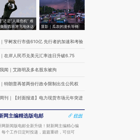
侵”还是“人道危机” 难
撕裂西班牙飞地休达
显影｜瓜农的漫长等待
｜
宇树发行市值610亿 先行者的加速和考验
｜
在岸人民币兑美元汇率连日升破6.75
我闻
｜
艾路明及多名股东被拘
｜
特朗普再签两份行政令限制出生公民权
周刊
｜
【封面报道】电力现货市场元年突进
新网主编精选版电邮
样例
新网新闻版电邮全新升级！财新网主编精心编
，每个工作日定时投递，篇篇重磅，可信可
。