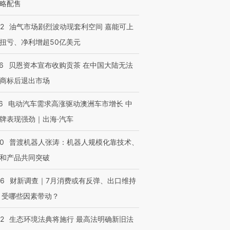
略配售
22
油气市场剧烈波动现套利空间 嘉能可上
扭亏、净利增超50亿美元
6
贝恩资本宣布收购贡茶 在中国大陆无法
商标后退出市场
6
电动汽车需求高涨驱动澳洲车市增长 中
牌表现强劲｜出海·汽车
00
普渡机器人张涛：机器人规模化靠技术、
和产品共同突破
56
财新调查｜7月消费或有反弹、出口维持
 受哪些因素带动？
42
生态环境法典将施行 最高法明确新旧法