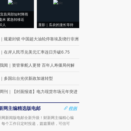
宜昌局部短时降雨
8毫米 紧急转移近
00人
显影｜瓜农的漫长等待
｜
规避封锁 中国超大油轮停靠埃及绕行非洲
｜
在岸人民币兑美元汇率连日升破6.75
我闻
｜
资管掌舵人更替 百年人寿僵局何解
｜
多国出台光伏新政加速转型
周刊
｜
【封面报道】电力现货市场元年突进
新网主编精选版电邮
样例
新网新闻版电邮全新升级！财新网主编精心编
，每个工作日定时投递，篇篇重磅，可信可
。