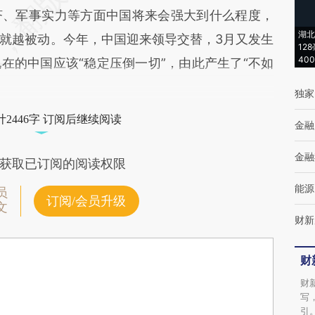
济、军事实力等方面中国将来会强大到什么程度，
湖北
就越被动。今年，中国迎来领导交替，3月又发生
12
40
在的中国应该“稳定压倒一切”，由此产生了“不如
独家
2446字 订阅后继续阅读
金融
金融
获取已订阅的阅读权限
能源
员
订阅/会员升级
文
财新
财
财
写
引