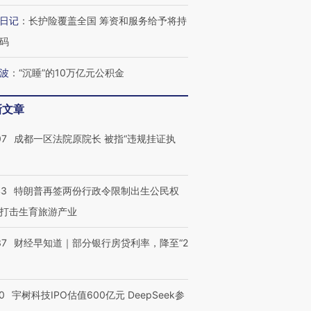
日记
：
长护险覆盖全国 筹资和服务给予将持
码
波
：
“沉睡”的10万亿元公积金
新文章
07
成都一区法院原院长 被指“违规挂证执
43
特朗普再签两份行政令限制出生公民权
打击生育旅游产业
37
财经早知道｜部分银行房贷利率，降至“2
0
宇树科技IPO估值600亿元 DeepSeek参