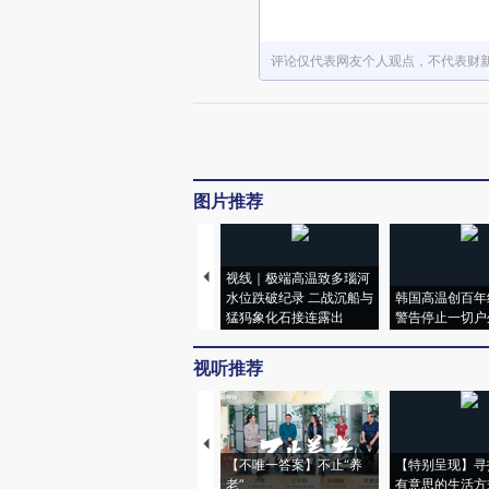
评论仅代表网友个人观点，不代表财
图片推荐
视线｜极端高温致多瑙河
水位跌破纪录 二战沉船与
韩国高温创百年
猛犸象化石接连露出
警告停止一切户
视听推荐
【不唯一答案】不止“养
【特别呈现】寻
老”
有意思的生活方