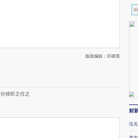
版面编辑：邱祺璞
对分歧听之任之
财
伍戈
罗志