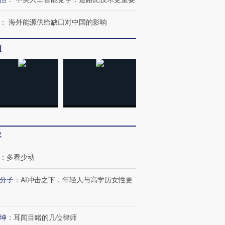
：
海外能源供给缺口对中国的影响
频
OX的吸金
马航飞行员跨国走私7万
视线｜被称为“蟑螂”的印
客
让中产们甘
粒摇头丸 尿检体内含3种
度Z世代 用街头抗争将教
秘鲁纳斯
”？
毒品
育部长拱下台
13人遇难
：
多看少动
分子
：
AI冲击之下，年轻人与高学历女性更
进第四届链博
【商旅对话】华住集团
技“链”接产
【特别呈现】寻找100种
CFO：不靠规模取胜，华
【特别呈
坤
：
耳闻目睹的几位律师
有意思的生活方式·第三对
住三大增长引擎是什么？
有意思的