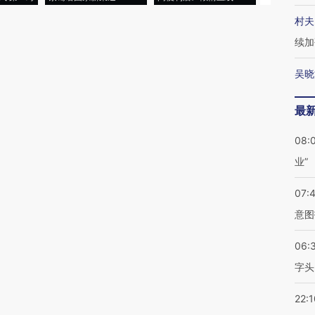
村夫
续加
吴晓
最
08:
业”
07:
意图
06:
字头
22:1