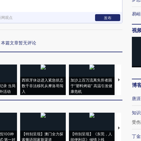
易峘
新网观点
发布
视
本篇文章暂无评论
西班牙休达进入紧急状态
加沙上百万流离失所者困
视线｜HYR
博
纪录 当局
数千非法移民从摩洛哥闯
于“塑料烤箱” 高温引发健
术：是什么
外活动
入
康危机
心“花钱找虐
唐涯
知识
受伤
【推广】走
找100种
【特别呈现】澳门全力探
【特别呈现】《东莞，人
会，让数智科
丁金
式·第一对
索葡语国家新渠道
间便利店》倾情上线
业