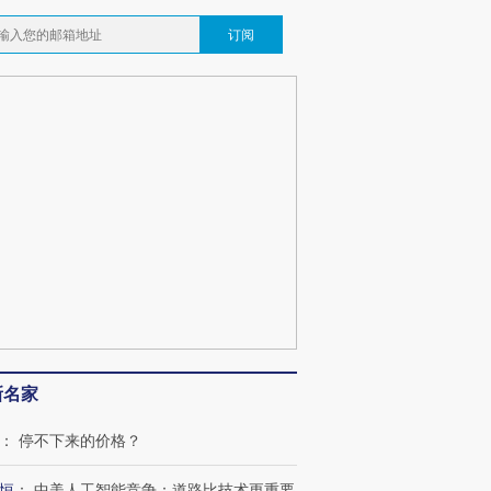
订阅
新名家
：
停不下来的价格？
恒
：
中美人工智能竞争：道路比技术更重要