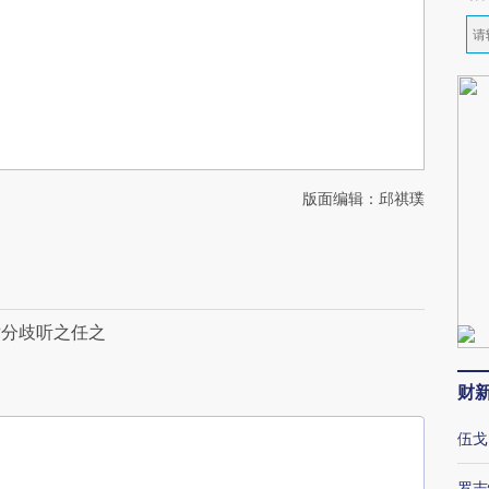
版面编辑：邱祺璞
对分歧听之任之
财
伍戈
罗志