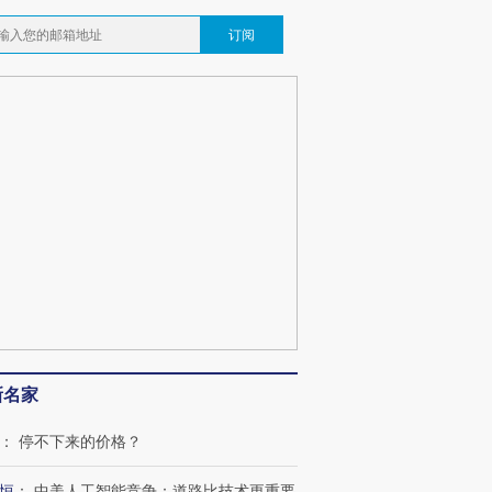
订阅
新名家
：
停不下来的价格？
恒
：
中美人工智能竞争：道路比技术更重要