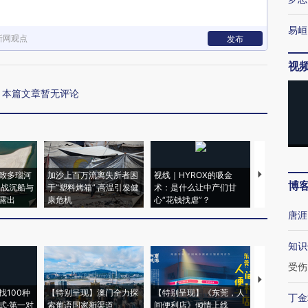
易峘
新网观点
发布
视
本篇文章暂无评论
致多瑙河
加沙上百万流离失所者困
视线｜HYROX的吸金
马航飞行员
博
二战沉船与
于“塑料烤箱” 高温引发健
术：是什么让中产们甘
粒摇头丸 尿
露出
康危机
心“花钱找虐”？
毒品
唐涯
知识
受伤
【推广】走
找100种
【特别呈现】澳门全力探
【特别呈现】《东莞，人
会，让数智科
丁金
式·第一对
索葡语国家新渠道
间便利店》倾情上线
业