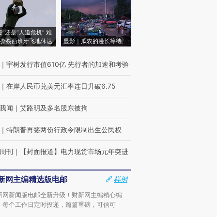
侵”还是“人道危机” 难
撕裂西班牙飞地休达
显影｜瓜农的漫长等待
｜
宇树发行市值610亿 先行者的加速和考验
｜
在岸人民币兑美元汇率连日升破6.75
我闻
｜
艾路明及多名股东被拘
｜
特朗普再签两份行政令限制出生公民权
周刊
｜
【封面报道】电力现货市场元年突进
新网主编精选版电邮
样例
新网新闻版电邮全新升级！财新网主编精心编
，每个工作日定时投递，篇篇重磅，可信可
。