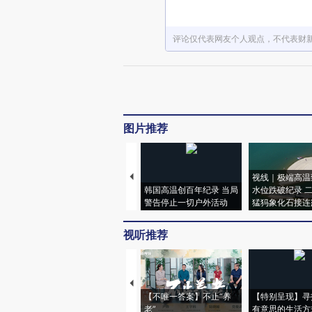
评论仅代表网友个人观点，不代表财
图片推荐
视线｜极端高温
韩国高温创百年纪录 当局
水位跌破纪录 
警告停止一切户外活动
猛犸象化石接连
视听推荐
【不唯一答案】不止“养
【特别呈现】寻
老”
有意思的生活方