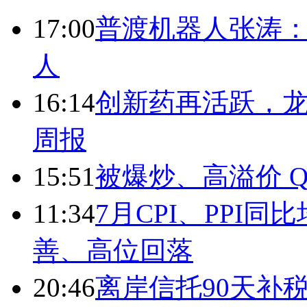
17:00
普渡机器人张涛
人
16:14
创新药再活跃，
周报
15:51
被爆炒、高溢价 Q
11:34
7月CPI、PPI同
善、高位回落
20:46
离岸信托90天补