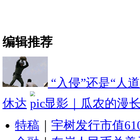
编辑推荐
“入侵”还是“人
休达
显影｜瓜农的漫
特稿
｜
宇树发行市值61