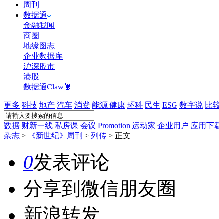
周刊
数据通
金融我闻
商圈
地缘图志
企业数据库
沪深股市
港股
数据通Claw🦞
更多
科技
地产
汽车
消费
能源
健康
环科
民生
ESG
数字说
比
数据
财新一线
私房课
会议
Promotion
运动家
企业用户
应用下
杂志
>
《新世纪》周刊
>
列传
>
正文
0
发表评论
分享到微信朋友圈
新浪转发