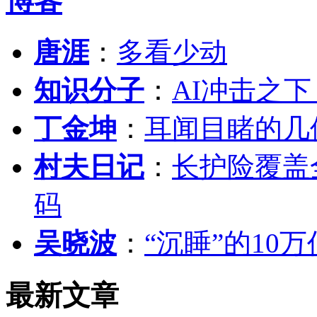
博客
唐涯
：
多看少动
知识分子
：
AI冲击之
丁金坤
：
耳闻目睹的几
村夫日记
：
长护险覆盖
码
吴晓波
：
“沉睡”的10
最新文章