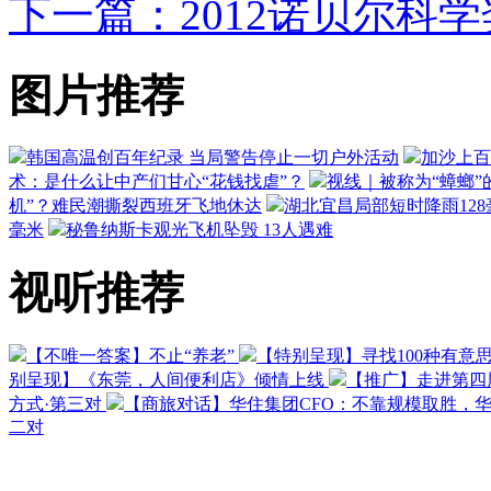
下一篇：2012诺贝尔科
图片推荐
韩国高温创百年纪录 当局警告停止一切户外活动
加沙上百
术：是什么让中产们甘心“花钱找虐”？
视线｜被称为“蟑螂”
机”？难民潮撕裂西班牙飞地休达
湖北宜昌局部短时降雨128毫
毫米
秘鲁纳斯卡观光飞机坠毁 13人遇难
视听推荐
【不唯一答案】不止“养老”
【特别呈现】寻找100种有意
别呈现】《东莞，人间便利店》倾情上线
【推广】走进第四
方式·第三对
【商旅对话】华住集团CFO：不靠规模取胜，
二对