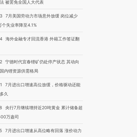
法 被罢免全国人大代表
43
7月美国劳动力市场意外放缓 岗位减少
3万个失业率降至4.1%
14
海外金融专才回流香港 外籍工作签证翻
2
宁德时代宜春锂矿仍处停产状态 其动向
国内锂资源供需格局
1
7月进出口增速高位放缓，价格驱动还能
多久
8
央行7月继续增持近20吨黄金 累计储备超
600万盎司
5
7月进出口增速从高位略有回落 涨价动力