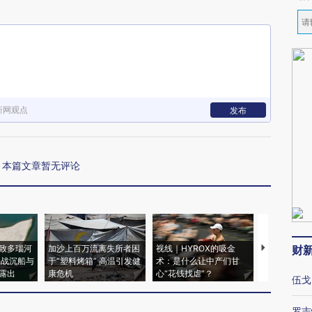
新网观点
发布
本篇文章暂无评论
致多瑙河
加沙上百万流离失所者困
视线｜HYROX的吸金
马航飞行员
财
二战沉船与
于“塑料烤箱” 高温引发健
术：是什么让中产们甘
粒摇头丸 尿
露出
康危机
心“花钱找虐”？
毒品
伍戈
罗志