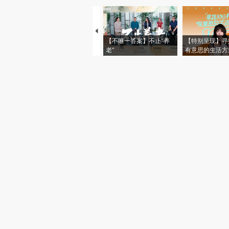
【不唯一答案】不止“养
【特别呈现】寻
老”
有意思的生活方