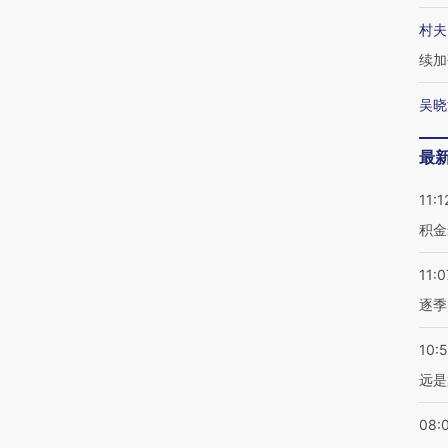
村夫
续加
吴晓
最
11:1
积金
11:0
逐季
10:
远是
08: