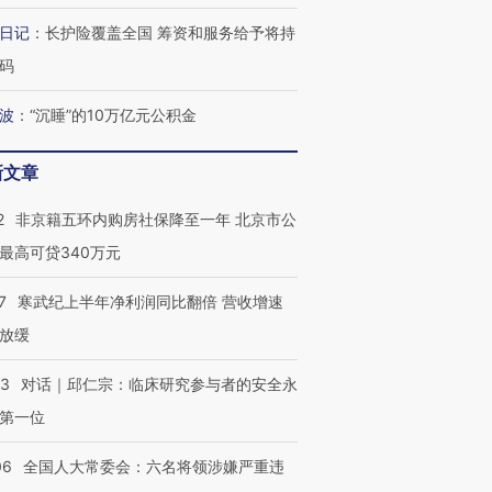
日记
：
长护险覆盖全国 筹资和服务给予将持
码
波
：
“沉睡”的10万亿元公积金
新文章
2
非京籍五环内购房社保降至一年 北京市公
最高可贷340万元
7
寒武纪上半年净利润同比翻倍 营收增速
放缓
53
对话｜邱仁宗：临床研究参与者的安全永
第一位
06
全国人大常委会：六名将领涉嫌严重违