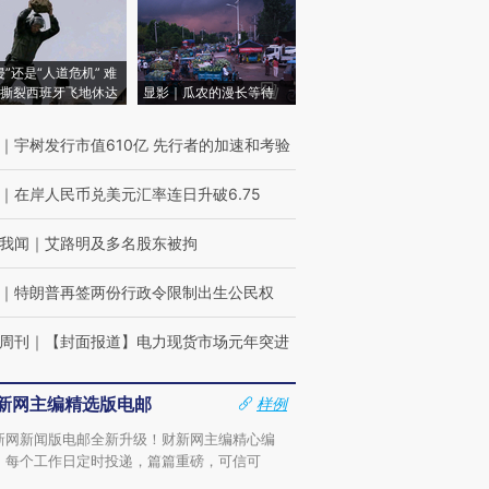
侵”还是“人道危机” 难
撕裂西班牙飞地休达
显影｜瓜农的漫长等待
｜
宇树发行市值610亿 先行者的加速和考验
｜
在岸人民币兑美元汇率连日升破6.75
我闻
｜
艾路明及多名股东被拘
｜
特朗普再签两份行政令限制出生公民权
周刊
｜
【封面报道】电力现货市场元年突进
新网主编精选版电邮
样例
新网新闻版电邮全新升级！财新网主编精心编
，每个工作日定时投递，篇篇重磅，可信可
。