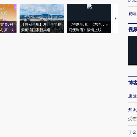
易峘
【推广】走
找100种
【特别呈现】澳门全力探
【特别呈现】《东莞，人
会，让数智科
视
式·第一对
索葡语国家新渠道
间便利店》倾情上线
业
博
唐涯
知识
受伤
丁金