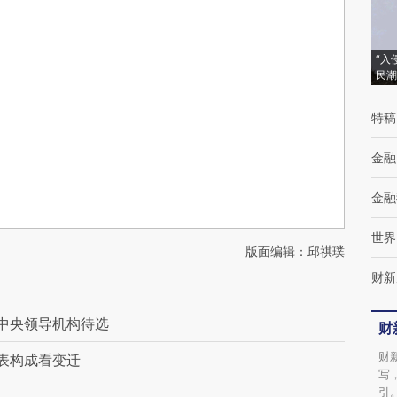
“入
民潮
特稿
金融
金融
世界
版面编辑：邱祺璞
财新
中央领导机构待选
财
财
表构成看变迁
写
引