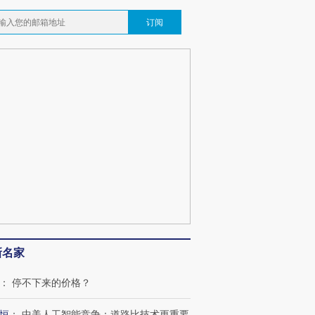
订阅
跨国走私7万
新名家
视线｜被称为“蟑螂”的印
视线｜“入侵”还是“人道危
检体内含3种
度Z世代 用街头抗争将教
机”？难民潮撕裂西班牙
秘鲁纳斯
育部长拱下台
飞地休达
13人遇难
：
停不下来的价格？
恒
：
中美人工智能竞争：道路比技术更重要