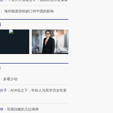
：
海外能源供给缺口对中国的影响
进第四届链博
【商旅对话】华住集团
技“链”接产
【特别呈现】寻找100种
CFO：不靠规模取胜，华
【特别呈
频
有意思的生活方式·第三对
住三大增长引擎是什么？
有意思的
客
：
多看少动
分子
：
AI冲击之下，年轻人与高学历女性更
坤
：
耳闻目睹的几位律师