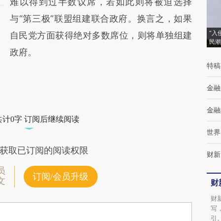
难以得到过半数议席，若如此则将被迫选择
与“第三极”联盟组建联合政府。换言之，如果
“入
自民党方面获得绝对多数席位，则将单独组建
民潮
政府。
特稿
金融
金融
共计0字 订阅后继续阅读
世界
获取已订阅的阅读权限
财新
员
订阅/会员升级
文
财
财
写
引