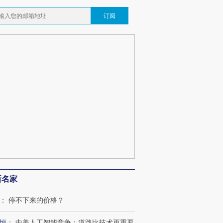
订阅
新名家
：
停不下来的价格？
恒
：
中美人工智能竞争：道路比技术更重要