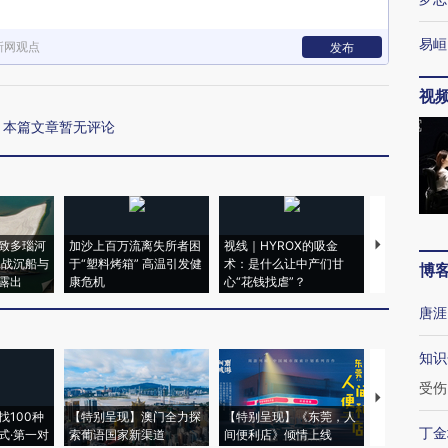
易峘
新网观点
发布
视
本篇文章暂无评论
致多瑙河
加沙上百万流离失所者困
视线｜HYROX的吸金
马航飞行员
二战沉船与
于“塑料烤箱” 高温引发健
术：是什么让中产们甘
粒摇头丸 尿
博
露出
康危机
心“花钱找虐”？
毒品
唐涯
知识
受伤
【推广】走
找100种
【特别呈现】澳门全力探
【特别呈现】《东莞，人
会，让数智科
丁金
式·第一对
索葡语国家新渠道
间便利店》倾情上线
业