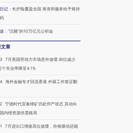
日记
：
长护险覆盖全国 筹资和服务给予将持
码
波
：
“沉睡”的10万亿元公积金
新文章
43
7月美国劳动力市场意外放缓 岗位减少
3万个失业率降至4.1%
14
海外金融专才回流香港 外籍工作签证翻
2
宁德时代宜春锂矿仍处停产状态 其动向
国内锂资源供需格局
1
7月进出口增速高位放缓，价格驱动还能