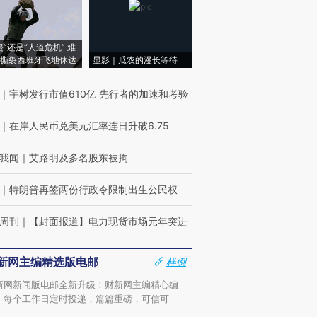
侵”还是“人道危机” 难
撕裂西班牙飞地休达
显影｜瓜农的漫长等待
｜
宇树发行市值610亿 先行者的加速和考验
｜
在岸人民币兑美元汇率连日升破6.75
我闻
｜
艾路明及多名股东被拘
｜
特朗普再签两份行政令限制出生公民权
周刊
｜
【封面报道】电力现货市场元年突进
新网主编精选版电邮
样例
新网新闻版电邮全新升级！财新网主编精心编
，每个工作日定时投递，篇篇重磅，可信可
。