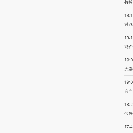
持续
19:1
过7
19:1
能否
19:
大选
19:0
会向
18:
候任
17: