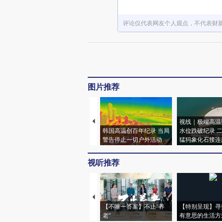
评论仅代表网友个人观点，不代表财
图片推荐
视线｜极端高温
韩国高温创百年纪录 当局
水位跌破纪录 
警告停止一切户外活动
猛犸象化石接连
视听推荐
【不唯一答案】不止“养
【特别呈现】寻
老”
有意思的生活方