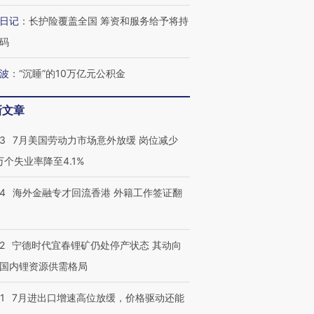
日记
：
长护险覆盖全国 筹资和服务给予将持
码
波
：
“沉睡”的10万亿元公积金
新文章
43
7月美国劳动力市场意外放缓 岗位减少
3万个失业率降至4.1%
14
海外金融专才回流香港 外籍工作签证翻
2
宁德时代宜春锂矿仍处停产状态 其动向
国内锂资源供需格局
1
7月进出口增速高位放缓，价格驱动还能