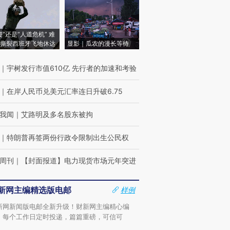
侵”还是“人道危机” 难
撕裂西班牙飞地休达
显影｜瓜农的漫长等待
｜
宇树发行市值610亿 先行者的加速和考验
｜
在岸人民币兑美元汇率连日升破6.75
我闻
｜
艾路明及多名股东被拘
｜
特朗普再签两份行政令限制出生公民权
周刊
｜
【封面报道】电力现货市场元年突进
新网主编精选版电邮
样例
新网新闻版电邮全新升级！财新网主编精心编
，每个工作日定时投递，篇篇重磅，可信可
。