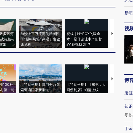
易峘
视
致多瑙河
加沙上百万流离失所者困
视线｜HYROX的吸金
马航飞行员
二战沉船与
于“塑料烤箱” 高温引发健
术：是什么让中产们甘
粒摇头丸 尿
露出
康危机
心“花钱找虐”？
毒品
【推广】走
博
找100种
【特别呈现】澳门全力探
【特别呈现】《东莞，人
会，让数智科
式·第一对
索葡语国家新渠道
间便利店》倾情上线
业
唐涯
知识
受伤
丁金