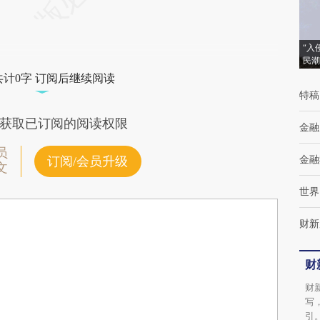
“入
民潮
共计0字 订阅后继续阅读
特稿
获取已订阅的阅读权限
金融
员
金融
订阅/会员升级
文
世界
财新
财
财
写
引