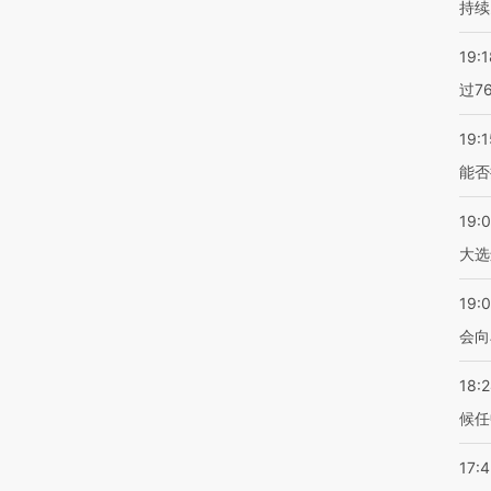
持续
19:1
过7
19:1
能否
19:
大选
19:0
会向
18:
候任
17: