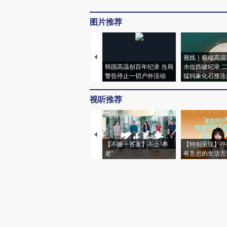
图片推荐
视线｜极端高温
韩国高温创百年纪录 当局
水位跌破纪录 
警告停止一切户外活动
猛犸象化石接连
视听推荐
【不唯一答案】不止“养
【特别呈现】寻
老”
有意思的生活方