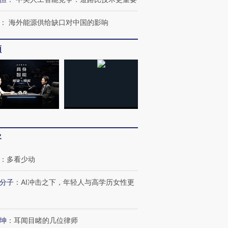
：
海外能源供给缺口对中国的影响
频
跨国走私7万
视线｜被称为“蟑螂”的印
视线｜“入侵”还是“人道危
检体内含3种
度Z世代 用街头抗争将教
机”？难民潮撕裂西班牙
秘鲁纳斯
育部长拱下台
飞地休达
13人遇难
进第四届链博
【商旅对话】华住集团
客
技“链”接产
【特别呈现】寻找100种
CFO：不靠规模取胜，华
【特别呈
有意思的生活方式·第三对
住三大增长引擎是什么？
有意思的
：
多看少动
分子
：
AI冲击之下，年轻人与高学历女性更
坤
：
耳闻目睹的几位律师