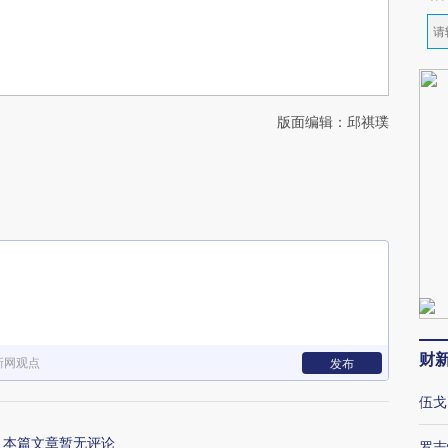
版面编辑：邱祺璞
财
新网观点
发布
伍戈
本篇文章暂无评论
罗志