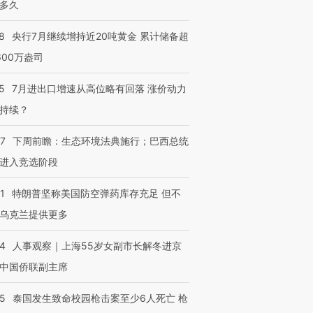
多久
8
央行7月继续增持近20吨黄金 累计储备超
600万盎司
5
7月进出口增速从高位略有回落 涨价动力
持续？
07
下周前瞻：生态环境法典施行；巴西总统
进入竞选阶段
1
特朗普坚称美国防空弹药库存充足 但不
乌克兰提供更多
24
人事观察｜上海55岁女副市长解冬进京
中国侨联副主席
45
泰国发生致命校园枪击案至少6人死亡 枪