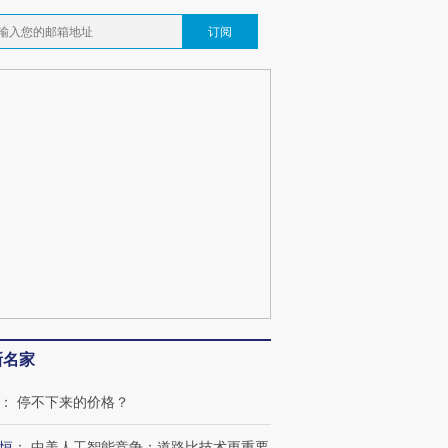
订阅
新名家
：
停不下来的价格？
恒
：
中美人工智能竞争：道路比技术更重要