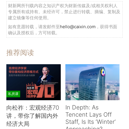
财新网所刊载内容之知识产权为财新传媒及/或相关权利人
专属所有或持有。未经许可，禁止进行转载、摘编、复制及
建立镜像等任何使用。
如有意愿转载，请发邮件至
hello@caixin.com
，获得书面
确认及授权后，方可转载。
推荐阅读
私房课
In Depth: As
向松祚：宏观经济70
Tencent Lays Off
讲，带你了解国内外
Staff, Is Its ‘Winter’
经济大局
Approaching?