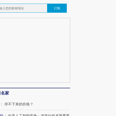
订阅
新名家
：
停不下来的价格？
恒
：
中美人工智能竞争：道路比技术更重要