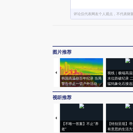
评论仅代表网友个人观点，不代表财
图片推荐
视线｜极端高温
韩国高温创百年纪录 当局
水位跌破纪录 
警告停止一切户外活动
猛犸象化石接连
视听推荐
【不唯一答案】不止“养
【特别呈现】寻
老”
有意思的生活方