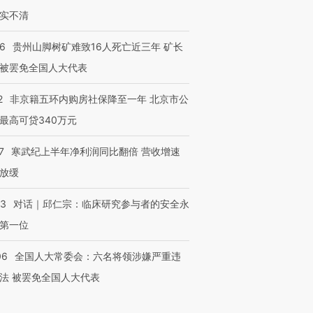
实不清
36
贵州山脚树矿难致16人死亡近三年 矿长
被罢免全国人大代表
2
非京籍五环内购房社保降至一年 北京市公
最高可贷340万元
7
寒武纪上半年净利润同比翻倍 营收增速
放缓
53
对话｜邱仁宗：临床研究参与者的安全永
第一位
06
全国人大常委会：六名将领涉嫌严重违
法 被罢免全国人大代表