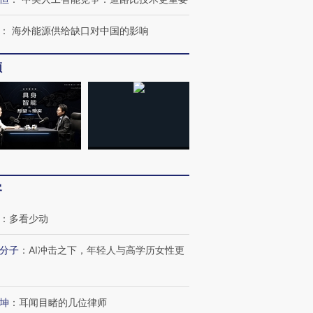
：
海外能源供给缺口对中国的影响
频
跨国走私7万
视线｜被称为“蟑螂”的印
视线｜“入侵”还是“人道危
检体内含3种
度Z世代 用街头抗争将教
机”？难民潮撕裂西班牙
秘鲁纳斯
客
育部长拱下台
飞地休达
13人遇难
：
多看少动
分子
：
AI冲击之下，年轻人与高学历女性更
进第四届链博
【商旅对话】华住集团
技“链”接产
【特别呈现】寻找100种
CFO：不靠规模取胜，华
【特别呈
坤
：
耳闻目睹的几位律师
有意思的生活方式·第三对
住三大增长引擎是什么？
有意思的