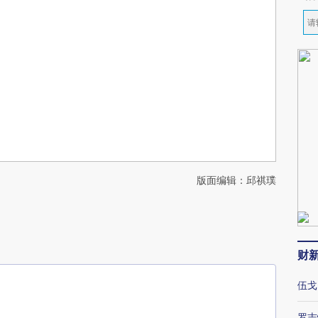
版面编辑：邱祺璞
财
伍戈
罗志