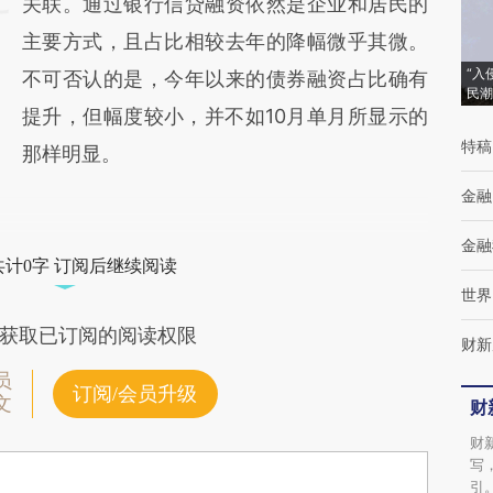
关联。通过银行信贷融资依然是企业和居民的
主要方式，且占比相较去年的降幅微乎其微。
“入
不可否认的是，今年以来的债券融资占比确有
民潮
提升，但幅度较小，并不如10月单月所显示的
特稿
那样明显。
金融
金融
共计0字 订阅后继续阅读
世界
获取已订阅的阅读权限
财新
员
订阅/会员升级
文
财
财
写
引