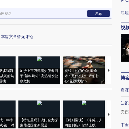
易峘
新网观点
发布
视
本篇文章暂无评论
致多瑙河
加沙上百万流离失所者困
视线｜HYROX的吸金
马航飞行员
二战沉船与
于“塑料烤箱” 高温引发健
术：是什么让中产们甘
粒摇头丸 尿
博
露出
康危机
心“花钱找虐”？
毒品
唐涯
知识
受伤
【推广】走
找100种
【特别呈现】澳门全力探
【特别呈现】《东莞，人
会，让数智科
丁金
式·第一对
索葡语国家新渠道
间便利店》倾情上线
业