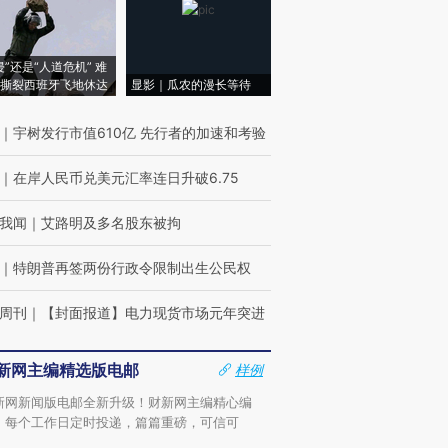
侵”还是“人道危机” 难
撕裂西班牙飞地休达
显影｜瓜农的漫长等待
｜
宇树发行市值610亿 先行者的加速和考验
｜
在岸人民币兑美元汇率连日升破6.75
我闻
｜
艾路明及多名股东被拘
｜
特朗普再签两份行政令限制出生公民权
周刊
｜
【封面报道】电力现货市场元年突进
新网主编精选版电邮
样例
新网新闻版电邮全新升级！财新网主编精心编
，每个工作日定时投递，篇篇重磅，可信可
。