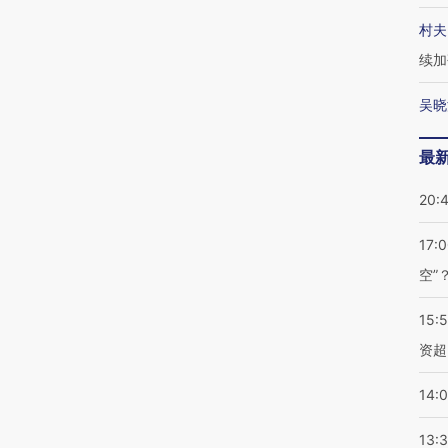
村夫
续加
吴晓
最
20:
17:
空”
15:
资超
14:
13: