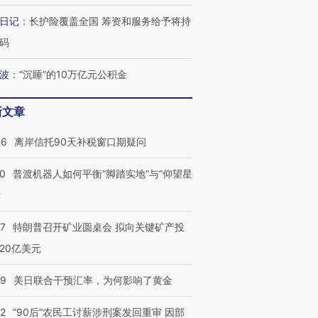
日记
：
长护险覆盖全国 筹资和服务给予将持
码
波
：
“沉睡”的10万亿元公积金
新文章
46
离岸信托90天补税窗口期疑问
00
普渡机器人如何平衡“脚踏实地”与“仰望星
？
57
特朗普召开矿业圆桌会 拟向关键矿产投
20亿美元
09
美日联合干预汇率，为何影响了黄金
32
“90后”农民工讨薪涉刑案发回重审 因部