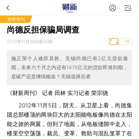
财新周刊
尚德反担保骗局调查
2012年11月19日第45期
T中
施正荣个人难辞其咎。无锡尚德已有2亿元贷款逾
期，未来六个月之内还有14.15亿元的贷款即将到期，
是破产还是继续输血？无锡选择后者
《财新周刊》 记者
田林
实习记者 荣宗骁
2012年11月5日，阴天。从卫星上看，尚德集
团总部楼顶的两块巨大的太阳能电板像尚德在太阳
能之旅的两翼，但到了地面，从电板缝隙中走入，
楼里空空荡荡，裁员、变革、救助与混乱笼罩了在