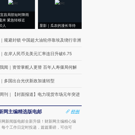
宜昌局部短时降雨
8毫米 紧急转移近
00人
显影｜瓜农的漫长等待
｜
规避封锁 中国超大油轮停靠埃及绕行非洲
｜
在岸人民币兑美元汇率连日升破6.75
我闻
｜
资管掌舵人更替 百年人寿僵局何解
｜
多国出台光伏新政加速转型
周刊
｜
【封面报道】电力现货市场元年突进
新网主编精选版电邮
样例
新网新闻版电邮全新升级！财新网主编精心编
，每个工作日定时投递，篇篇重磅，可信可
。