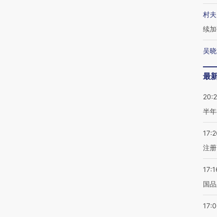
村夫
续加
吴晓
最
20:
半年
17:2
注册
17:1
国品
17: