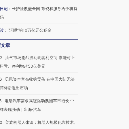
日记
：
长护险覆盖全国 筹资和服务给予将持
码
波
：
“沉睡”的10万亿元公积金
新文章
22
油气市场剧烈波动现套利空间 嘉能可上
扭亏、净利增超50亿美元
6
贝恩资本宣布收购贡茶 在中国大陆无法
商标后退出市场
6
电动汽车需求高涨驱动澳洲车市增长 中
牌表现强劲｜出海·汽车
00
普渡机器人张涛：机器人规模化靠技术、