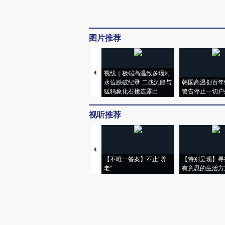
图片推荐
视线｜极端高温致多瑙河
水位跌破纪录 二战沉船与
韩国高温创百年
猛犸象化石接连露出
警告停止一切户
视听推荐
【不唯一答案】不止“养
【特别呈现】寻
老”
有意思的生活方