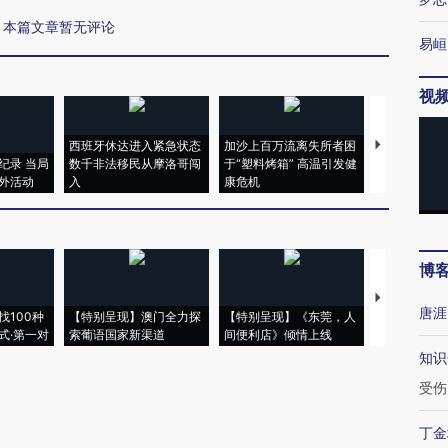
本篇文章暂无评论
易峘
视
西班牙休达进入紧急状态
加沙上百万流离失所者困
视线｜HYR
纪录 当局
数千非法移民从摩洛哥闯
于“塑料烤箱” 高温引发健
术：是什么
外活动
入
康危机
心“花钱找虐
博
【推广】走
唐涯
找100种
【特别呈现】澳门全力探
【特别呈现】《东莞，人
会，让数智科
式·第一对
索葡语国家新渠道
间便利店》倾情上线
业
知识
受伤
丁金