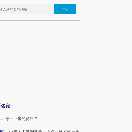
订阅
新名家
：
停不下来的价格？
恒
：
中美人工智能竞争：道路比技术更重要