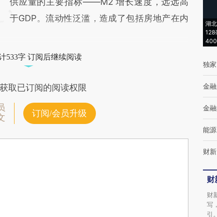
供应量的主要指标——M2 增长速度，远远高
于GDP。流动性泛滥，造成了包括房地产在内
湖北
12
40
计533字 订阅后继续阅读
独家
金融
获取已订阅的阅读权限
员
金融
订阅/会员升级
文
能源
财新
财
财
写
引