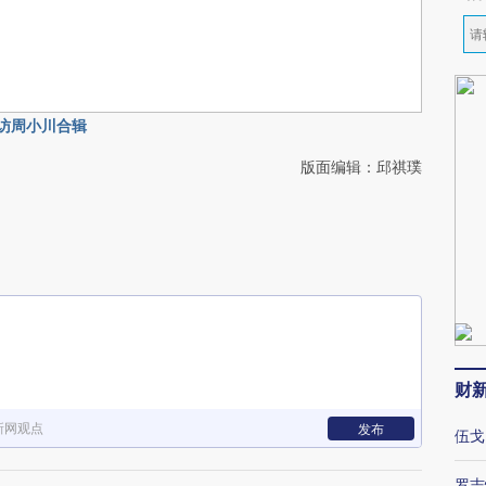
访周小川合辑
版面编辑：邱祺璞
财
新网观点
发布
伍戈
罗志