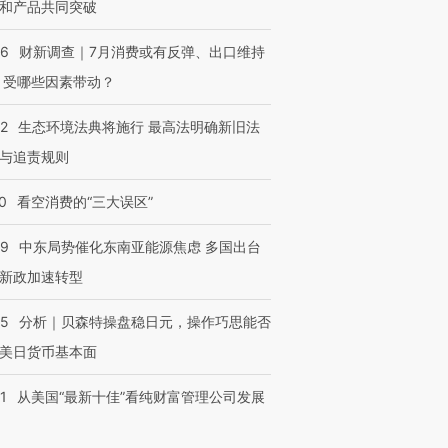
和产品共同突破
56
财新调查｜7月消费或有反弹、出口维持
 受哪些因素带动？
42
生态环境法典将施行 最高法明确新旧法
与追责规则
0
看空消费的“三大误区”
59
中东局势催化东南亚能源焦虑 多国出台
新政加速转型
05
分析｜贝森特操盘稳日元，操作巧思能否
美日货币基本面
1
从美国“最新十佳”看纯财富管理公司发展