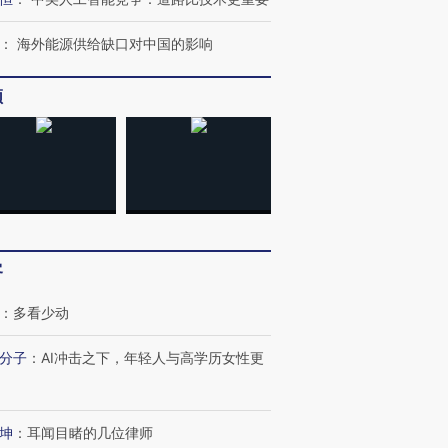
：
海外能源供给缺口对中国的影响
频
OX的吸金
马航飞行员跨国走私7万
视线｜被称为“蟑螂”的印
让中产们甘
粒摇头丸 尿检体内含3种
度Z世代 用街头抗争将教
秘鲁纳斯
”？
毒品
育部长拱下台
13人遇难
客
进第四届链博
【商旅对话】华住集团
：
多看少动
技“链”接产
【特别呈现】寻找100种
CFO：不靠规模取胜，华
【特别呈
有意思的生活方式·第三对
住三大增长引擎是什么？
有意思的
分子
：
AI冲击之下，年轻人与高学历女性更
坤
：
耳闻目睹的几位律师