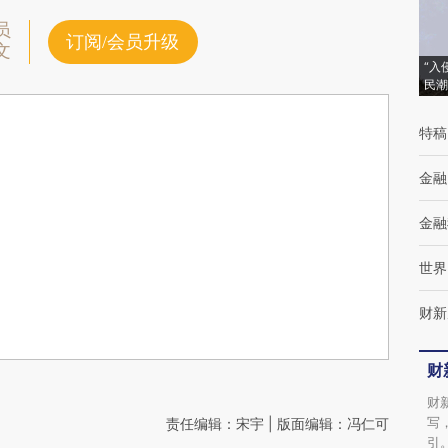
员
订阅/会员升级
文
“入
民潮
特稿
金融
金融
世界
财新
财
财
写
责任编辑：宋宇 | 版面编辑：冯仁可
引