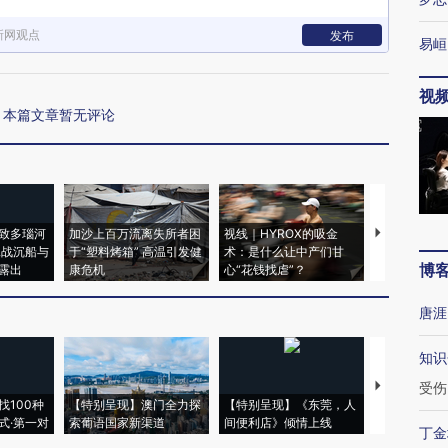
新网观点
发布
易峘
视
本篇文章暂无评论
致多瑙河
加沙上百万流离失所者困
视线｜HYROX的吸金
马航飞行员
二战沉船与
于“塑料烤箱” 高温引发健
术：是什么让中产们甘
粒摇头丸 尿
博
露出
康危机
心“花钱找虐”？
毒品
唐涯
知识
【推广】走
受伤
找100种
【特别呈现】澳门全力探
【特别呈现】《东莞，人
会，让数智科
式·第一对
索葡语国家新渠道
间便利店》倾情上线
业
丁金