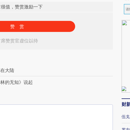
章很值，赞赏激励一下
赞 赏
首席赞赏官虚位以待
化在大陆
斯林的无知》说起
财
伍戈
罗志