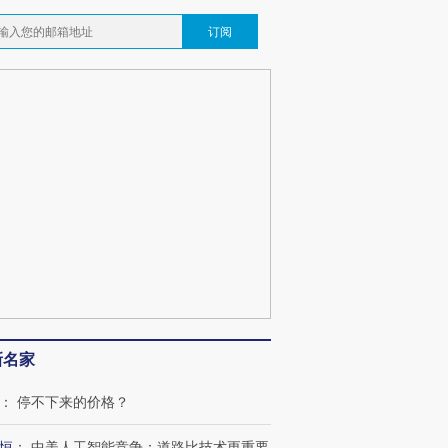
订阅
新名家
：
停不下来的价格？
恒
：
中美人工智能竞争：道路比技术更重要