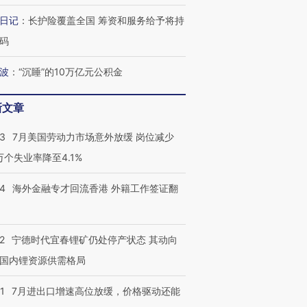
日记
：
长护险覆盖全国 筹资和服务给予将持
码
波
：
“沉睡”的10万亿元公积金
新文章
43
7月美国劳动力市场意外放缓 岗位减少
3万个失业率降至4.1%
14
海外金融专才回流香港 外籍工作签证翻
2
宁德时代宜春锂矿仍处停产状态 其动向
国内锂资源供需格局
1
7月进出口增速高位放缓，价格驱动还能