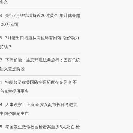
多久
8
央行7月继续增持近20吨黄金 累计储备超
600万盎司
5
7月进出口增速从高位略有回落 涨价动力
持续？
07
下周前瞻：生态环境法典施行；巴西总统
进入竞选阶段
1
特朗普坚称美国防空弹药库存充足 但不
乌克兰提供更多
24
人事观察｜上海55岁女副市长解冬进京
中国侨联副主席
45
泰国发生致命校园枪击案至少6人死亡 枪