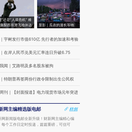
侵”还是“人道危机” 难
撕裂西班牙飞地休达
显影｜瓜农的漫长等待
｜
宇树发行市值610亿 先行者的加速和考验
｜
在岸人民币兑美元汇率连日升破6.75
我闻
｜
艾路明及多名股东被拘
｜
特朗普再签两份行政令限制出生公民权
周刊
｜
【封面报道】电力现货市场元年突进
新网主编精选版电邮
样例
新网新闻版电邮全新升级！财新网主编精心编
，每个工作日定时投递，篇篇重磅，可信可
。