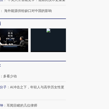
：
海外能源供给缺口对中国的影响
频
跨国走私7万
视线｜被称为“蟑螂”的印
视线｜“入侵”还是“人道危
检体内含3种
度Z世代 用街头抗争将教
机”？难民潮撕裂西班牙
秘鲁纳斯
客
育部长拱下台
飞地休达
13人遇难
：
多看少动
分子
：
AI冲击之下，年轻人与高学历女性更
进第四届链博
【商旅对话】华住集团
技“链”接产
【特别呈现】寻找100种
CFO：不靠规模取胜，华
【特别呈
有意思的生活方式·第三对
住三大增长引擎是什么？
有意思的
坤
：
耳闻目睹的几位律师