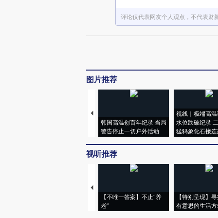
评论仅代表网友个人观点，不代表财
图片推荐
视线｜极端高温
韩国高温创百年纪录 当局
水位跌破纪录 
警告停止一切户外活动
猛犸象化石接连
视听推荐
【不唯一答案】不止“养
【特别呈现】寻
老”
有意思的生活方