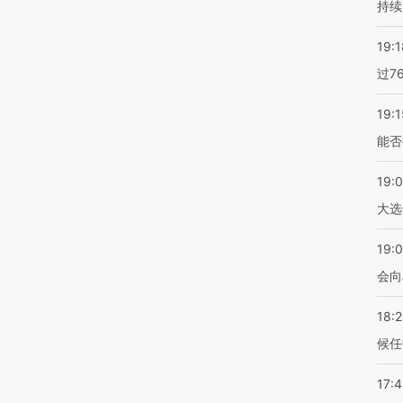
持续
19:1
过7
19:1
能否
19:
大选
19:0
会向
18:
候任
17: