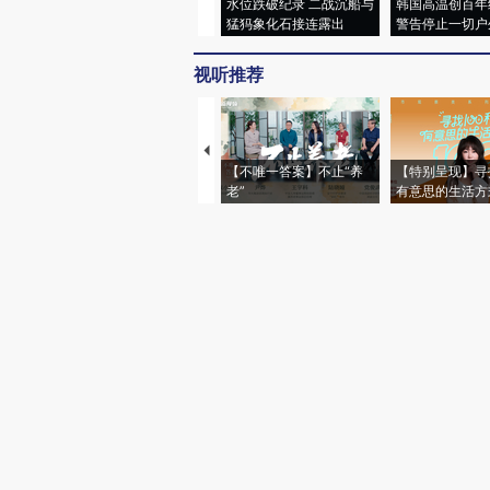
水位跌破纪录 二战沉船与
韩国高温创百年
猛犸象化石接连露出
警告停止一切户
视听推荐
【不唯一答案】不止“养
【特别呈现】寻
老”
有意思的生活方