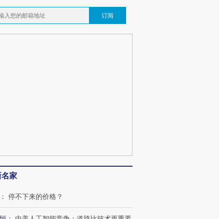
订阅
新名家
：
停不下来的价格？
恒
：
中美人工智能竞争：道路比技术更重要