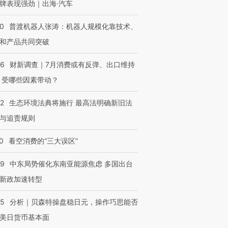
牌表现强劲｜出海·汽车
00
普渡机器人张涛：机器人规模化靠技术、
和产品共同突破
56
财新调查｜7月消费或有反弹、出口维持
 受哪些因素带动？
42
生态环境法典将施行 最高法明确新旧法
与追责规则
0
看空消费的“三大误区”
59
中东局势催化东南亚能源焦虑 多国出台
新政加速转型
05
分析｜贝森特操盘稳日元，操作巧思能否
美日货币基本面