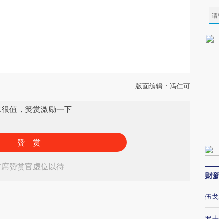
版面编辑：冯仁可
章很值，赞赏激励一下
赞 赏
首席赞赏官虚位以待
财
伍戈
瞻
罗志