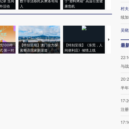
纪录 当局
数千非法移民从摩洛哥闯
于“塑料烤箱” 高温引发健
术：是什么
外活动
入
康危机
心“花钱找虐
村夫
续加
吴晓
【推广】走
最
找100种
【特别呈现】澳门全力探
【特别呈现】《东莞，人
会，让数智科
式·第一对
索葡语国家新渠道
间便利店》倾情上线
业
22:1
与战
20:
半年
17:2
注册
17:1