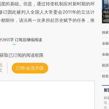
制度的基础。但是，通过转变机制应对新时期的环
订因此被列入全国人大常委会2011年的立法计
湖北
12
士都期待，该法再一次承担起历史赋予的任务，推
40
独家
2955字 订阅后继续阅读
金融
金融
获取已订阅的阅读权限
员
能源
订阅/会员升级
文
财新
财
财
写
引