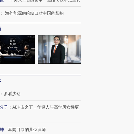
：
海外能源供给缺口对中国的影响
频
客
：
多看少动
分子
：
AI冲击之下，年轻人与高学历女性更
坤
：
耳闻目睹的几位律师
OX的吸金
马航飞行员跨国走私7万
视线｜被称为“蟑螂”的印