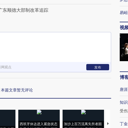
—广东顺德大部制改革追踪
易峘
视
新网观点
发布
博
唐涯
本篇文章暂无评论
知识
受伤
丁金
西班牙休达进入紧急状态
加沙上百万流离失所者困
视线｜HYR