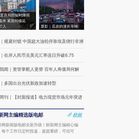
宜昌局部短时降雨
8毫米 紧急转移近
00人
显影｜瓜农的漫长等待
｜
规避封锁 中国超大油轮停靠埃及绕行非洲
｜
在岸人民币兑美元汇率连日升破6.75
我闻
｜
资管掌舵人更替 百年人寿僵局何解
｜
多国出台光伏新政加速转型
周刊
｜
【封面报道】电力现货市场元年突进
新网主编精选版电邮
样例
新网新闻版电邮全新升级！财新网主编精心编
，每个工作日定时投递，篇篇重磅，可信可
。