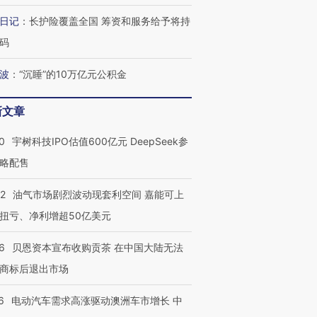
让中产们甘
粒摇头丸 尿检体内含3种
度Z世代 用街头抗争将教
秘鲁纳斯
”？
毒品
育部长拱下台
13人遇难
日记
：
长护险覆盖全国 筹资和服务给予将持
码
波
：
“沉睡”的10万亿元公积金
进第四届链博
【商旅对话】华住集团
新文章
技“链”接产
【特别呈现】寻找100种
CFO：不靠规模取胜，华
【特别呈
有意思的生活方式·第三对
住三大增长引擎是什么？
有意思的
0
宇树科技IPO估值600亿元 DeepSeek参
略配售
22
油气市场剧烈波动现套利空间 嘉能可上
扭亏、净利增超50亿美元
6
贝恩资本宣布收购贡茶 在中国大陆无法
商标后退出市场
6
电动汽车需求高涨驱动澳洲车市增长 中