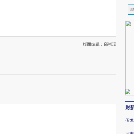
版面编辑：邱祺璞
财
伍戈
罗志