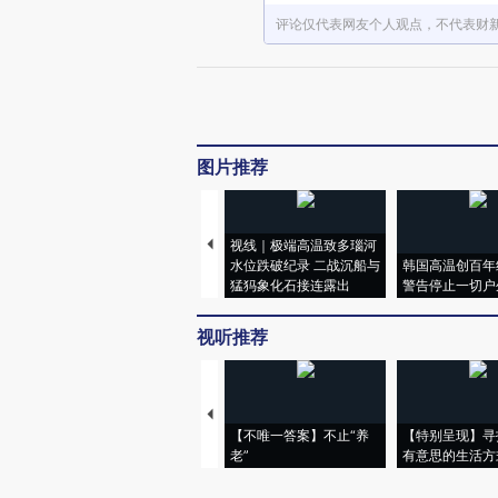
评论仅代表网友个人观点，不代表财
图片推荐
视线｜极端高温致多瑙河
水位跌破纪录 二战沉船与
韩国高温创百年
猛犸象化石接连露出
警告停止一切户
视听推荐
【不唯一答案】不止“养
【特别呈现】寻
老”
有意思的生活方