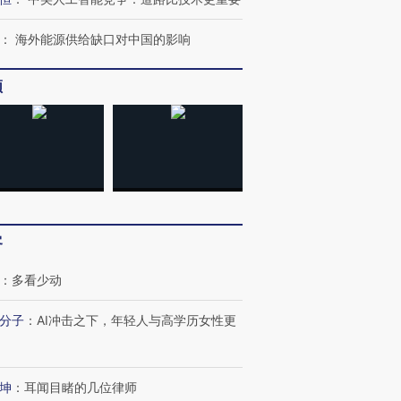
：
海外能源供给缺口对中国的影响
频
OX的吸金
马航飞行员跨国走私7万
视线｜被称为“蟑螂”的印
让中产们甘
粒摇头丸 尿检体内含3种
度Z世代 用街头抗争将教
秘鲁纳斯
”？
毒品
育部长拱下台
13人遇难
客
：
多看少动
分子
：
AI冲击之下，年轻人与高学历女性更
进第四届链博
【商旅对话】华住集团
技“链”接产
【特别呈现】寻找100种
CFO：不靠规模取胜，华
【特别呈
有意思的生活方式·第三对
住三大增长引擎是什么？
有意思的
坤
：
耳闻目睹的几位律师