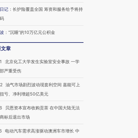
日记
：
长护险覆盖全国 筹资和服务给予将持
码
波
：
“沉睡”的10万亿元公积金
新文章
1
北京化工大学发生实验室安全事故 一学
部严重受伤
22
油气市场剧烈波动现套利空间 嘉能可上
扭亏、净利增超50亿美元
6
贝恩资本宣布收购贡茶 在中国大陆无法
商标后退出市场
6
电动汽车需求高涨驱动澳洲车市增长 中