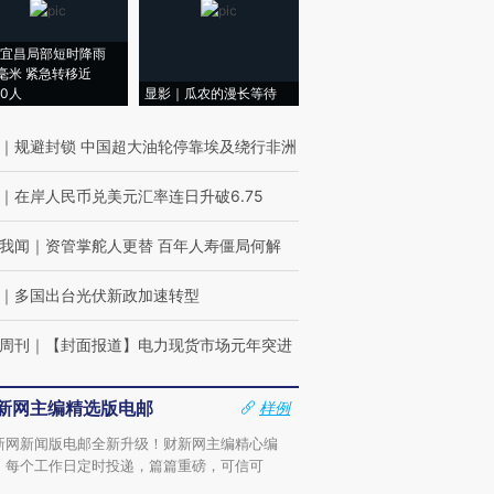
宜昌局部短时降雨
8毫米 紧急转移近
00人
显影｜瓜农的漫长等待
｜
规避封锁 中国超大油轮停靠埃及绕行非洲
｜
在岸人民币兑美元汇率连日升破6.75
我闻
｜
资管掌舵人更替 百年人寿僵局何解
｜
多国出台光伏新政加速转型
周刊
｜
【封面报道】电力现货市场元年突进
新网主编精选版电邮
样例
新网新闻版电邮全新升级！财新网主编精心编
，每个工作日定时投递，篇篇重磅，可信可
。