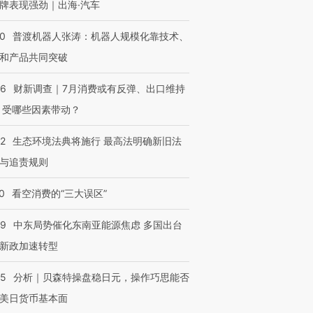
牌表现强劲｜出海·汽车
00
普渡机器人张涛：机器人规模化靠技术、
和产品共同突破
56
财新调查｜7月消费或有反弹、出口维持
 受哪些因素带动？
42
生态环境法典将施行 最高法明确新旧法
与追责规则
0
看空消费的“三大误区”
59
中东局势催化东南亚能源焦虑 多国出台
新政加速转型
05
分析｜贝森特操盘稳日元，操作巧思能否
美日货币基本面