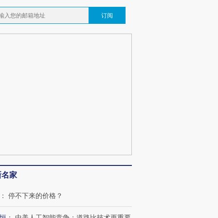
订阅
新名家
：
停不下来的价格？
恒
：
中美人工智能竞争：道路比技术更重要