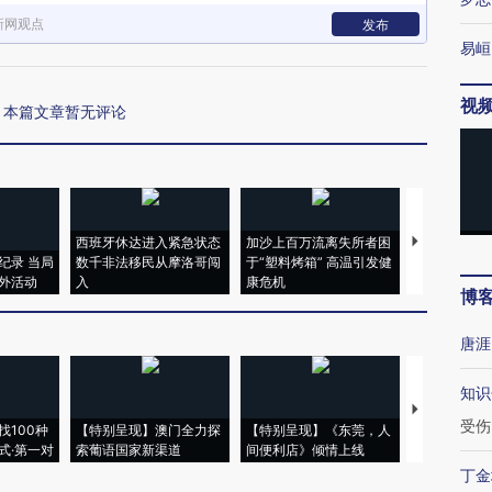
新网观点
发布
易峘
视
本篇文章暂无评论
西班牙休达进入紧急状态
加沙上百万流离失所者困
视线｜HYR
纪录 当局
数千非法移民从摩洛哥闯
于“塑料烤箱” 高温引发健
术：是什么
外活动
入
康危机
心“花钱找虐
博
唐涯
知识
【推广】走
受伤
找100种
【特别呈现】澳门全力探
【特别呈现】《东莞，人
会，让数智科
式·第一对
索葡语国家新渠道
间便利店》倾情上线
业
丁金