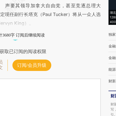
声要其领导加拿大自由党，甚至竞逐总理大
湖北
任副行长塔克（Paul Tucker）将从一众人选
12
40
vyn King）。
独家
3680字 订阅后继续阅读
金融
获取已订阅的阅读权限
金融
员
订阅/会员升级
文
能源
财新
财
财
写
引