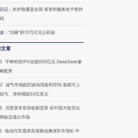
日记
：
长护险覆盖全国 筹资和服务给予将持
码
波
：
“沉睡”的10万亿元公积金
新文章
0
宇树科技IPO估值600亿元 DeepSeek参
略配售
22
油气市场剧烈波动现套利空间 嘉能可上
扭亏、净利增超50亿美元
6
贝恩资本宣布收购贡茶 在中国大陆无法
商标后退出市场
6
电动汽车需求高涨驱动澳洲车市增长 中