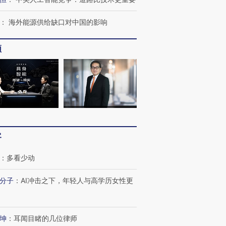
：
海外能源供给缺口对中国的影响
频
OX的吸金
马航飞行员跨国走私7万
视线｜被称为“蟑螂”的印
让中产们甘
粒摇头丸 尿检体内含3种
度Z世代 用街头抗争将教
秘鲁纳斯
客
”？
毒品
育部长拱下台
13人遇难
：
多看少动
分子
：
AI冲击之下，年轻人与高学历女性更
进第四届链博
【商旅对话】华住集团
技“链”接产
【特别呈现】寻找100种
CFO：不靠规模取胜，华
【特别呈
坤
：
耳闻目睹的几位律师
有意思的生活方式·第三对
住三大增长引擎是什么？
有意思的