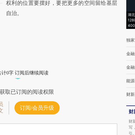
权利的位置要摆好，要把更多的空间留给基层
自治。
湖北
12
40
独家
金融
金融
共计0字 订阅后继续阅读
能源
获取已订阅的阅读权限
财新
员
订阅/会员升级
文
财
财
写
引