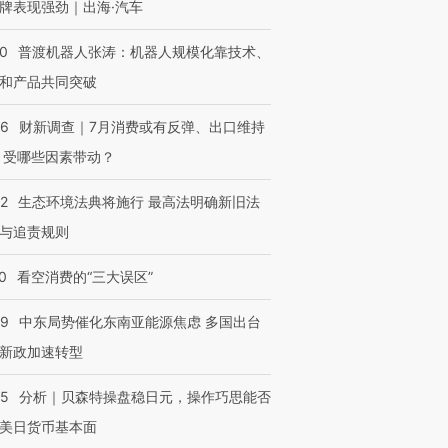
牌表现强劲｜出海·汽车
00
普渡机器人张涛：机器人规模化靠技术、
和产品共同突破
56
财新调查｜7月消费或有反弹、出口维持
 受哪些因素带动？
42
生态环境法典将施行 最高法明确新旧法
与追责规则
0
看空消费的“三大误区”
59
中东局势催化东南亚能源焦虑 多国出台
新政加速转型
05
分析｜贝森特操盘稳日元，操作巧思能否
美日货币基本面