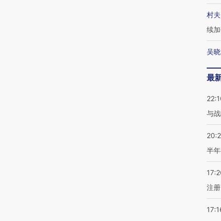
村夫
续加
吴晓
最
22:1
与战
20:
半年
17:2
注册
17:1