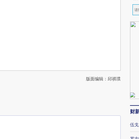
版面编辑：邱祺璞
财
伍戈
罗志