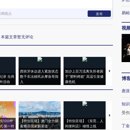
易峘
新网观点
发布
视
本篇文章暂无评论
西班牙休达进入紧急状态
加沙上百万流离失所者困
视线｜HYR
纪录 当局
数千非法移民从摩洛哥闯
于“塑料烤箱” 高温引发健
术：是什么
博
外活动
入
康危机
心“花钱找虐
唐涯
知识
受伤
【推广】走
找100种
【特别呈现】澳门全力探
【特别呈现】《东莞，人
会，让数智科
丁金
式·第一对
索葡语国家新渠道
间便利店》倾情上线
业