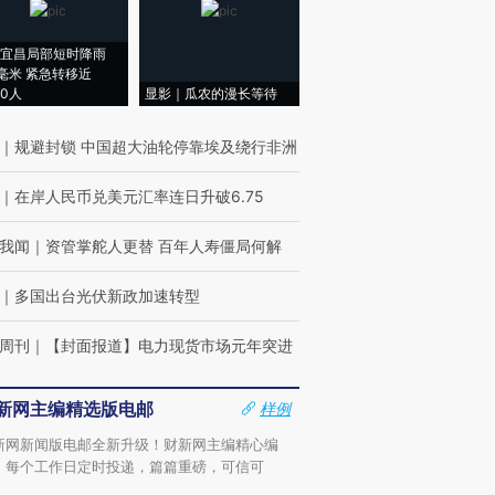
宜昌局部短时降雨
8毫米 紧急转移近
00人
显影｜瓜农的漫长等待
｜
规避封锁 中国超大油轮停靠埃及绕行非洲
｜
在岸人民币兑美元汇率连日升破6.75
我闻
｜
资管掌舵人更替 百年人寿僵局何解
｜
多国出台光伏新政加速转型
周刊
｜
【封面报道】电力现货市场元年突进
新网主编精选版电邮
样例
新网新闻版电邮全新升级！财新网主编精心编
，每个工作日定时投递，篇篇重磅，可信可
。