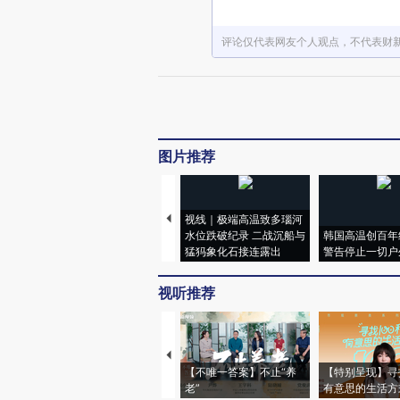
评论仅代表网友个人观点，不代表财
图片推荐
视线｜极端高温致多瑙河
水位跌破纪录 二战沉船与
韩国高温创百年
猛犸象化石接连露出
警告停止一切户
视听推荐
【不唯一答案】不止“养
【特别呈现】寻
老”
有意思的生活方