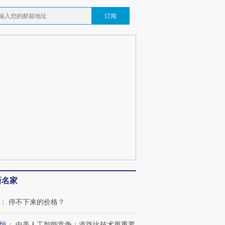
订阅
新名家
：
停不下来的价格？
恒
：
中美人工智能竞争：道路比技术更重要