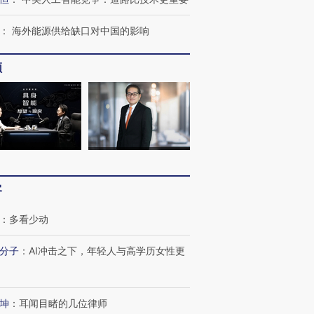
OX的吸金
马航飞行员跨国走私7万
视线｜被称为“蟑螂”的印
：
海外能源供给缺口对中国的影响
让中产们甘
粒摇头丸 尿检体内含3种
度Z世代 用街头抗争将教
秘鲁纳斯
”？
毒品
育部长拱下台
13人遇难
频
进第四届链博
【商旅对话】华住集团
技“链”接产
【特别呈现】寻找100种
CFO：不靠规模取胜，华
【特别呈
有意思的生活方式·第三对
住三大增长引擎是什么？
有意思的
客
：
多看少动
分子
：
AI冲击之下，年轻人与高学历女性更
坤
：
耳闻目睹的几位律师