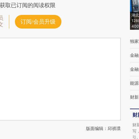
获取已订阅的阅读权限
湖北
员
12
订阅/会员升级
文
40
独家
金融
金融
能源
财新
财
财
版面编辑：邱祺璞
写
引