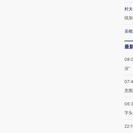
村夫
续加
吴晓
最
08:
业”
07:
意图
06:
字头
22:1