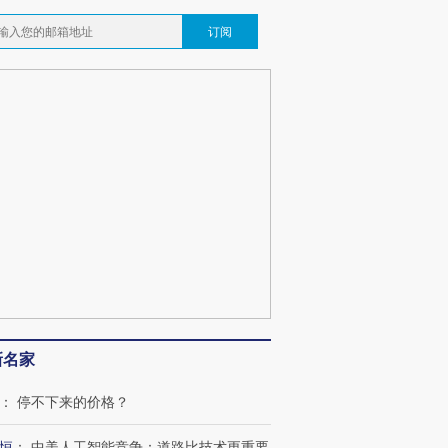
订阅
新名家
：
停不下来的价格？
恒
：
中美人工智能竞争：道路比技术更重要