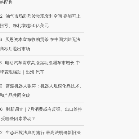
略配售
22
油气市场剧烈波动现套利空间 嘉能可上
扭亏、净利增超50亿美元
6
贝恩资本宣布收购贡茶 在中国大陆无法
商标后退出市场
6
电动汽车需求高涨驱动澳洲车市增长 中
牌表现强劲｜出海·汽车
00
普渡机器人张涛：机器人规模化靠技术、
和产品共同突破
56
财新调查｜7月消费或有反弹、出口维持
 受哪些因素带动？
42
生态环境法典将施行 最高法明确新旧法