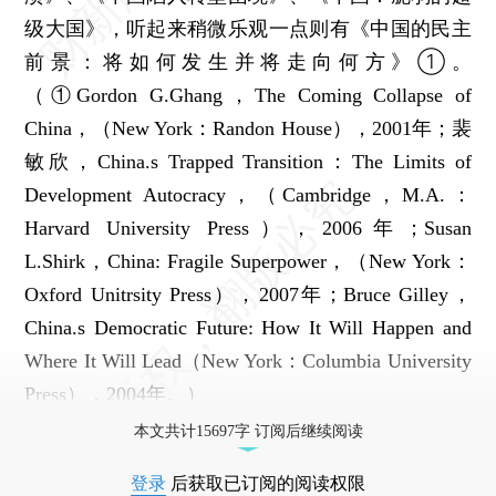
级大国》，听起来稍微乐观一点则有《中国的民主
前景：将如何发生并将走向何方》①。
（①Gordon G.Ghang，The Coming Collapse of
China，（New York：Randon House），2001年；裴
敏欣，China.s Trapped Transition：The Limits of
Development Autocracy，（Cambridge，M.A.：
Harvard University Press），2006年；Susan
L.Shirk，China: Fragile Superpower，（New York：
Oxford Unitrsity Press），2007年；Bruce Gilley，
China.s Democratic Future: How It Will Happen and
Where It Will Lead（New York：Columbia University
Press），2004年。）
本文共计15697字 订阅后继续阅读
登录
后获取已订阅的阅读权限