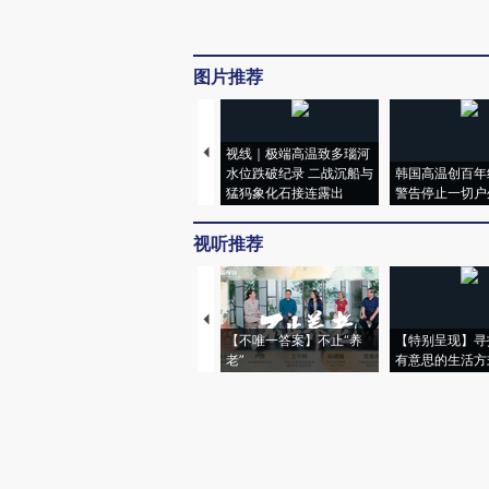
图片推荐
视线｜极端高温致多瑙河
水位跌破纪录 二战沉船与
韩国高温创百年
猛犸象化石接连露出
警告停止一切户
视听推荐
【不唯一答案】不止“养
【特别呈现】寻
老”
有意思的生活方