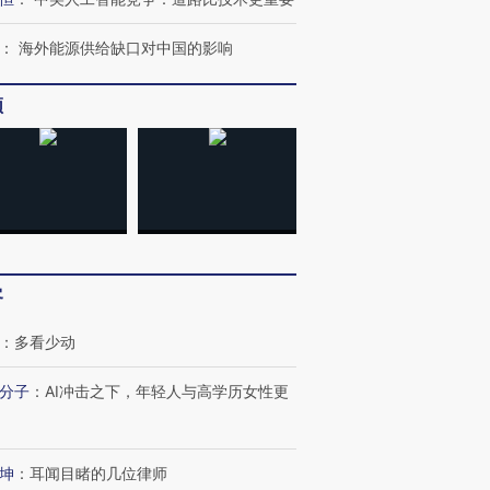
：
海外能源供给缺口对中国的影响
频
OX的吸金
马航飞行员跨国走私7万
视线｜被称为“蟑螂”的印
让中产们甘
粒摇头丸 尿检体内含3种
度Z世代 用街头抗争将教
秘鲁纳斯
”？
毒品
育部长拱下台
13人遇难
客
进第四届链博
【商旅对话】华住集团
技“链”接产
：
多看少动
【特别呈现】寻找100种
CFO：不靠规模取胜，华
【特别呈
有意思的生活方式·第三对
住三大增长引擎是什么？
有意思的
分子
：
AI冲击之下，年轻人与高学历女性更
坤
：
耳闻目睹的几位律师