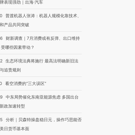
牌表现强劲｜出海·汽车
00
普渡机器人张涛：机器人规模化靠技术、
和产品共同突破
56
财新调查｜7月消费或有反弹、出口维持
 受哪些因素带动？
42
生态环境法典将施行 最高法明确新旧法
与追责规则
0
看空消费的“三大误区”
59
中东局势催化东南亚能源焦虑 多国出台
新政加速转型
05
分析｜贝森特操盘稳日元，操作巧思能否
美日货币基本面