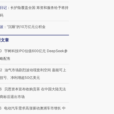
日记
：
长护险覆盖全国 筹资和服务给予将持
码
波
：
“沉睡”的10万亿元公积金
新文章
0
宇树科技IPO估值600亿元 DeepSeek参
略配售
22
油气市场剧烈波动现套利空间 嘉能可上
扭亏、净利增超50亿美元
6
贝恩资本宣布收购贡茶 在中国大陆无法
商标后退出市场
6
电动汽车需求高涨驱动澳洲车市增长 中