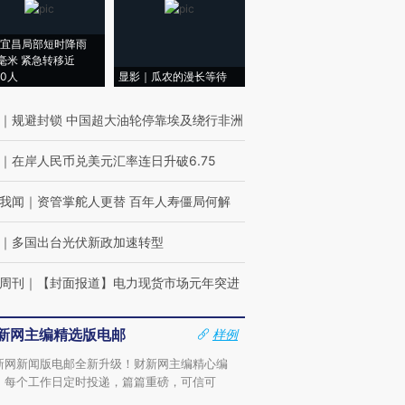
宜昌局部短时降雨
8毫米 紧急转移近
00人
显影｜瓜农的漫长等待
｜
规避封锁 中国超大油轮停靠埃及绕行非洲
｜
在岸人民币兑美元汇率连日升破6.75
我闻
｜
资管掌舵人更替 百年人寿僵局何解
｜
多国出台光伏新政加速转型
周刊
｜
【封面报道】电力现货市场元年突进
新网主编精选版电邮
样例
新网新闻版电邮全新升级！财新网主编精心编
，每个工作日定时投递，篇篇重磅，可信可
。