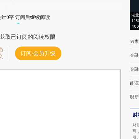
湖北
共计0字 订阅后继续阅读
12
40
获取已订阅的阅读权限
独家
员
订阅/会员升级
金融
文
金融
能源
财新
财
财
写
引