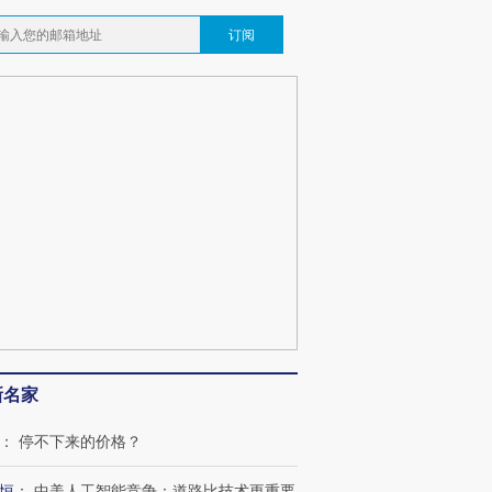
订阅
新名家
：
停不下来的价格？
恒
：
中美人工智能竞争：道路比技术更重要