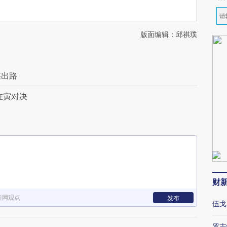
版面编辑：邱祺璞
谋出路
在寅对决
财
新网观点
发布
伍戈
罗志