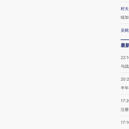
村夫
续加
吴晓
最
22:1
与战
20:
半年
17:2
注册
17:1