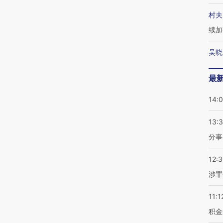
村夫
续加
吴晓
最
14:
13:
分事
12:
涉罪
11:1
积金