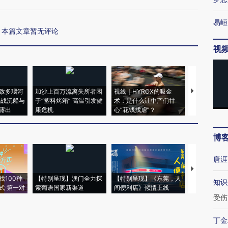
易峘
本篇文章暂无评论
视
致多瑙河
加沙上百万流离失所者困
视线｜HYROX的吸金
马航飞行员
二战沉船与
于“塑料烤箱” 高温引发健
术：是什么让中产们甘
粒摇头丸 尿
露出
康危机
心“花钱找虐”？
毒品
博
唐涯
【推广】走
找100种
【特别呈现】澳门全力探
【特别呈现】《东莞，人
会，让数智科
知识
式·第一对
索葡语国家新渠道
间便利店》倾情上线
业
受伤
丁金