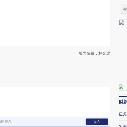
版面编辑：林金冰
财
伍戈
新网观点
发布
罗志