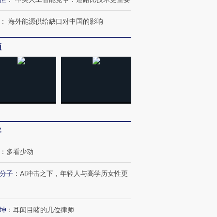
：
海外能源供给缺口对中国的影响
频
跨国走私7万
视线｜被称为“蟑螂”的印
视线｜“入侵”还是“人道危
检体内含3种
度Z世代 用街头抗争将教
机”？难民潮撕裂西班牙
秘鲁纳斯
育部长拱下台
飞地休达
13人遇难
客
：
多看少动
进第四届链博
【商旅对话】华住集团
技“链”接产
【特别呈现】寻找100种
CFO：不靠规模取胜，华
【特别呈
分子
：
AI冲击之下，年轻人与高学历女性更
有意思的生活方式·第三对
住三大增长引擎是什么？
有意思的
坤
：
耳闻目睹的几位律师