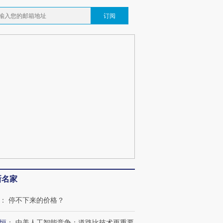
订阅
新名家
：
停不下来的价格？
恒
：
中美人工智能竞争：道路比技术更重要