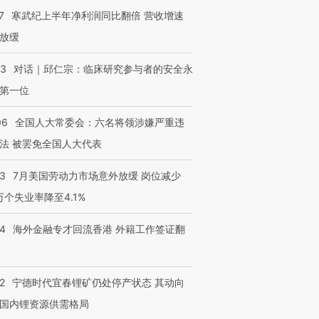
7
寒武纪上半年净利润同比翻倍 营收增速
放缓
53
对话｜邱仁宗：临床研究参与者的安全永
第一位
06
全国人大常委会：六名将领涉嫌严重违
法 被罢免全国人大代表
43
7月美国劳动力市场意外放缓 岗位减少
3万个失业率降至4.1%
14
海外金融专才回流香港 外籍工作签证翻
2
宁德时代宜春锂矿仍处停产状态 其动向
国内锂资源供需格局