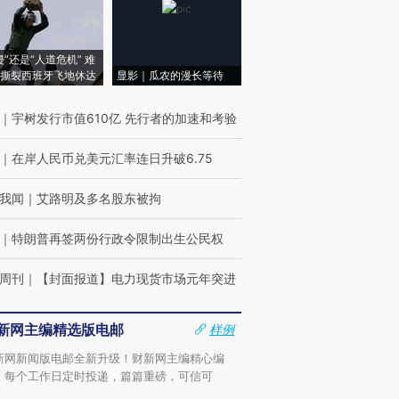
侵”还是“人道危机” 难
撕裂西班牙飞地休达
显影｜瓜农的漫长等待
｜
宇树发行市值610亿 先行者的加速和考验
｜
在岸人民币兑美元汇率连日升破6.75
我闻
｜
艾路明及多名股东被拘
｜
特朗普再签两份行政令限制出生公民权
周刊
｜
【封面报道】电力现货市场元年突进
新网主编精选版电邮
样例
新网新闻版电邮全新升级！财新网主编精心编
，每个工作日定时投递，篇篇重磅，可信可
。