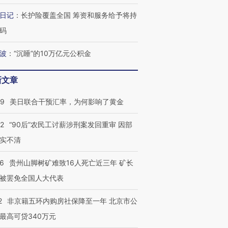
日记
：
长护险覆盖全国 筹资和服务给予将持
码
波
：
“沉睡”的10万亿元公积金
新文章
09
美日联合干预汇率，为何影响了黄金
32
“90后”农民工讨薪涉刑案发回重审 因部
实不清
36
贵州山脚树矿难致16人死亡近三年 矿长
被罢免全国人大代表
2
非京籍五环内购房社保降至一年 北京市公
最高可贷340万元