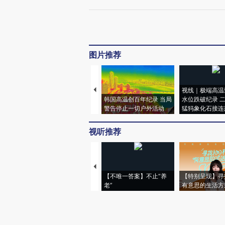
图片推荐
视线｜极端高温
韩国高温创百年纪录 当局
水位跌破纪录 
警告停止一切户外活动
猛犸象化石接连
视听推荐
【不唯一答案】不止“养
【特别呈现】寻
老”
有意思的生活方