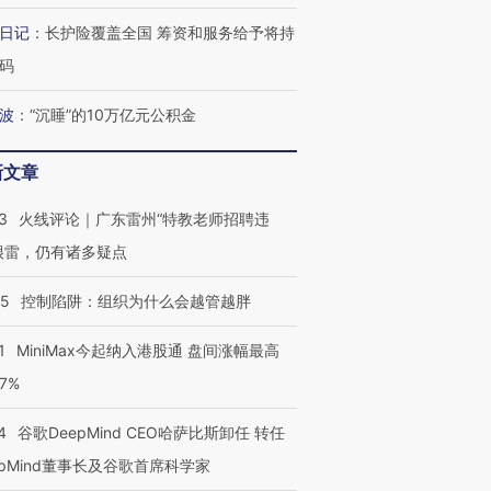
日记
：
长护险覆盖全国 筹资和服务给予将持
码
波
：
“沉睡”的10万亿元公积金
新文章
3
火线评论｜广东雷州“特教老师招聘违
很雷，仍有诸多疑点
05
控制陷阱：组织为什么会越管越胖
1
MiniMax今起纳入港股通 盘间涨幅最高
77%
4
谷歌DeepMind CEO哈萨比斯卸任 转任
epMind董事长及谷歌首席科学家