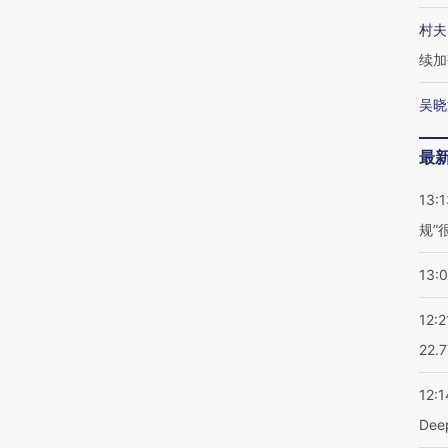
村夫
续加
吴晓
最
13:1
规”
13:
12:2
22.
12:1
De