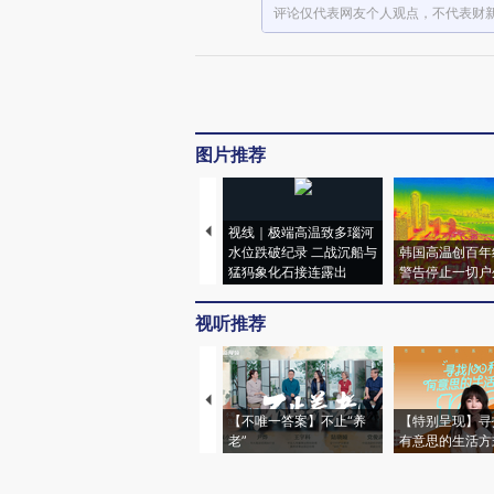
评论仅代表网友个人观点，不代表财
图片推荐
视线｜极端高温致多瑙河
水位跌破纪录 二战沉船与
韩国高温创百年
猛犸象化石接连露出
警告停止一切户
视听推荐
【不唯一答案】不止“养
【特别呈现】寻
老”
有意思的生活方