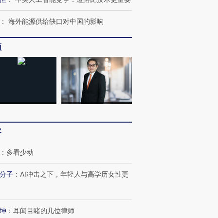
：
海外能源供给缺口对中国的影响
频
跨国走私7万
视线｜HY
检体内含3种
泽连斯基密集出访美英 索
秘鲁纳斯卡观光飞机坠毁
术：是什
要防空导弹“救急”
13人遇难
心“花钱找
客
：
多看少动
分子
：
AI冲击之下，年轻人与高学历女性更
进第四届链博
【商旅对话】华住集团
技“链”接产
【特别呈现】寻找100种
CFO：不靠规模取胜，华
【特别呈
有意思的生活方式·第三对
住三大增长引擎是什么？
有意思的
坤
：
耳闻目睹的几位律师