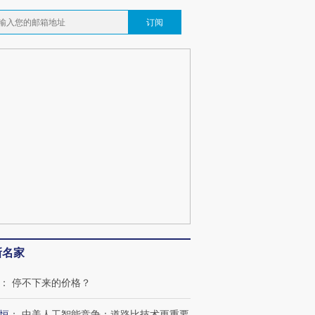
订阅
新名家
：
停不下来的价格？
恒
：
中美人工智能竞争：道路比技术更重要