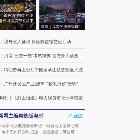
｜被称为“蟑螂”的印
世代 将教育部长拱下
显影｜瓜农的漫长等待
｜
境外收入征税 保险收益缴交已启动
｜
河南“三支一扶”考试舞弊 警方介入侦查
｜
特朗普再上台后中国留学生获签数量大减
｜
广州开发区产业园REIT较发行价“腰斩”
周刊
｜
【封面报道】电力现货市场元年突进
新网主编精选版电邮
样例
新网新闻版电邮全新升级！财新网主编精心编
，每个工作日定时投递，篇篇重磅，可信可
。