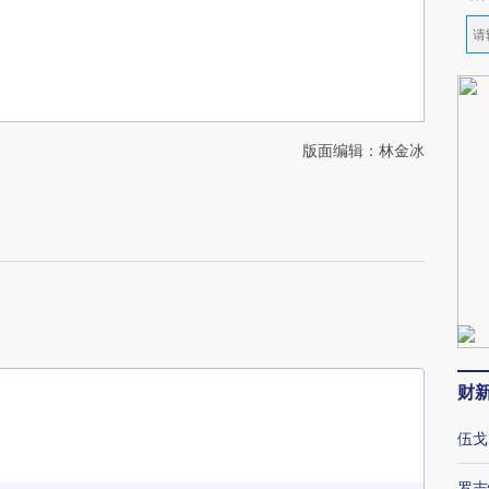
版面编辑：林金冰
财
伍戈
罗志