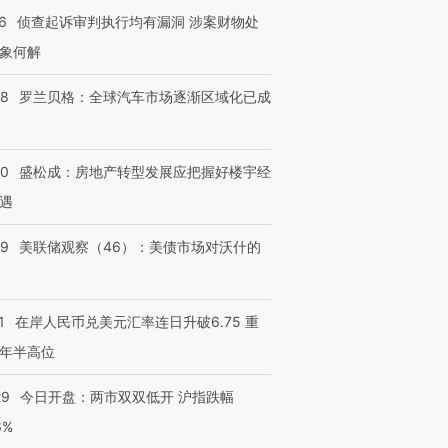
6
侦查起诉审判执行均有漏洞 涉案财物处
象何解
58
罗兰贝格：全球汽车市场逐渐区域化已成
50
盛松成：房地产转型发展应把握好楼宇经
遇
39
美联储观察（46）：美债市场对沃什的
1
在岸人民币兑美元汇率连日升破6.75 重
年半高位
29
今日开盘：两市双双低开 沪指跌幅
6%