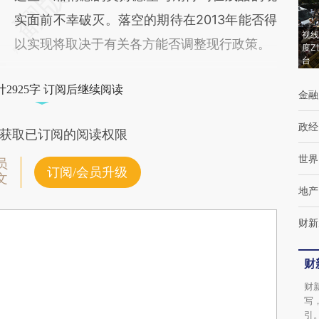
实面前不幸破灭。落空的期待在2013年能否得
视线
以实现将取决于有关各方能否调整现行政策。
度Z
台
2925字 订阅后继续阅读
金融
政经
获取已订阅的阅读权限
世界
员
订阅/会员升级
文
地产
财新
财
财
写
引