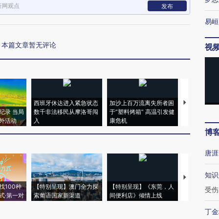
新网观点
发布
易峘
本篇文章暂无评论
视
西班牙休达进入紧急状态
加沙上百万流离失所者困
马航飞行员
纪录 当局
数千非法移民从摩洛哥闯
于“塑料烤箱” 高温引发健
粒摇头丸 尿
外活动
入
康危机
毒品
博
唐涯
知识
【推广】走
找100种
【特别呈现】澳门全力探
【特别呈现】《东莞，人
会，让数智科
受伤
式·第一对
索葡语国家新渠道
间便利店》倾情上线
业
丁金