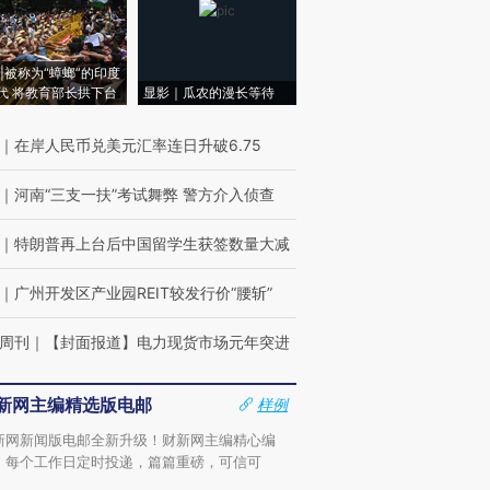
|被称为“蟑螂”的印度
代 将教育部长拱下台
显影｜瓜农的漫长等待
｜
在岸人民币兑美元汇率连日升破6.75
｜
河南“三支一扶”考试舞弊 警方介入侦查
｜
特朗普再上台后中国留学生获签数量大减
｜
广州开发区产业园REIT较发行价“腰斩”
周刊
｜
【封面报道】电力现货市场元年突进
新网主编精选版电邮
样例
新网新闻版电邮全新升级！财新网主编精心编
，每个工作日定时投递，篇篇重磅，可信可
。