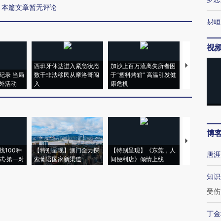
本篇文章暂无评论
易峘
视
西班牙休达进入紧急状态
加沙上百万流离失所者困
马航飞行员
纪录 当局
数千非法移民从摩洛哥闯
于“塑料烤箱” 高温引发健
粒摇头丸 尿
外活动
入
康危机
毒品
博
【推广】走
找100种
【特别呈现】澳门全力探
【特别呈现】《东莞，人
会，让数智科
唐涯
式·第一对
索葡语国家新渠道
间便利店》倾情上线
业
知识
受伤
丁金