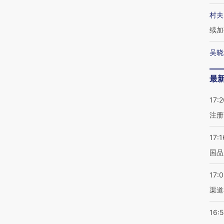
村夫
续加
吴晓
最
17:2
注册
17:1
国品
17:
渠道
16: