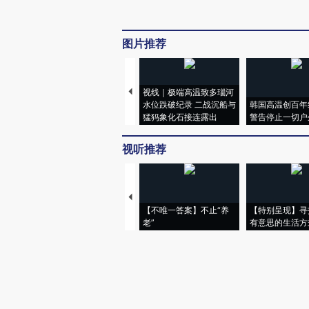
图片推荐
视线｜极端高温致多瑙河
水位跌破纪录 二战沉船与
韩国高温创百年
猛犸象化石接连露出
警告停止一切户
视听推荐
【不唯一答案】不止“养
【特别呈现】寻
老”
有意思的生活方