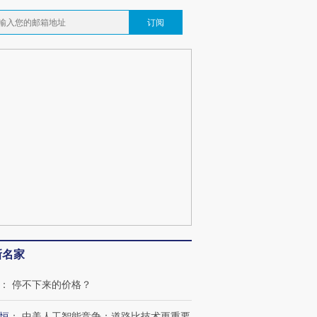
订阅
新名家
：
停不下来的价格？
恒
：
中美人工智能竞争：道路比技术更重要