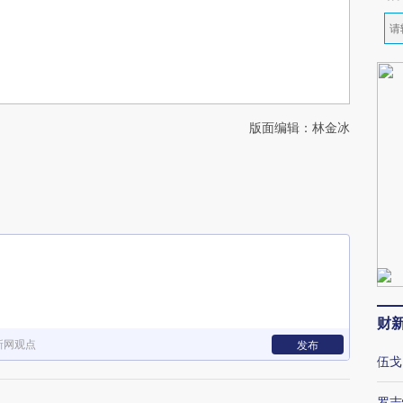
版面编辑：林金冰
财
新网观点
发布
伍戈
罗志