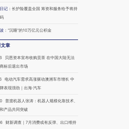
日记
：
长护险覆盖全国 筹资和服务给予将持
码
波
：
“沉睡”的10万亿元公积金
新文章
6
贝恩资本宣布收购贡茶 在中国大陆无法
商标后退出市场
6
电动汽车需求高涨驱动澳洲车市增长 中
牌表现强劲｜出海·汽车
00
普渡机器人张涛：机器人规模化靠技术、
和产品共同突破
56
财新调查｜7月消费或有反弹、出口维持