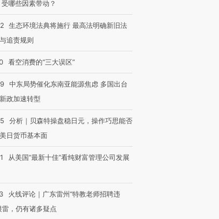
 受哪些因素带动？
42
生态环境法典将施行 最高法明确新旧法
与追责规则
0
看空消费的“三大误区”
59
中东局势催化东南亚能源焦虑 多国出台
新政加速转型
05
分析｜贝森特操盘稳日元，操作巧思能否
美日货币基本面
1
从美国“最新十佳”看纯财富管理公司发展
3
火线评论｜广东雷州“特教老师招聘违
很雷，仍有诸多疑点