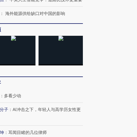
：
海外能源供给缺口对中国的影响
频
跨国走私7万
视线｜HYROX的吸金
视线｜被
检体内含3种
术：是什么让中产们甘
泽连斯基密集出访美英 索
度Z世代
心“花钱找虐”？
要防空导弹“救急”
育部长拱
客
进第四届链博
【商旅对话】华住集团
技“链”接产
【特别呈现】寻找100种
CFO：不靠规模取胜，华
【特别呈
：
多看少动
有意思的生活方式·第三对
住三大增长引擎是什么？
有意思的
分子
：
AI冲击之下，年轻人与高学历女性更
坤
：
耳闻目睹的几位律师