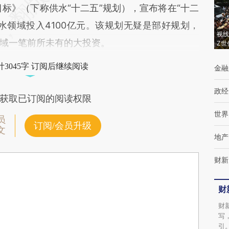
景目标》（下称供水“十二五”规划），宣布将在“十二
水领域投入4100亿元。该规划无疑是部好规划，
视线
域一笔前所未有的大投资。
Z世
3045字 订阅后继续阅读
金融
政经
获取已订阅的阅读权限
世界
员
订阅/会员升级
文
地产
财新
财
财
写
引