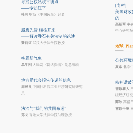
寻找公权私权平衡点
[专栏]
——专访江平
美国财政
杜珂
财新《中国改革》记者
的
高新军
中
服膺先智 继往开来
中心研究员
——解读乔石有关法制的论述
秦前红
武汉大学法学院教授
地球
Pla
换届新气象
公共环境
单学刚
人民网《网络舆情》副总编辑
夏军
北京
地方党代会报告传递的信息
核神话破
周民良
中国社科院工业经济研究所研究
雪原树人
员
碳经济研究
薛冰
高盛
法治与“我们的共同命运”
雪原千里
郑戈
香港大学法律学院助理教授