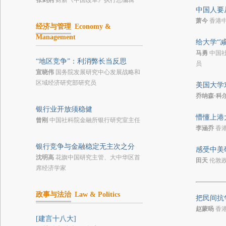
张剑荆
财新《中国改革》执行总编辑
中国人要
萧今
香港
经济与管理
Economy &
Management
给大学“减
马勇
中国
“地区竞争”：利消弊长当反思
员
宣晓伟
国务院发展研究中心发展战略和
区域经济研究部研究员
美国大学
乔纳森·科
银行业开放须稳健
懵懂上港
曾刚
中国社科院金融所银行研究室主任
李涵乔
香
银行竞争与金融稳定无主次之分
感受中美
沈明高
花旗中国研究主管、大中华区首
田天
伦敦
席经济学家
政事与法治
Law & Politics
把民间抗
赵蒙旸
香
[建言十八大]