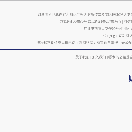
财新网所刊载内容之知识产权为财新传媒及/或相关权利人专
京ICP证090880号
京ICP备10026701号-8
|
网信算备
广播电视节目制作经营许可证：京
Copyright 财新网 
违法和不良信息举报电话（涉网络暴力有害信息举报、未成年人举报、谣言信息）
关于我们
|
加入我们
|
啄木鸟公益基