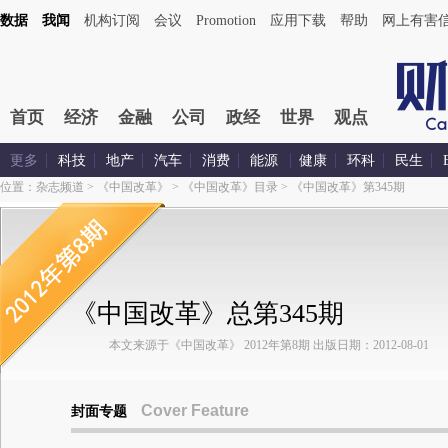
数据
我闻
机构订阅
会议
Promotion
应用下载
帮助
网上有害
首页
经济
金融
公司
政经
世界
观点
更多
科技
地产
汽车
消费
能源
健康
环科
民生
位置：
杂志频道
>
《中国改革》
>
《中国改革》目录
>
《中国改革》第345期
《中国改革》总第345期
本文来源于《中国改革》 2012年第8期 出版日期：2012-08-01
Cover Feature
封面专题