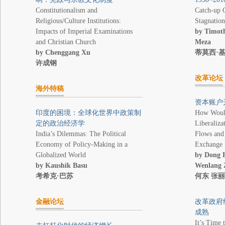
Constitutionalism and
Catch-up 
Religious/Culture Institutions:
Stagnatio
Impacts of Imperial Examinations
by Timoth
and Christian Church
Meza
by Chenggang Xu
蒂莫西·基
许成钢
改革论坛
海外特稿
资本账户
印度的困境：全球化世界中政策制
How Would
定的政治经济学
Liberaliza
India’s Dilemmas: The Political
Flows and
Economy of Policy-Making in a
Exchange 
Globalized World
by Dong H
by Kaushik Basu
Wenlang 
考希克·巴苏
何东 张丽
金融论坛
改革政府
成熟
It’s Time