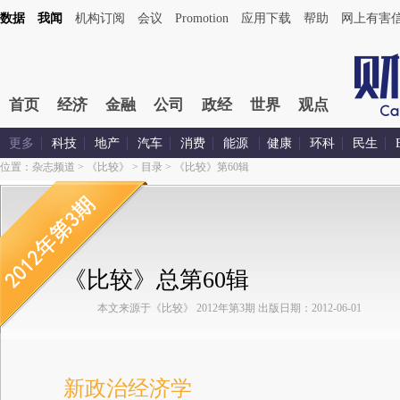
数据
我闻
机构订阅
会议
Promotion
应用下载
帮助
网上有害
首页
经济
金融
公司
政经
世界
观点
更多
科技
地产
汽车
消费
能源
健康
环科
民生
位置：
杂志频道
>
《比较》
>
目录
>
《比较》第60辑
《比较》总第60辑
本文来源于《比较》 2012年第3期 出版日期：2012-06-01
新政治经济学