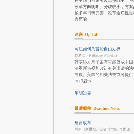
在中国当前诸项改革挑战中，户
改革方向明晰、分歧较小，方案
酿多年日臻完善，改革迫切性更
言而喻
论衡
Op-Ed
司法如何为言论自由划界
魏梦欣（Katherine Wilhelm）
韩寒诉方舟子案有可能促成中国
法重新审视和改进有关诽谤的法
制度。美国的相关法规或可提供
照和启示
阐明边界
最后截稿
Deadline News
建言改革
财新《新世纪》记者 李增新 李雨谦