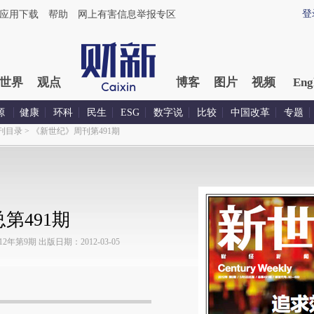
登
应用下载
帮助
网上有害信息举报专区
世界
观点
博客
图片
视频
Eng
源
健康
环科
民生
ESG
数字说
比较
中国改革
专题
刊目录
>
《新世纪》周刊第491期
第491期
年第9期 出版日期：2012-03-05