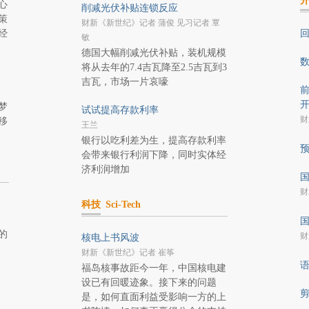
心
削减光伏补贴连锁反应
策
财新《新世纪》记者 蒲俊 见习记者 覃
经
敏
德国大幅削减光伏补贴，装机规模
将从去年的7.4吉瓦降至2.5吉瓦到3
吉瓦，市场一片哀嚎
前
梦
试试提高存款利率
财
移
王兰
银行以吃利差为生，提高存款利率
会带来银行利润下降，同时实体经
济利润增加
国
财
科技
Sci-Tech
国
的
财
核电上书风波
财新《新世纪》记者 崔筝
福岛核事故距今一年，中国核电建
设已有回暖迹象。接下来的问题
是，如何直面利益受影响一方的上