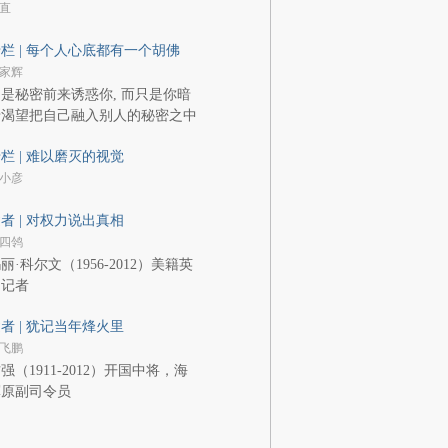
直
栏 | 每个人心底都有一个胡佛
家辉
是秘密前来诱惑你, 而只是你暗
暗渴望把自己融入别人的秘密之中
栏 | 难以磨灭的视觉
小彦
者 | 对权力说出真相
四鸰
丽·科尔文（1956-2012）美籍英
国记者
者 | 犹记当年烽火里
飞鹏
强（1911-2012）开国中将，海
军原副司令员