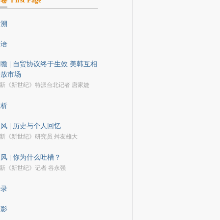
开卷
First Page
回溯
数语
瞻 | 自贸协议终于生效 美韩互相
开放市场
新《新世纪》特派台北记者 唐家婕
预析
风 | 历史与个人回忆
新《新世纪》研究员 舛友雄大
风 | 你为什么吐槽？
新《新世纪》记者 谷永强
语录
剪影