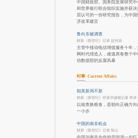
中国财政部、国务院发展研究中
和世界银行联合组织实施并获决
层认可的一份研究报告，为中国
济改革建言
鲁向东被调查
财新《新世纪》记者 赵何娟
主管中移动电信增值服务十年，
网时代缔造人，难逃席卷整个中
动数据部的反腐风暴
时事
Current Affairs
朝美新局不新
财新《新世纪》特派华盛顿记者 章涛
以核查换粮食，是朝向正确方向
一小步
中国的南非机会
财新《新世纪》记者 陈沁
中国与南非合作的空间进一步打