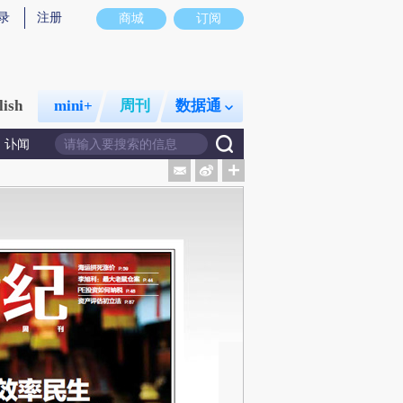
录
注册
商城
订阅
lish
mini+
周刊
数据通
讣闻