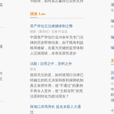
书陈情，如何真正赢得公众的支持
益
漫
漫
法治
Law
编
资产评估立法难撼体制之弊
张
财新《新世纪》记者 叶逗逗
中国资产评估行业20余年无专门法
编
律的历史即将结束。由于既有利益
援
编
格局难破，在最为关键的监管体制
上迁就现状，未有实质性进步
法眼 | 法理之中，意料之外
郑戈
历
大
值得关注的是，如何使现行法律已
之
经确立的民主决策和权利保障机制
马
真正发挥作用，使“不通过”的案例
不再令人意外，使“主权在民”的宪
法原则转化为政治现实？
珠海口岸局局长 提名未获人大通
小
过