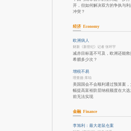
开，但如何解决双方的争执与利
冲突？
经济
Economy
欧洲病人
财新《新世纪》记者 张环宇
减赤目标遥不可及，欧洲还能救
希腊多少次？
增税不易
理查德·库珀
美国国会不会顺利通过预算案，
幅提高富裕阶层纳税额度在大选
前无法实现
金融
Finance
李旭利：最大老鼠仓案