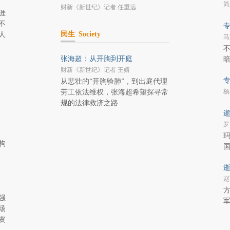
简
财新《新世纪》记者 任重远
涯
不
专
民生
Society
人
马
不
张海超：从开胸到开庭
财新《新世纪》记者 王婧
专
从悲壮的“开胸验肺”，到出庭代理
杨
劳工依法维权，张海超希望探寻常
规的法律救济之路
逝
罗
玛
构
逝
赵
方
强
场
资