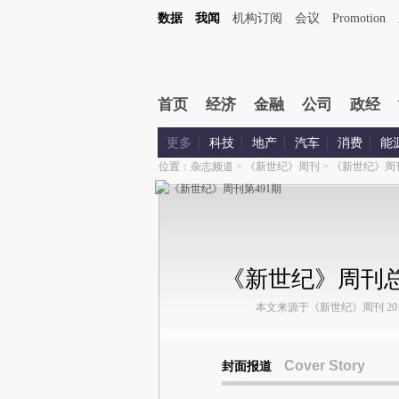
数据
我闻
机构订阅
会议
Promotion
首页
经济
金融
公司
政经
更多
科技
地产
汽车
消费
能
位置：
杂志频道
>
《新世纪》周刊
>
《新世纪》周
《新世纪》周刊总
本文来源于《新世纪》周刊 2012
Cover Story
封面报道