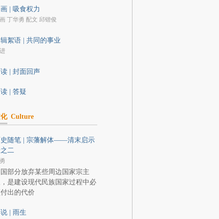
画 | 吸食权力
画 丁华勇 配文 邱锴俊
辑絮语 | 共同的事业
进
读 | 封面回声
读 | 答疑
文化
Culture
史随笔 | 宗藩解体——清末启示
录之二
勇
中国部分放弃某些周边国家宗主
权，是建设现代民族国家过程中必
须付出的代价
说 | 雨生