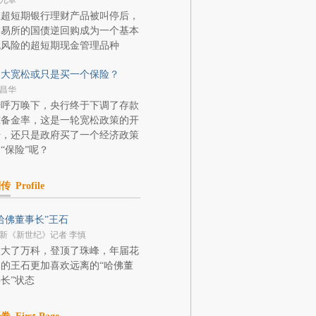
九卓
在超短期银行理财产品被叫停后，
交易所的国债逆回购成为一个基本
无风险的超短期现金管理品种
加大宽松或只是买一个保险？
昌华
千呼万唤下，央行终于下调了存款
准备金率，这是一轮宽松政策的开
始，还只是政府买了一个经济政策
“保险”呢？
列传
Profile
哈佛董事长”王石
新《新世纪》记者 李慎
做大了万科，登顶了珠峰，年届花
的王石更加喜欢远离的“哈佛董
长”状态