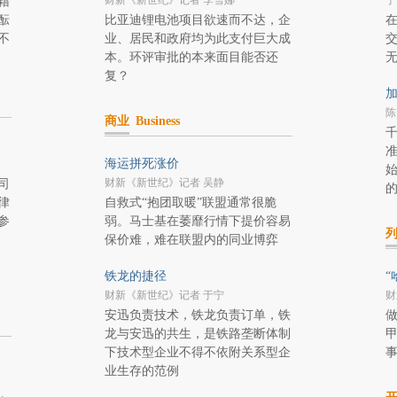
财新《新世纪》记者 李雪娜
于
籍
酝
比亚迪锂电池项目欲速而不达，企
不
业、居民和政府均为此支付巨大成
本。环评审批的本来面目能否还
复？
陈
商业
Business
海运拼死涨价
财新《新世纪》记者 吴静
司
的
律
自救式“抱团取暖”联盟通常很脆
参
弱。马士基在萎靡行情下提价容易
保价难，难在联盟内的同业博弈
铁龙的捷径
“
财新《新世纪》记者 于宁
财
安迅负责技术，铁龙负责订单，铁
龙与安迅的共生，是铁路垄断体制
甲
下技术型企业不得不依附关系型企
事
业生存的范例