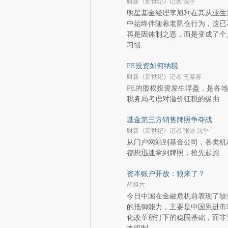
财新《新世纪》记者 沈乎
明星基金经理李旭利在其从业生
中始终伴随着老鼠仓行为，这已
再是因体制之恶，而是变成了个
习惯
PE投资如何纳税
财新《新世纪》记者 王紫雾
PE的股权投资发生浮盈，是各地
税务局考虑对溢价征税的缘由
基金第三方销售牌照争夺战
财新《新世纪》记者 张冰 沈乎
从门户网站到基金公司，各类机
都想迅速拿到牌照，抢先起跑
资本账户开放：狼来了？
胡祖六
今日中国在金融危机前表现了较
的抵御能力，主要是中国累进市
化改革所打下的稳固基础，而非