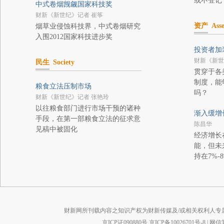
或不登记
中式卷烟觊觎国家科技奖
财新《新世纪》记者 崔筝
资产
Asse
烟草业侵蚀科技界，中式卷烟研究
入围2012国家科技进步奖
投资者加
财新《新世
民生
Society
贯穿于各
制度，能
粮食立法压制市场
吗？
财新《新世纪》记者 张艳玲
以往粮食部门进行市场干预的诸种
渐入缓增
手段，在第一部粮食立法的征求意
陈昌华
见稿中被固化
经济增长
能，但未
持在7%-
财新网所刊载内容之知识产权为财新传媒及/或相关权利人专
京ICP证090880号
京ICP备10026701号-8
|
网信算备