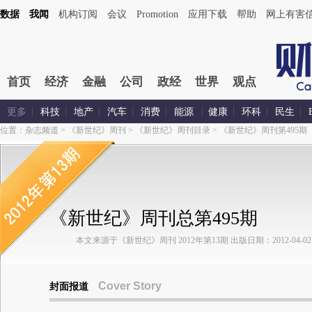
数据
我闻
机构订阅
会议
Promotion
应用下载
帮助
网上有害
首页
经济
金融
公司
政经
世界
观点
更多
科技
地产
汽车
消费
能源
健康
环科
民生
位置：
杂志频道
>
《新世纪》周刊
>
《新世纪》周刊目录
>
《新世纪》周刊第495期
《新世纪》周刊总第495期
本文来源于《新世纪》周刊 2012年第13期 出版日期：2012-04-02
Cover Story
封面报道