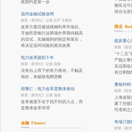
政契约是第一步
都应当可
得合法居
温州金融试验放闸
财新《新世纪》记者 沈乎 王晓庆
商业
Busi
改革方案回避或模糊利率市场化、
开放民营银行这两项外界期待颇高
的尝试，实施细则的制定和落实，
煤炭重心
将决定温州试验的真实效果
财新《新世
“十二五
电力改革蹉跎十年
产能占整
财新《新世纪》记者 蒲俊
东运面临
没有自上而下的有力推动，不触及
有过剩隐
电价，未破除电网垄断
董秘对峙
邵秉仁：电力改革需整体推动
财新《新世
财新《新世纪》记者 蒲俊
上海金陵
改革难度不在于找不到切入点，而
露了控股
是整体改革停滞
司准则之
奇瑞订婚
金融
Finance
财新《新世