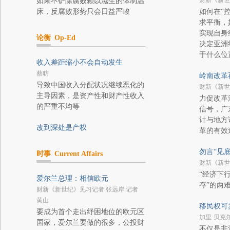
财新《新世
如果不铲除腐败赖以滋生的体制温
床，反腐败形势只会日益严峻
如何在“
求平衡，
实现自身
论衡
Op-Ed
决定亚洲
于什么位
收入差距缩小不会自动发生
蔡昉
岭南改革
导致中国收入分配状况继续恶化的
财新《新世
主导因素，是资产性和财产性收入
力促改革
的严重不均等
信号，广
计与地方
改到深处是产权
革的有效
勿言“见底
时事
Current Affairs
财新《新世
“经济下
爱尔兰总理：相信欧元
存”的两
财新《新世纪》见习记者 张远岸 记者
黄山
移民权可
要成为首个走出纾困地位的欧元区
加里·贝克
国家，爱尔兰要做的很多，公投财
不仅是非