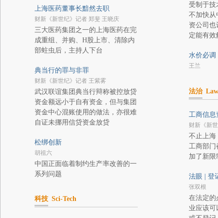
受制于技
上海医药董事长黯然去职
不加快从
财新《新世纪》记者 郑斐 王晓庆
资公司也
三大医药集团之一的上海医药在完
定能有效
成重组、并购、H股上市、清除内
部蛀虫后，主持人下台
水价必调
王兰
典当行的罪与非罪
财新《新世纪》记者 王紫雾
法治
La
武汉联谊集团典当行辩称被控放贷
资金额远小于自有资金，但与集团
资金中心混账使用的做法，亦很难
工商信息
自证未挪用信贷资金放贷
财新《新世
不止上海
松绑创新
工商部门
胡祖六
加了新限
中国正面临着制约生产率改善的一
系列问题
法眼 | 
张双根
在法定的
科技
Sci-Tech
业应该可