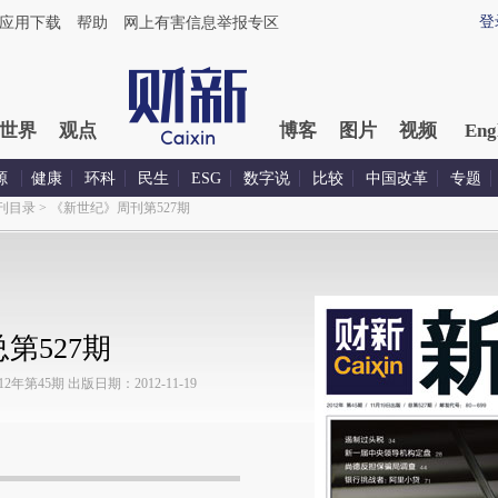
登
应用下载
帮助
网上有害信息举报专区
世界
观点
博客
图片
视频
Eng
源
健康
环科
民生
ESG
数字说
比较
中国改革
专题
刊目录
>
《新世纪》周刊第527期
第527期
第45期 出版日期：2012-11-19