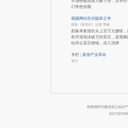
市场份额迅速大幅下滑，竞争对
们争抢份额
视频网站告别版权之争
财新《新世纪》记者 覃敏
剧集单集报价从上百万元腰斩，
权市场泡沫破灭的背后，是视频
站停止盲目烧钱，深入洗牌
专栏 | 真假产业革命
谢文
财新网所刊载内容之知识产
京ICP证090