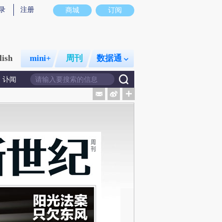
录
注册
商城
订阅
lish
mini+
周刊
数据通
讣闻