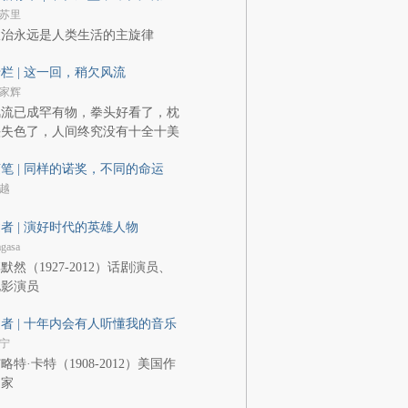
苏里
政治永远是人类生活的主旋律
栏 | 这一回，稍欠风流
家辉
风流已成罕有物，拳头好看了，枕
头失色了，人间终究没有十全十美
笔 | 同样的诺奖，不同的命运
越
者 | 演好时代的英雄人物
gasa
默然（1927-2012）话剧演员、
电影演员
者 | 十年内会有人听懂我的音乐
宁
略特·卡特（1908-2012）美国作
曲家