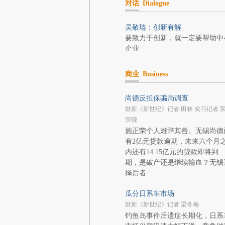
对话
Dialogue
吴敬琏：创新有解
要致力于创新，就一定要帮助中
企业
商业
Business
尚德反担保骗局调查
财新《新世纪》记者 田林 实习记者 
宗骁
施正荣个人难辞其咎。无锡尚德
有2亿元贷款逾期，未来六个月
内还有14.15亿元的贷款即将到
期，是破产还是继续输血？无锡
择后者
瓜分日系车市场
财新《新世纪》记者 梁冬梅
钓鱼岛事件后遗症长期化，日系