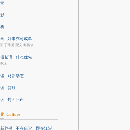
语录
剪影
预析
画 | 好事亦可成单
画 丁华勇 配文 邱锴俊
辑絮语 | 什么优先
晓冰
读 | 财新动态
读 | 答疑
读 | 封面回声
文化
Culture
新荐书 | 不在庙堂，即在江湖