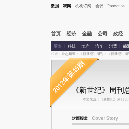
数据
我闻
机构订阅
会议
Promotion
首页
经济
金融
公司
政经
更多
科技
地产
汽车
消费
能
位置：
杂志频道
>
《新世纪》周刊
>
《新世纪》周
《新世纪》周刊总
本文来源于《新世纪》周刊 2012年
Cover Story
封面报道