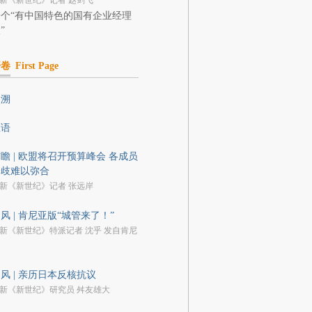
新《新世纪》记者 赵剑飞
个“有中国特色的国有企业经理
”
开卷
First Page
回溯
数语
瞻 | 欧盟将召开预算峰会 各成员
分歧难以弥合
新《新世纪》记者 张远岸
风 | 肯尼亚版“城管来了！”
新《新世纪》特派记者 沈乎 发自肯尼
风 | 亲历日本反核抗议
新《新世纪》研究员 舛友雄大