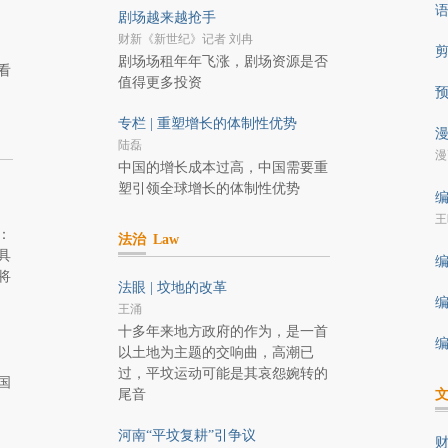
剧场越来越抢手
财新《新世纪》记者 刘冉
剧场场租年年飞涨，剧场资源是否
看
值得更多投资
专栏 | 重塑增长的体制性优势
漫
陆磊
漫
中国的增长成本过高，中国需要重
塑引领全球增长的体制性优势
编
王
：
法治
Law
具
编
将
法眼 | 坟地的改革
编
王涌
十多年来地方政府的作为，是一首
编
以土地为主题的交响曲，高潮已
过，平坟运动可能是其哀怨婉转的
国
尾音
河南“平坟复耕”引争议
财