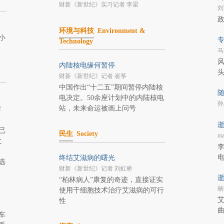
财新《新世纪》实习记者 李梁
刘
环境与科技
Environment &
小
专
Technology
马
内陆核电缘何暂停
财新《新世纪》记者 崔筝
中国作出“十二五”期间暂停内陆核
随
电决定。50余座计划中的内陆核电
孙
站，未来命运被画上问号
荣
逝
已
民生
Society
ma
之
李
终结艾滋病的曙光
选
财新《新世纪》记者 刘虹桥
逝
“柏林病人”康复的奇迹，直接证实
杨
使用干细胞技术治疗艾滋病的可行
艾
性
车