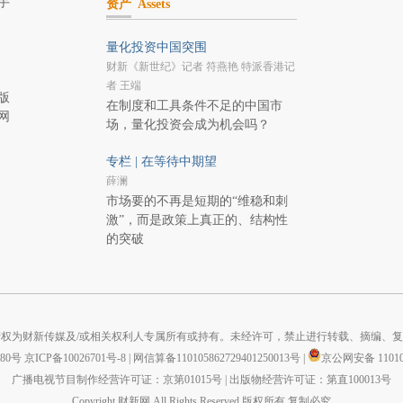
手
资产
Assets
量化投资中国突围
财新《新世纪》记者 符燕艳 特派香港记
者 王端
版
在制度和工具条件不足的中国市
网
场，量化投资会成为机会吗？
专栏 | 在等待中期望
薛澜
市场要的不再是短期的“维稳和刺
激”，而是政策上真正的、结构性
的突破
权为财新传媒及/或相关权利人专属所有或持有。未经许可，禁止进行转载、摘编、
880号
京ICP备10026701号-8
|
网信算备110105862729401250013号
|
京公网安备 110105
广播电视节目制作经营许可证：京第01015号
|
出版物经营许可证：第直100013号
Copyright 财新网 All Rights Reserved 版权所有 复制必究