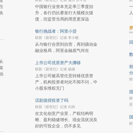
财新《新世纪》记者 温秀 张宇哲
财
改
任
中国银行业资本充足率三季度抬
一
执
升，各行仍比赛发行大规模次级
人
债，但监管当局的用意更深远
银行挑战者：阿里小贷
财新《新世纪》记者 李小晓
从与银行合营到自营，再到撬动金
融业格局，阿里金融底气何在
从
上市公司优质资产大挪移
前
策
财新《新世纪》记者 杨璐
动
上市公司被高管任意转移优质资
财
产，机构投资者对此不闻不问，中
小股东维权无门
国
财
话剧值得投资了吗
亚
财新《新世纪》记者 刘冉
在文化创意产业里，产权结构明
国
晰、盈利稳健增长、现金流状况良
财
好的可投企业，仍不多见