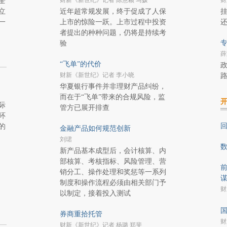
财新《新世纪》记者 陈慧颖 马媛
财
全
立
近年超常规发展，终于促成了人保
挂
一
上市的惊险一跃。上市过程中投资
者提出的种种问题，仍将是持续考
专
验
薛
“飞单”的代价
财新《新世纪》记者 李小晓
华夏银行事件并非理财产品纠纷，
而在于“飞单”带来的合规风险，监
际
管方已展开排查
环
的
金融产品如何规范创新
刘珺
新产品基本成型后，会计核算、内
部核算、考核指标、风险管理、营
前
销分工、操作处理和奖惩等一系列
制度和操作流程必须由相关部门予
财
以制定，接着投入测试
国
券商重拾托管
财
财新《新世纪》记者 杨璐 郑斐