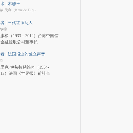
术 | 木雕王
·天利（Katie de Tilly）
者 | 三代红顶商人
尔德
濂松（1933－2012）台湾中国信
托金融控股公司董事长
者 | 法国报业的独立声音
晶
里克·伊兹拉勒维奇（1954-
012）法国《世界报》前社长