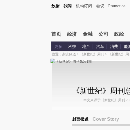
数据
我闻
机构订阅
会议
Promotion
首页
经济
金融
公司
政经
更多
科技
地产
汽车
消费
能
位置：
杂志频道
>
《新世纪》周刊
>
《新世纪》周
《新世纪》周刊总
本文来源于《新世纪》周刊 2012年
Cover Story
封面报道