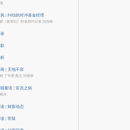
坡
风 | 纠结的对冲基金经理
新《新世纪》特派纽约记者 倪伟峰
语录
剪影
预析
画 | 天地不容
画 丁华勇 配文 邱锴俊
辑絮语 | 官员之病
晓冰
读 | 财新动态
读 | 答疑