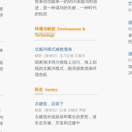
简单但功能单一的MSN未能与时俱
艺
进，是一种成功的失败，一种时代
资
姬蒂
的轮回
求
逝
环境与科技
Environment &
顾
Technology
辜
北戴河模式难救渤海
本
逝
财新《新世纪》见习记者 王箐丰
田
国家海洋局力推陆上治污、海上划
高
埃
线的北戴河模式，能否拯救渤海环
府
2
境危机
民生
Society
古建筑，且留下
财新《新世纪》记者 王晓庆 周群
师
古建筑价值延续和重生的梦想，迷
内
失在失修、开发和迁建中
终
，