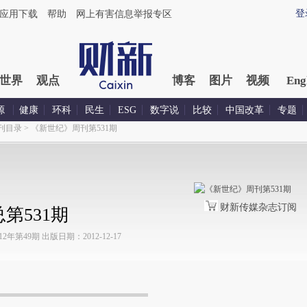
登
应用下载
帮助
网上有害信息举报专区
世界
观点
博客
图片
视频
Eng
源
健康
环科
民生
ESG
数字说
比较
中国改革
专题
刊目录
>
《新世纪》周刊第531期
财新传媒杂志订阅
第531期
第49期 出版日期：2012-12-17