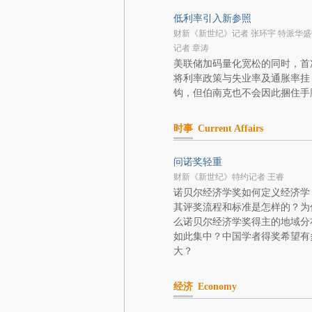
低利率引入新参照
财新《新世纪》记者 张环宇 特派华盛
记者 章涛
美联储加码量化宽松的同时，首
将利率政策与失业率及通胀率挂
钩，但伯南克也不会因此捆住手
时事
Current Affairs
问诺奖轻重
财新《新世纪》特约记者 王睿
诺贝尔经济学奖如何定义经济学
其评奖流程和标准是怎样的？为
么诺贝尔经济学奖得主的地域分
如此集中？中国学者得奖希望有
大？
经济
Economy