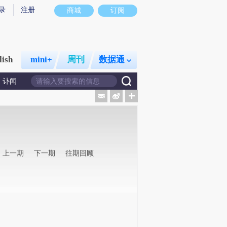
录
注册
商城
订阅
lish
mini+
周刊
数据通
讣闻
上一期
下一期
往期回顾