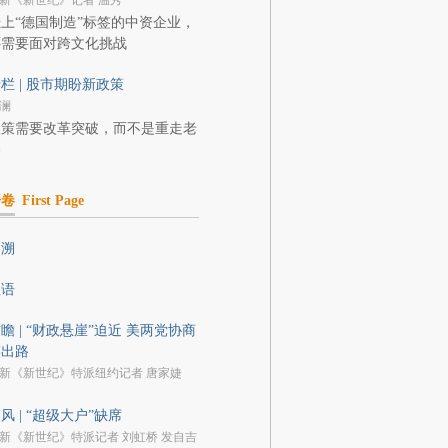
新《新世纪》记者 温秀
上“德国制造”标签的中资企业，
还需要面对跨文化挑战
栏 | 股市期盼新政策
澜
政策需要改革突破，而不是重走老
路
开卷
First Page
回溯
数语
瞻 | “财政悬崖”迫近 美两党协商
谋出路
新《新世纪》特派纽约记者 唐家婕
风 | “超级大户”缺席
新《新世纪》特派记者 刘虹桥 发自吉