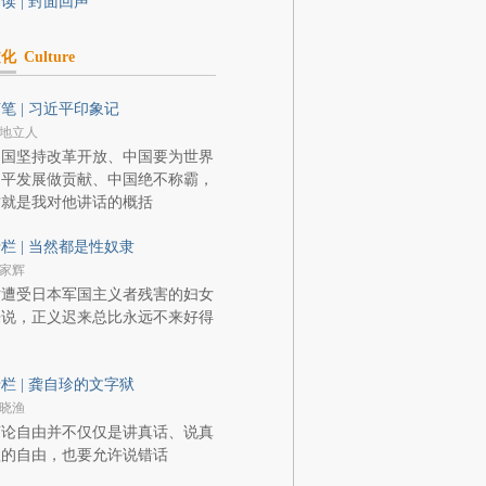
读 | 封面回声
文化
Culture
笔 | 习近平印象记
地立人
中国坚持改革开放、中国要为世界
和平发展做贡献、中国绝不称霸，
这就是我对他讲话的概括
栏 | 当然都是性奴隶
家辉
对遭受日本军国主义者残害的妇女
来说，正义迟来总比永远不来好得
多
栏 | 龚自珍的文字狱
晓渔
言论自由并不仅仅是讲真话、说真
理的自由，也要允许说错话