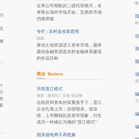
隆
证券公司期盼的二级托管模式，未
来将从场外市场开始，交易所市场
顿
国
仍难突破
财
次
专栏 | 农村金改新思维
陆磊
脚
推动土地资源进入资本市场，最终
撬动金融资源是农村金融体系建设
的长远目标
商业
Business
漫
漫
？
另类晋江模式
什
编
财新《新世纪》记者 屈运栩
布
王
在政府和资本的双重推手下，晋江
多
企业扎堆上市；但假报表、假业
编
绩，上市圈钱乱投资等现象，衍生
成另一种难以为继的“晋江模式”
编
国美做电商不再犹豫