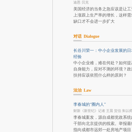
迪恩·贝克
美国经济的当务之急应该是让工
上涨跟上生产率的增长，这样需
缺口才不会进一步扩大
对话
Dialogue
长谷川荣一：中小企业发展的日
经验
中小企业难，难在何处？如何提
自身能力，应对不测的环境？政
扶持应该依照什么样的原则？
法治
Law
李春城的“圈内人”
财新《新世纪》记者 王晨 贺信 朱以
李春城案发，源自成都党政系统
干部向北京提供的线索。举报最
指向成都市远郊一处房地产项目