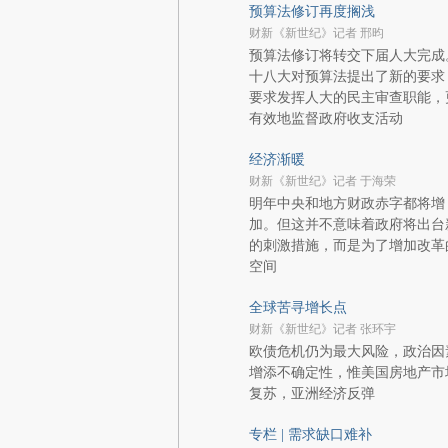
预算法修订再度搁浅
财新《新世纪》记者 邢昀
预算法修订将转交下届人大完成
十八大对预算法提出了新的要求
要求发挥人大的民主审查职能，
有效地监督政府收支活动
经济渐暖
财新《新世纪》记者 于海荣
明年中央和地方财政赤字都将增
加。但这并不意味着政府将出台
的刺激措施，而是为了增加改革
空间
全球苦寻增长点
财新《新世纪》记者 张环宇
欧债危机仍为最大风险，政治因
增添不确定性，惟美国房地产市
复苏，亚洲经济反弹
专栏 | 需求缺口难补