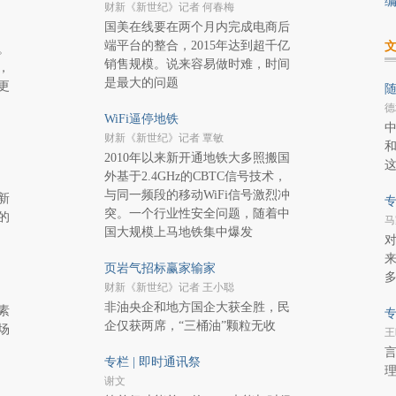
编
财新《新世纪》记者 何春梅
国美在线要在两个月内完成电商后
端平台的整合，2015年达到超千亿
。
销售规模。说来容易做时难，时间
，
是最大的问题
更
随
德
WiFi逼停地铁
财新《新世纪》记者 覃敏
2010年以来新开通地铁大多照搬国
外基于2.4GHz的CBTC信号技术，
与同一频段的移动WiFi信号激烈冲
新
专
突。一个行业性安全问题，随着中
的
马
国大规模上马地铁集中爆发
页岩气招标赢家输家
财新《新世纪》记者 王小聪
非油央企和地方国企大获全胜，民
素
专
企仅获两席，“三桶油”颗粒无收
场
王
专栏 | 即时通讯祭
谢文