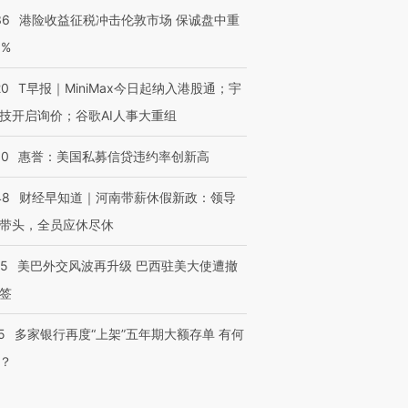
36
港险收益征税冲击伦敦市场 保诚盘中重
3%
20
T早报｜MiniMax今日起纳入港股通；宇
技开启询价；谷歌AI人事大重组
30
惠誉：美国私募信贷违约率创新高
48
财经早知道｜河南带薪休假新政：领导
带头，全员应休尽休
05
美巴外交风波再升级 巴西驻美大使遭撤
签
5
多家银行再度“上架”五年期大额存单 有何
？