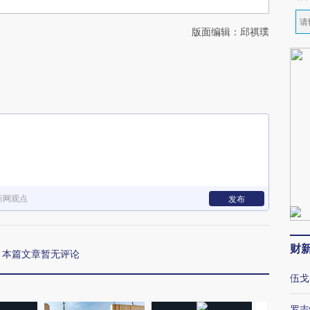
版面编辑：邱祺璞
新网观点
发布
财
本篇文章暂无评论
伍戈
罗志