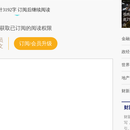
3192字 订阅后继续阅读
视线
度Z
台
获取已订阅的阅读权限
金融
员
订阅/会员升级
文
政经
世界
地产
财新
财
财
写
引