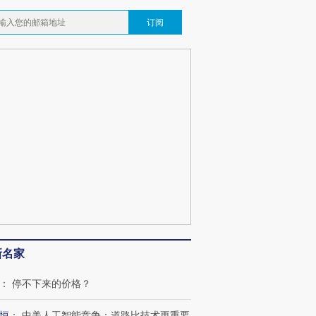
订阅
新名家
：
停不下来的价格？
恒
：
中美人工智能竞争：道路比技术更重要