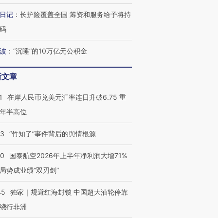
日记
：
长护险覆盖全国 筹资和服务给予将持
码
波
：
“沉睡”的10万亿元公积金
新文章
1
在岸人民币兑美元汇率连日升破6.75 重
年半高位
13
“竹知了”事件背后的舆情根源
10
国泰航空2026年上半年净利润大增71%
局势成业绩“双刃剑”
45
独家｜规避红海封锁 中国超大油轮停靠
绕行非洲