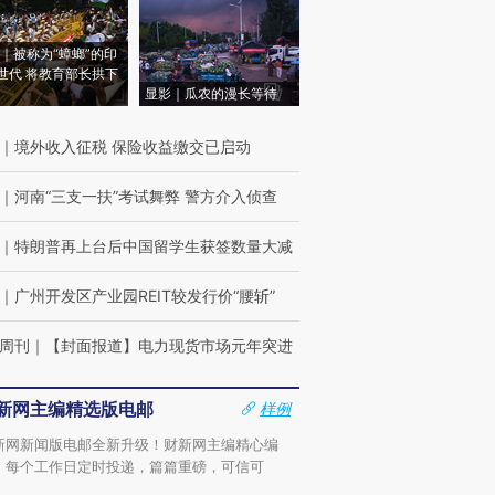
｜被称为“蟑螂”的印
世代 将教育部长拱下
显影｜瓜农的漫长等待
｜
境外收入征税 保险收益缴交已启动
｜
河南“三支一扶”考试舞弊 警方介入侦查
｜
特朗普再上台后中国留学生获签数量大减
｜
广州开发区产业园REIT较发行价“腰斩”
周刊
｜
【封面报道】电力现货市场元年突进
新网主编精选版电邮
样例
新网新闻版电邮全新升级！财新网主编精心编
，每个工作日定时投递，篇篇重磅，可信可
。