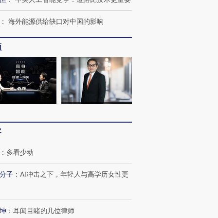
跨国走私7万
视线｜HY
：
海外能源供给缺口对中国的影响
检体内含3种
泽连斯基密集出访美英 索
秘鲁纳斯卡观光飞机坠毁
术：是什
要防空导弹“救急”
13人遇难
心“花钱找
频
进第四届链博
【商旅对话】华住集团
技“链”接产
【特别呈现】寻找100种
CFO：不靠规模取胜，华
【特别呈
有意思的生活方式·第三对
住三大增长引擎是什么？
有意思的
客
：
多看少动
分子
：
AI冲击之下，年轻人与高学历女性更
坤
：
耳闻目睹的几位律师