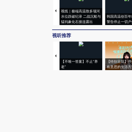
视线｜极端高温致多瑙河
水位跌破纪录 二战沉船与
韩国高温创百年
猛犸象化石接连露出
警告停止一切户
视听推荐
【不唯一答案】不止“养
【特别呈现】寻
老”
有意思的生活方