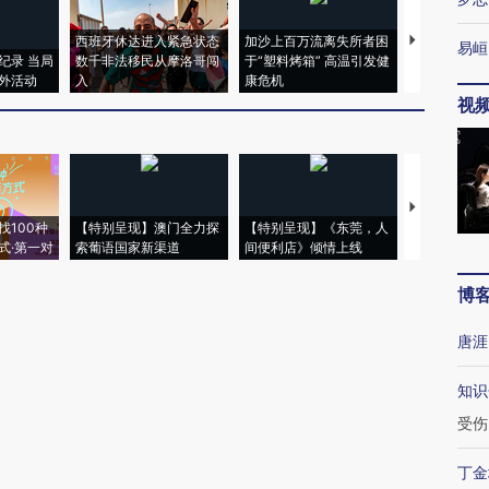
西班牙休达进入紧急状态
加沙上百万流离失所者困
马航飞行员
易峘
纪录 当局
数千非法移民从摩洛哥闯
于“塑料烤箱” 高温引发健
粒摇头丸 尿
外活动
入
康危机
毒品
视
【推广】走
找100种
【特别呈现】澳门全力探
【特别呈现】《东莞，人
会，让数智科
式·第一对
索葡语国家新渠道
间便利店》倾情上线
业
博
唐涯
知识
受伤
丁金