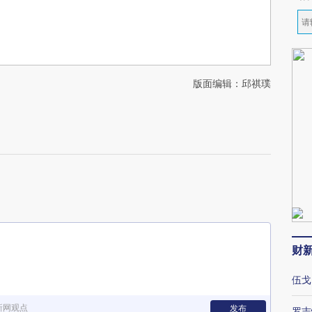
版面编辑：邱祺璞
财
伍戈
新网观点
发布
罗志