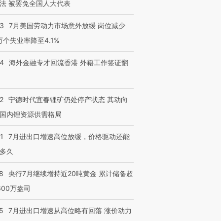
法 被罢免全国人大代表
43
7月美国劳动力市场意外放缓 岗位减少
3万个失业率降至4.1%
14
海外金融专才回流香港 外籍工作签证翻
2
宁德时代宜春锂矿仍处停产状态 其动向
国内锂资源供需格局
1
7月进出口增速高位放缓，价格驱动还能
多久
8
央行7月继续增持近20吨黄金 累计储备超
600万盎司
5
7月进出口增速从高位略有回落 涨价动力