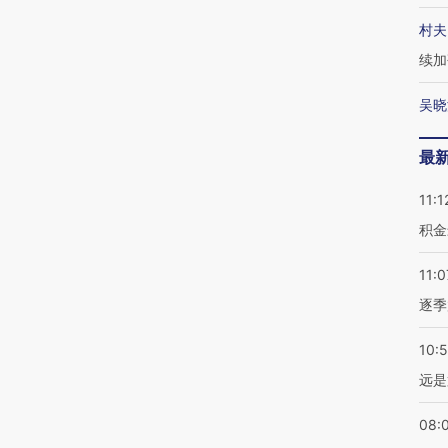
村夫
续加
吴晓
最
11:1
积金
11:0
逐季
10:
远是
08: