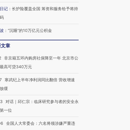
日记
：
长护险覆盖全国 筹资和服务给予将持
码
波
：
“沉睡”的10万亿元公积金
新文章
2
非京籍五环内购房社保降至一年 北京市公
最高可贷340万元
7
寒武纪上半年净利润同比翻倍 营收增速
放缓
53
对话｜邱仁宗：临床研究参与者的安全永
第一位
06
全国人大常委会：六名将领涉嫌严重违