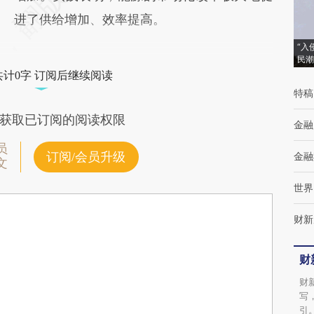
进了供给增加、效率提高。
“入
民潮
共计0字 订阅后继续阅读
特稿
获取已订阅的阅读权限
金融
员
订阅/会员升级
金融
文
世界
财新
财
财
写
引