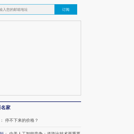
订阅
新名家
：
停不下来的价格？
恒
：
中美人工智能竞争：道路比技术更重要