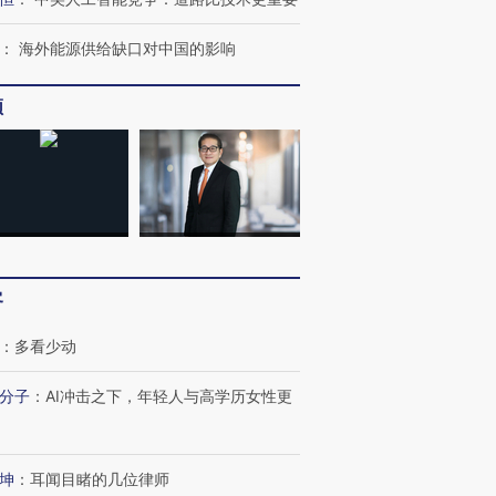
：
海外能源供给缺口对中国的影响
频
跨国走私7万
视线｜被称为“蟑螂”的印
视线｜“入侵”还是“人道危
检体内含3种
度Z世代 用街头抗争将教
机”？难民潮撕裂西班牙
秘鲁纳斯
育部长拱下台
飞地休达
13人遇难
客
：
多看少动
进第四届链博
【商旅对话】华住集团
分子
：
AI冲击之下，年轻人与高学历女性更
技“链”接产
【特别呈现】寻找100种
CFO：不靠规模取胜，华
【特别呈
有意思的生活方式·第三对
住三大增长引擎是什么？
有意思的
坤
：
耳闻目睹的几位律师