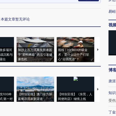
易峘
本篇文章暂无评论
视
致多瑙河
加沙上百万流离失所者困
视线｜HYROX的吸金
马航飞行员
二战沉船与
于“塑料烤箱” 高温引发健
术：是什么让中产们甘
粒摇头丸 尿
露出
康危机
心“花钱找虐”？
毒品
博
唐涯
【推广】走
知识
找100种
【特别呈现】澳门全力探
【特别呈现】《东莞，人
会，让数智科
式·第一对
索葡语国家新渠道
间便利店》倾情上线
业
受伤
丁金