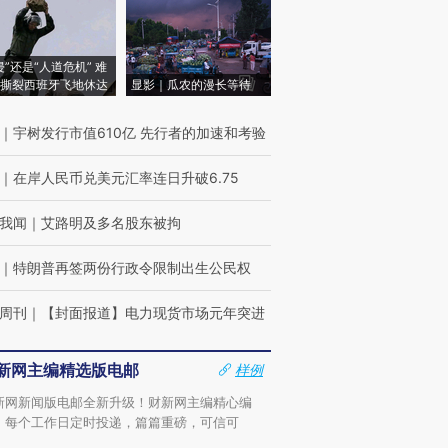
侵”还是“人道危机” 难
撕裂西班牙飞地休达
显影｜瓜农的漫长等待
｜
宇树发行市值610亿 先行者的加速和考验
｜
在岸人民币兑美元汇率连日升破6.75
我闻
｜
艾路明及多名股东被拘
｜
特朗普再签两份行政令限制出生公民权
周刊
｜
【封面报道】电力现货市场元年突进
新网主编精选版电邮
样例
新网新闻版电邮全新升级！财新网主编精心编
，每个工作日定时投递，篇篇重磅，可信可
。