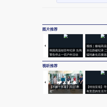
图片推荐
视线｜极端高温
韩国高温创百年纪录 当局
水位跌破纪录 
警告停止一切户外活动
猛犸象化石接连
视听推荐
【不唯一答案】不止“养
【特别呈现】寻
老”
有意思的生活方