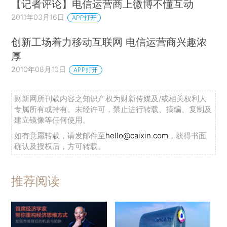
【记者评论】电信运营商上微博不懂互动
2011年03月16日
APP打开
创新工场着力移动互联网 电信运营商兴趣浓
厚
2010年08月10日
APP打开
财新网所刊载内容之知识产权为财新传媒及/或相关权利人
专属所有或持有。未经许可，禁止进行转载、摘编、复制及
建立镜像等任何使用。
如有意愿转载，请发邮件至
hello@caixin.com
，获得书面
确认及授权后，方可转载。
推荐阅读