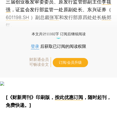
三届创业板发审委委员、原发行监管部副主任
李筱
强
，证监会发行部监管一处原副处长、东兴证券（
601198.SH
）副总裁
张军
和发行部原四处处长
杨郊
红
。
本文共计11102字 订阅后继续阅读
登录
后获取已订阅的阅读权限
财新通会员
订阅/会员升级
可畅读全文
[《财新周刊》印刷版，
按此优惠订阅
，随时起刊，
免费快递。]