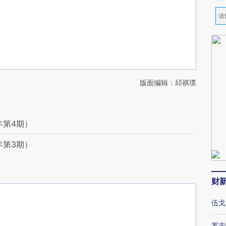
版面编辑：邱祺璞
年第4期）
年第3期）
财
伍戈
罗志