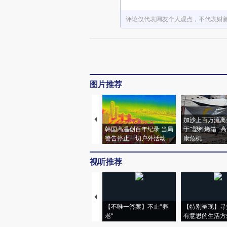
评论仅代表网友个人观点，不代表财
图片推荐
加沙上百万流离
韩国高温创百年纪录 当局
于“塑料烤箱” 
警告停止一切户外活动
康危机
视听推荐
【不唯一答案】不止“养
【特别呈现】寻
老”
有意思的生活方