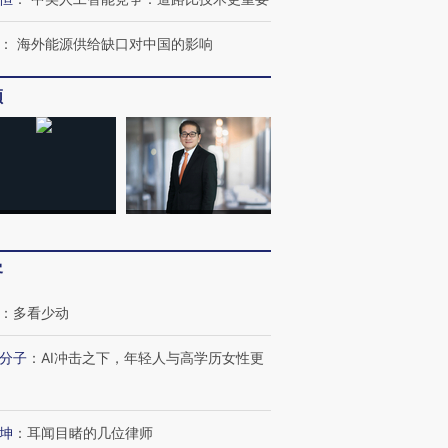
：
海外能源供给缺口对中国的影响
频
”还是“人道危
湖北宜昌局部短时降雨
哈尔滨遭遇短时极端强降
撕裂西班牙
128毫米 紧急转移近
雨 3小时累计雨量超80毫
秘鲁纳斯
客
4000人
米
13人遇难
：
多看少动
分子
：
AI冲击之下，年轻人与高学历女性更
进第四届链博
【商旅对话】华住集团
技“链”接产
【特别呈现】寻找100种
CFO：不靠规模取胜，华
【特别呈
有意思的生活方式·第三对
住三大增长引擎是什么？
有意思的
坤
：
耳闻目睹的几位律师