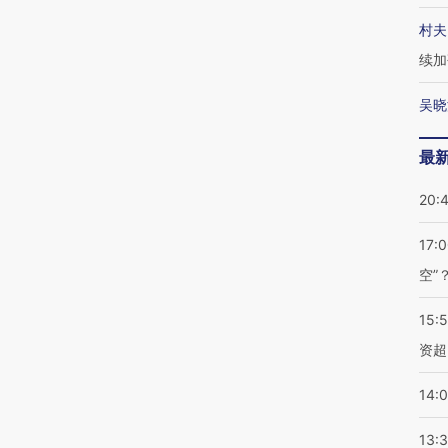
村夫
续加
吴晓
最
20:
17:
空”
15:
资超
14:
13: