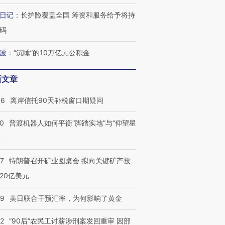
日记
：
长护险覆盖全国 筹资和服务给予将持
码
波
：
“沉睡”的10万亿元公积金
新文章
46
离岸信托90天补税窗口期疑问
00
普渡机器人如何平衡“脚踏实地”与“仰望星
？
57
特朗普召开矿业圆桌会 拟向关键矿产投
20亿美元
09
美日联合干预汇率，为何影响了黄金
32
“90后”农民工讨薪涉刑案发回重审 因部