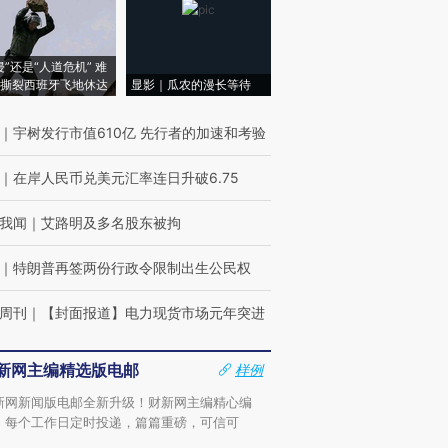
侵”还是“人道危机” 难
撕裂西班牙飞地休达
显影｜瓜农的漫长等待
｜
宇树发行市值610亿 先行者的加速和考验
｜
在岸人民币兑美元汇率连日升破6.75
我闻
｜
艾路明及多名股东被拘
｜
特朗普再签两份行政令限制出生公民权
周刊
｜
【封面报道】电力现货市场元年突进
新网主编精选版电邮
样例
新网新闻版电邮全新升级！财新网主编精心编
，每个工作日定时投递，篇篇重磅，可信可
。