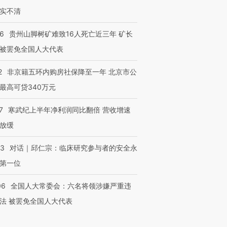
实不清
36
贵州山脚树矿难致16人死亡近三年 矿长
被罢免全国人大代表
2
非京籍五环内购房社保降至一年 北京市公
最高可贷340万元
7
寒武纪上半年净利润同比翻倍 营收增速
放缓
53
对话｜邱仁宗：临床研究参与者的安全永
第一位
06
全国人大常委会：六名将领涉嫌严重违
法 被罢免全国人大代表