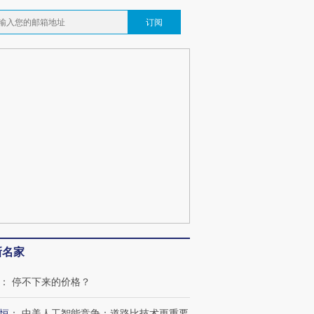
订阅
新名家
：
停不下来的价格？
恒
：
中美人工智能竞争：道路比技术更重要