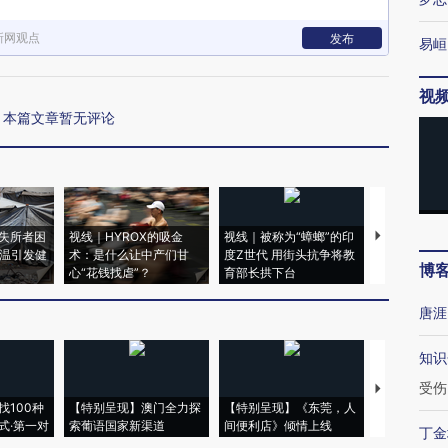
新网观点
发布
易峘
视
本篇文章暂无评论
失所者困
视线｜HYROX的吸金
视线｜被称为“蟑螂”的印
视线｜“入侵
高温引发健
术：是什么让中产们甘
度Z世代 用街头抗争将教
机”？难民潮
博
心“花钱找虐”？
育部长拱下台
飞地休达
唐涯
知识
受伤
【推广】走
找100种
【特别呈现】澳门全力探
【特别呈现】《东莞，人
会，让数智科
式·第一对
索葡语国家新渠道
间便利店》倾情上线
业
丁金