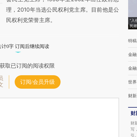
理，2010年当选公民权利党主席。目前他是公
民权利党荣誉主席。
“入
民潮
特稿
共计0字 订阅后继续阅读
金融
获取已订阅的阅读权限
金融
员
订阅/会员升级
世界
文
财新
财
财
写
引