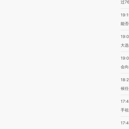
过7
19:1
能否
19:
大选
19:0
会向
18:
候任
17:
手祖
17: