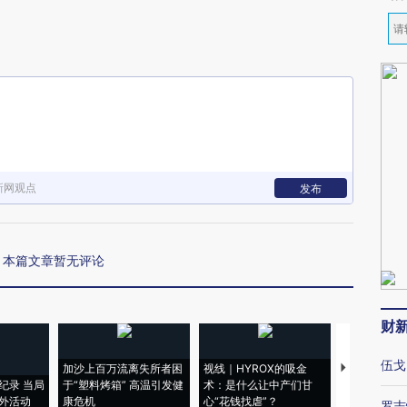
新网观点
发布
本篇文章暂无评论
财
伍戈
加沙上百万流离失所者困
视线｜HYROX的吸金
马航飞行员
纪录 当局
于“塑料烤箱” 高温引发健
术：是什么让中产们甘
粒摇头丸 尿
外活动
康危机
心“花钱找虐”？
毒品
罗志