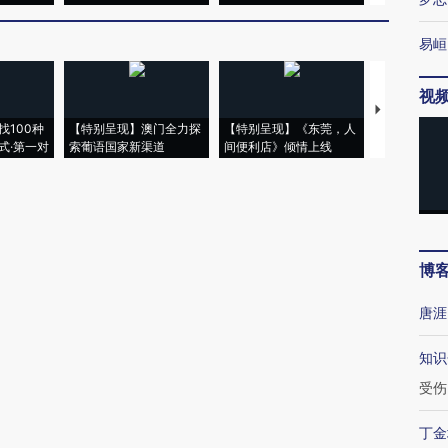
易峘
视
【推广】走
找100种
【特别呈现】澳门全力探
【特别呈现】《东莞，人
会，让数智科
式·第一对
索葡语国家新渠道
间便利店》倾情上线
业
博
唐涯
知识
受伤
丁金