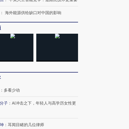
：
海外能源供给缺口对中国的影响
频
进第四届链博
【商旅对话】华住集团
技“链”接产
【特别呈现】寻找100种
CFO：不靠规模取胜，华
【特别呈
有意思的生活方式·第三对
住三大增长引擎是什么？
有意思的
客
：
多看少动
分子
：
AI冲击之下，年轻人与高学历女性更
坤
：
耳闻目睹的几位律师