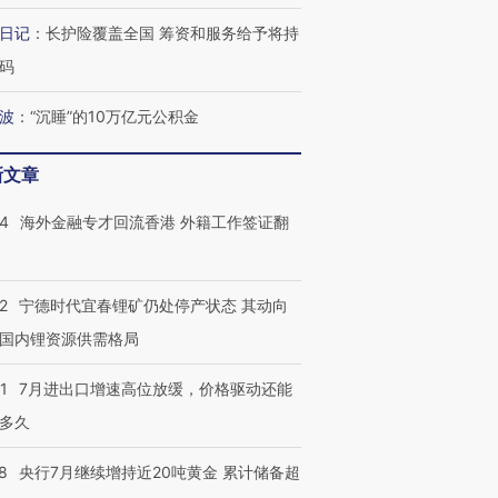
日记
：
长护险覆盖全国 筹资和服务给予将持
码
波
：
“沉睡”的10万亿元公积金
新文章
14
海外金融专才回流香港 外籍工作签证翻
2
宁德时代宜春锂矿仍处停产状态 其动向
国内锂资源供需格局
1
7月进出口增速高位放缓，价格驱动还能
多久
8
央行7月继续增持近20吨黄金 累计储备超