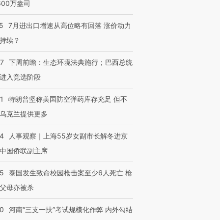
600万盎司
5
7月进出口增速从高位略有回落 涨价动力
持续？
07
下周前瞻：生态环境法典施行；巴西总统
进入竞选阶段
1
特朗普坚称美国防空弹药库存充足 但不
乌克兰提供更多
24
人事观察｜上海55岁女副市长解冬进京
中国侨联副主席
45
泰国发生致命校园枪击案至少6人死亡 枪
父母亦被杀
40
河南“三支一扶”考试规模化作弊 内外勾结