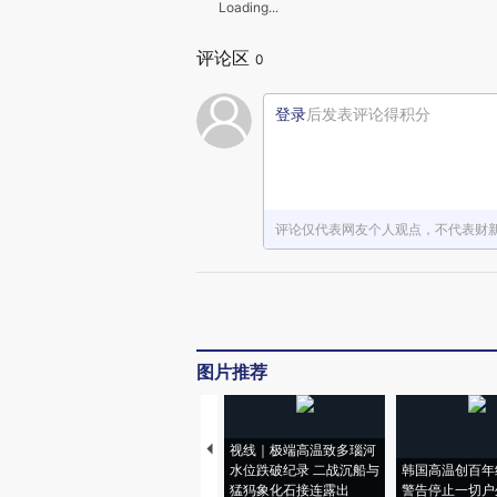
Loading...
评论区
0
登录
后发表评论得积分
评论仅代表网友个人观点，不代表财
图片推荐
视线｜极端高温致多瑙河
水位跌破纪录 二战沉船与
韩国高温创百年
猛犸象化石接连露出
警告停止一切户