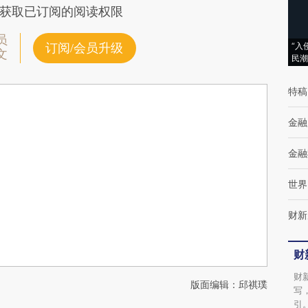
获取已订阅的阅读权限
员
“入
订阅/会员升级
文
民潮
特稿
金融
金融
世界
财新
财
财
版面编辑：邱祺璞
写
引