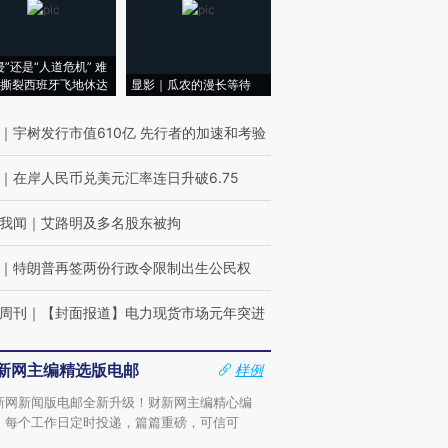
侵”还是“人道危机” 难
撕裂西班牙飞地休达
显影｜瓜农的漫长等待
｜
宇树发行市值610亿 先行者的加速和考验
｜
在岸人民币兑美元汇率连日升破6.75
我闻
｜
艾路明及多名股东被拘
｜
特朗普再签两份行政令限制出生公民权
周刊
｜
【封面报道】电力现货市场元年突进
新网主编精选版电邮
样例
新网新闻版电邮全新升级！财新网主编精心编
，每个工作日定时投递，篇篇重磅，可信可
。