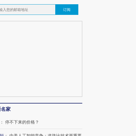
订阅
新名家
：
停不下来的价格？
跨国走私7万
视线｜被称为“蟑螂”的印
视线｜“入侵”还是“人道危
检体内含3种
度Z世代 用街头抗争将教
机”？难民潮撕裂西班牙
秘鲁纳斯
育部长拱下台
飞地休达
13人遇难
恒
：
中美人工智能竞争：道路比技术更重要