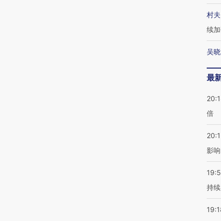
村夫
续加
吴晓
最
20:
倍
20:1
影响
19:5
持续
19:1