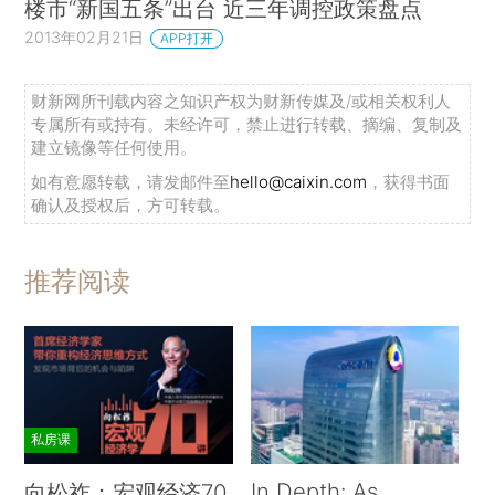
楼市“新国五条”出台 近三年调控政策盘点
2013年02月21日
APP打开
财新网所刊载内容之知识产权为财新传媒及/或相关权利人
专属所有或持有。未经许可，禁止进行转载、摘编、复制及
建立镜像等任何使用。
如有意愿转载，请发邮件至
hello@caixin.com
，获得书面
确认及授权后，方可转载。
推荐阅读
私房课
In Depth: As
向松祚：宏观经济70