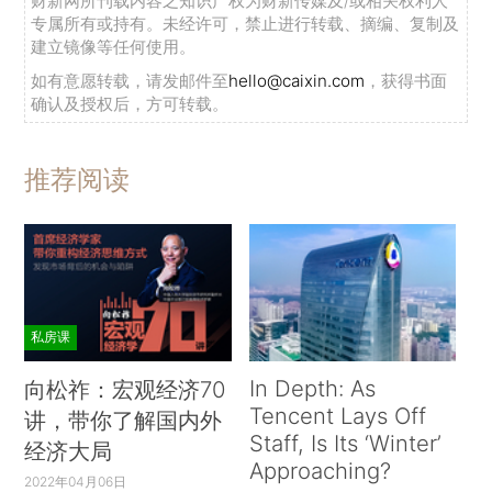
财新网所刊载内容之知识产权为财新传媒及/或相关权利人
专属所有或持有。未经许可，禁止进行转载、摘编、复制及
建立镜像等任何使用。
如有意愿转载，请发邮件至
hello@caixin.com
，获得书面
确认及授权后，方可转载。
推荐阅读
私房课
In Depth: As
向松祚：宏观经济70
Tencent Lays Off
讲，带你了解国内外
Staff, Is Its ‘Winter’
经济大局
Approaching?
2022年04月06日