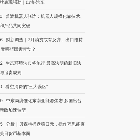
牌表现强劲｜出海·汽车
00
普渡机器人张涛：机器人规模化靠技术、
和产品共同突破
56
财新调查｜7月消费或有反弹、出口维持
 受哪些因素带动？
42
生态环境法典将施行 最高法明确新旧法
与追责规则
0
看空消费的“三大误区”
59
中东局势催化东南亚能源焦虑 多国出台
新政加速转型
05
分析｜贝森特操盘稳日元，操作巧思能否
美日货币基本面