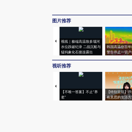
图片推荐
视线｜极端高温致多瑙河
水位跌破纪录 二战沉船与
韩国高温创百年
猛犸象化石接连露出
警告停止一切户
视听推荐
【不唯一答案】不止“养
【特别呈现】寻
老”
有意思的生活方