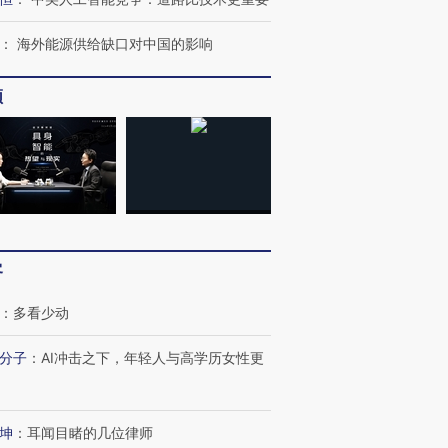
：
海外能源供给缺口对中国的影响
频
OX的吸金
马航飞行员跨国走私7万
视线｜被称为“蟑螂”的印
让中产们甘
粒摇头丸 尿检体内含3种
度Z世代 用街头抗争将教
秘鲁纳斯
”？
毒品
育部长拱下台
13人遇难
客
进第四届链博
【商旅对话】华住集团
技“链”接产
：
多看少动
【特别呈现】寻找100种
CFO：不靠规模取胜，华
【特别呈
有意思的生活方式·第三对
住三大增长引擎是什么？
有意思的
分子
：
AI冲击之下，年轻人与高学历女性更
坤
：
耳闻目睹的几位律师