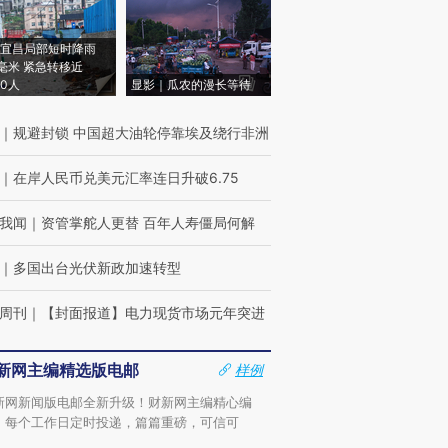
宜昌局部短时降雨
8毫米 紧急转移近
00人
显影｜瓜农的漫长等待
｜
规避封锁 中国超大油轮停靠埃及绕行非洲
｜
在岸人民币兑美元汇率连日升破6.75
我闻
｜
资管掌舵人更替 百年人寿僵局何解
｜
多国出台光伏新政加速转型
周刊
｜
【封面报道】电力现货市场元年突进
新网主编精选版电邮
样例
新网新闻版电邮全新升级！财新网主编精心编
，每个工作日定时投递，篇篇重磅，可信可
。