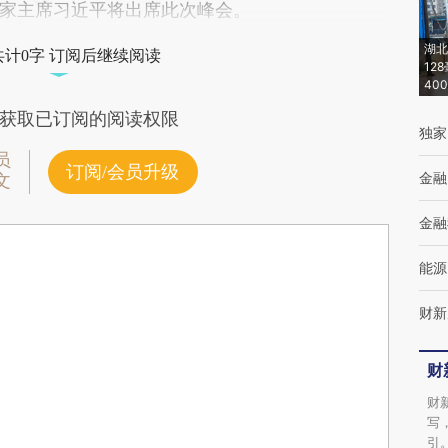
家主席习近平将出席此次峰会。
湖北
共计0字 订阅后继续阅读
12
40
获取已订阅的阅读权限
独家
员
订阅/会员升级
金融
文
金融
能源
财新
财
财
写
引