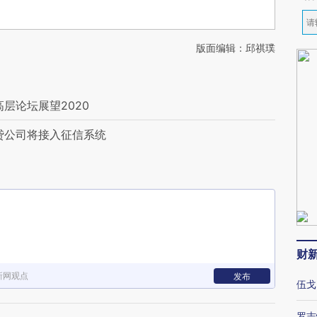
版面编辑：邱祺璞
层论坛展望2020
贷公司将接入征信系统
财
新网观点
发布
伍戈
罗志