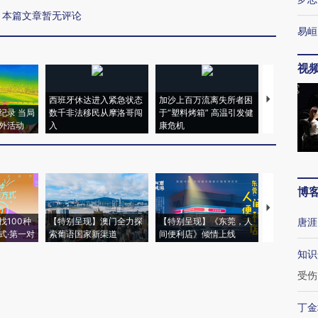
本篇文章暂无评论
易峘
视
西班牙休达进入紧急状态
加沙上百万流离失所者困
视线｜HYR
纪录 当局
数千非法移民从摩洛哥闯
于“塑料烤箱” 高温引发健
术：是什么
外活动
入
康危机
心“花钱找虐
博
【推广】走
找100种
【特别呈现】澳门全力探
【特别呈现】《东莞，人
会，让数智科
唐涯
式·第一对
索葡语国家新渠道
间便利店》倾情上线
业
知识
受伤
丁金