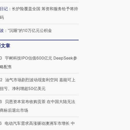
日记
：
长护险覆盖全国 筹资和服务给予将持
码
波
：
“沉睡”的10万亿元公积金
新文章
0
宇树科技IPO估值600亿元 DeepSeek参
略配售
22
油气市场剧烈波动现套利空间 嘉能可上
扭亏、净利增超50亿美元
6
贝恩资本宣布收购贡茶 在中国大陆无法
商标后退出市场
6
电动汽车需求高涨驱动澳洲车市增长 中