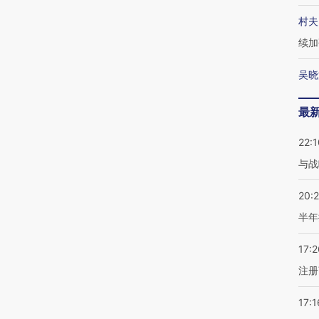
村夫
续加
吴晓
最
22:1
与战
20:
半年
17:2
注册
17:1