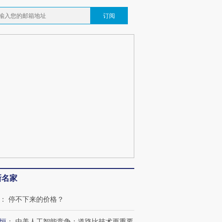
订阅
新名家
：
停不下来的价格？
恒
：
中美人工智能竞争：道路比技术更重要