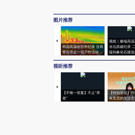
图片推荐
视线｜极端高温
韩国高温创百年纪录 当局
水位跌破纪录 
警告停止一切户外活动
猛犸象化石接连
视听推荐
【不唯一答案】不止“养
【特别呈现】寻
老”
有意思的生活方