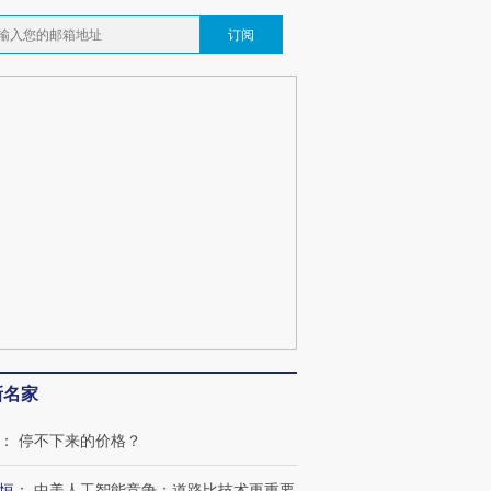
订阅
新名家
：
停不下来的价格？
恒
：
中美人工智能竞争：道路比技术更重要