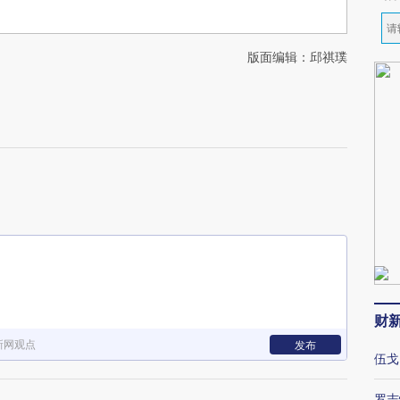
版面编辑：邱祺璞
财
新网观点
发布
伍戈
罗志