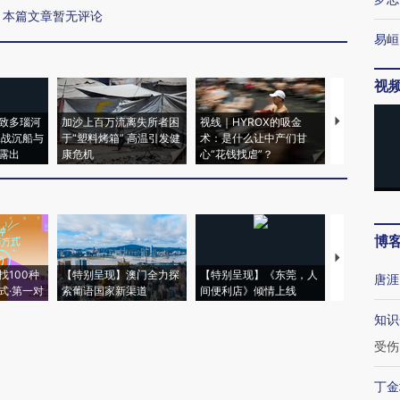
本篇文章暂无评论
易峘
视
致多瑙河
加沙上百万流离失所者困
视线｜HYROX的吸金
马航飞行员
二战沉船与
于“塑料烤箱” 高温引发健
术：是什么让中产们甘
粒摇头丸 尿
露出
康危机
心“花钱找虐”？
毒品
博
【推广】走
找100种
【特别呈现】澳门全力探
【特别呈现】《东莞，人
会，让数智科
唐涯
式·第一对
索葡语国家新渠道
间便利店》倾情上线
业
知识
受伤
丁金