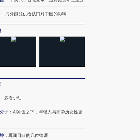
：
海外能源供给缺口对中国的影响
频
跨国走私7万
视线｜被称为“蟑螂”的印
视线｜“入侵”还是“人道危
检体内含3种
度Z世代 用街头抗争将教
机”？难民潮撕裂西班牙
秘鲁纳斯
育部长拱下台
飞地休达
13人遇难
客
进第四届链博
【商旅对话】华住集团
技“链”接产
【特别呈现】寻找100种
CFO：不靠规模取胜，华
【特别呈
：
多看少动
有意思的生活方式·第三对
住三大增长引擎是什么？
有意思的
分子
：
AI冲击之下，年轻人与高学历女性更
坤
：
耳闻目睹的几位律师