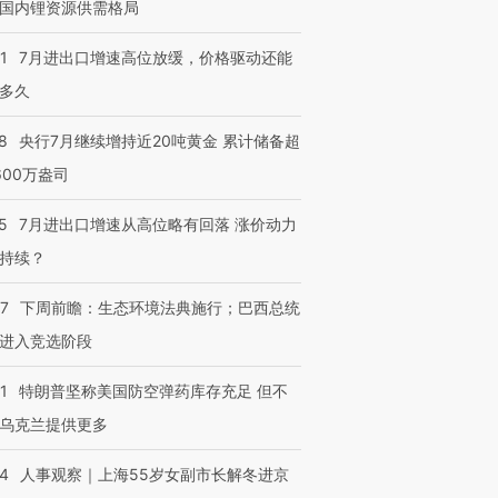
国内锂资源供需格局
1
7月进出口增速高位放缓，价格驱动还能
多久
8
央行7月继续增持近20吨黄金 累计储备超
600万盎司
5
7月进出口增速从高位略有回落 涨价动力
持续？
07
下周前瞻：生态环境法典施行；巴西总统
进入竞选阶段
1
特朗普坚称美国防空弹药库存充足 但不
乌克兰提供更多
24
人事观察｜上海55岁女副市长解冬进京