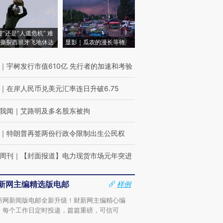
侵”还是“人道危机” 难
撕裂西班牙飞地休达
显影｜瓜农的漫长等待
｜
宇树发行市值610亿 先行者的加速和考验
｜
在岸人民币兑美元汇率连日升破6.75
我闻
｜
艾路明及多名股东被拘
｜
特朗普再签两份行政令限制出生公民权
周刊
｜
【封面报道】电力现货市场元年突进
新网主编精选版电邮
样例
新网新闻版电邮全新升级！财新网主编精心编
，每个工作日定时投递，篇篇重磅，可信可
。