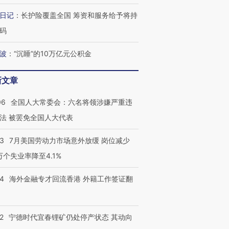
日记
：
长护险覆盖全国 筹资和服务给予将持
码
波
：
“沉睡”的10万亿元公积金
新文章
06
全国人大常委会：六名将领涉嫌严重违
法 被罢免全国人大代表
43
7月美国劳动力市场意外放缓 岗位减少
3万个失业率降至4.1%
14
海外金融专才回流香港 外籍工作签证翻
2
宁德时代宜春锂矿仍处停产状态 其动向