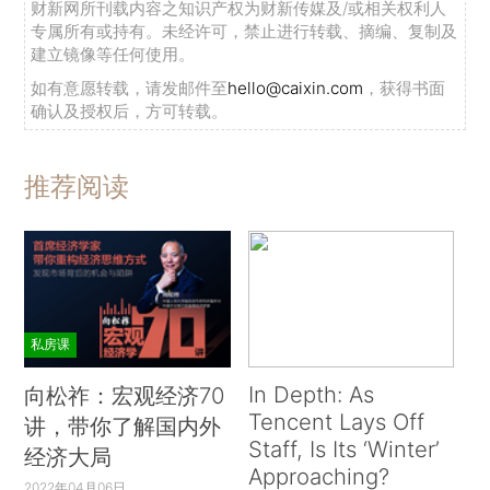
财新网所刊载内容之知识产权为财新传媒及/或相关权利人
专属所有或持有。未经许可，禁止进行转载、摘编、复制及
建立镜像等任何使用。
如有意愿转载，请发邮件至
hello@caixin.com
，获得书面
确认及授权后，方可转载。
推荐阅读
私房课
In Depth: As
向松祚：宏观经济70
Tencent Lays Off
讲，带你了解国内外
Staff, Is Its ‘Winter’
经济大局
Approaching?
2022年04月06日