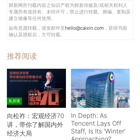
财新网所刊载内容之知识产权为财新传媒及/或相关权利人
专属所有或持有。未经许可，禁止进行转载、摘编、复制及
建立镜像等任何使用。
如有意愿转载，请发邮件至
hello@caixin.com
，获得书面
确认及授权后，方可转载。
推荐阅读
私房课
In Depth: As
向松祚：宏观经济70
Tencent Lays Off
讲，带你了解国内外
Staff, Is Its ‘Winter’
经济大局
Approaching?