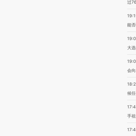
过7
19:1
能否
19:
大选
19:0
会向
18:
候任
17:
手祖
17: