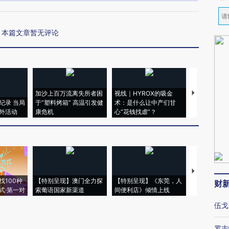
本篇文章暂无评论
加沙上百万流离失所者困
视线｜HYROX的吸金
马航飞行员
纪录 当局
于“塑料烤箱” 高温引发健
术：是什么让中产们甘
粒摇头丸 尿
外活动
康危机
心“花钱找虐”？
毒品
【推广】走
找100种
【特别呈现】澳门全力探
【特别呈现】《东莞，人
会，让数智科
财
式·第一对
索葡语国家新渠道
间便利店》倾情上线
业
伍戈
罗志