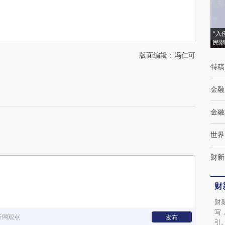
“入
民潮
版面编辑：冯仁可
特稿
金融
金融
世界
财新
财
财
写
新网观点
发布
引