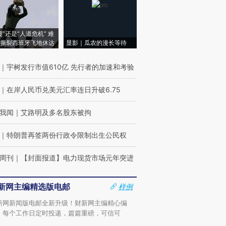
侵”还是“人道危机” 难
撕裂西班牙飞地休达
显影｜瓜农的漫长等待
｜
宇树发行市值610亿 先行者的加速和考验
｜
在岸人民币兑美元汇率连日升破6.75
我闻
｜
艾路明及多名股东被拘
｜
特朗普再签两份行政令限制出生公民权
周刊
｜
【封面报道】电力现货市场元年突进
新网主编精选版电邮
样例
新网新闻版电邮全新升级！财新网主编精心编
，每个工作日定时投递，篇篇重磅，可信可
。