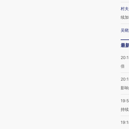
村夫
续加
吴晓
最
20:
倍
20:1
影响
19:5
持续
19:1