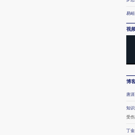
易峘
视
博
唐涯
知识
受伤
丁金