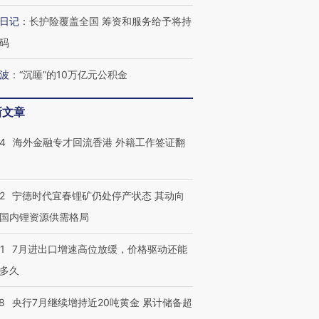
日记
：
长护险覆盖全国 筹资和服务给予将持
码
波
：
“沉睡”的10万亿元公积金
新文章
14
海外金融专才回流香港 外籍工作签证翻
2
宁德时代宜春锂矿仍处停产状态 其动向
国内锂资源供需格局
1
7月进出口增速高位放缓，价格驱动还能
多久
8
央行7月继续增持近20吨黄金 累计储备超