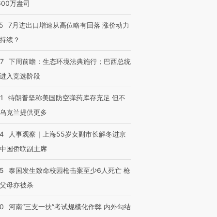
600万盎司
5
7月进出口增速从高位略有回落 涨价动力
持续？
07
下周前瞻：生态环境法典施行；巴西总统
进入竞选阶段
1
特朗普坚称美国防空弹药库存充足 但不
乌克兰提供更多
24
人事观察｜上海55岁女副市长解冬进京
中国侨联副主席
45
泰国发生致命校园枪击案至少6人死亡 枪
父母亦被杀
40
河南“三支一扶”考试规模化作弊 内外勾结