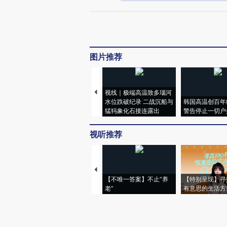
图片推荐
视线｜极端高温致多瑙河
水位跌破纪录 二战沉船与
韩国高温创百年
猛犸象化石接连露出
警告停止一切户
视听推荐
【不唯一答案】不止“养
【特别呈现】寻
老”
有意思的生活方