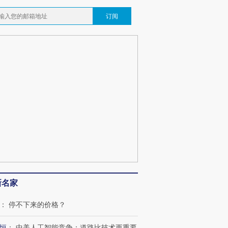
订阅
跨国走私7万
视线｜被称为“蟑螂”的印
视线｜“入侵”还是“人道危
检体内含3种
度Z世代 用街头抗争将教
机”？难民潮撕裂西班牙
秘鲁纳斯
育部长拱下台
飞地休达
13人遇难
进第四届链博
【商旅对话】华住集团
技“链”接产
【特别呈现】寻找100种
CFO：不靠规模取胜，华
【特别呈
新名家
有意思的生活方式·第三对
住三大增长引擎是什么？
有意思的
：
停不下来的价格？
恒
：
中美人工智能竞争：道路比技术更重要