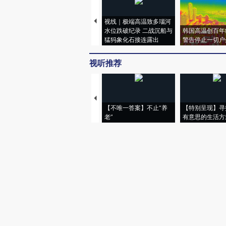
视线｜极端高温致多瑙河
水位跌破纪录 二战沉船与
韩国高温创百年
猛犸象化石接连露出
警告停止一切户
视听推荐
【不唯一答案】不止“养
【特别呈现】寻
老”
有意思的生活方