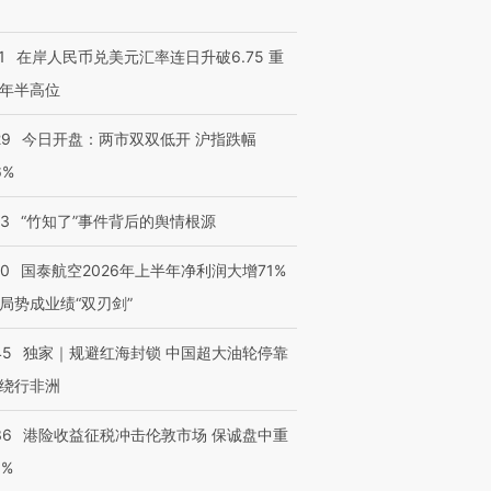
1
在岸人民币兑美元汇率连日升破6.75 重
年半高位
29
今日开盘：两市双双低开 沪指跌幅
6%
13
“竹知了”事件背后的舆情根源
10
国泰航空2026年上半年净利润大增71%
局势成业绩“双刃剑”
45
独家｜规避红海封锁 中国超大油轮停靠
绕行非洲
36
港险收益征税冲击伦敦市场 保诚盘中重
3%