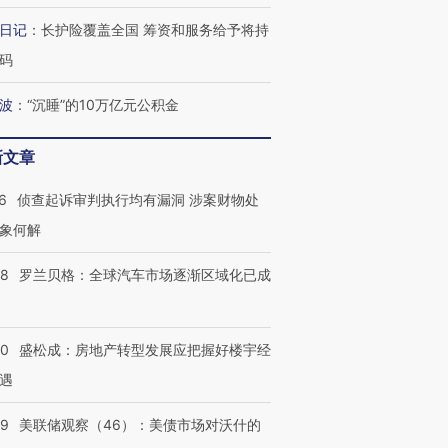
日记
：
长护险覆盖全国 筹资和服务给予将持
码
波
：
“沉睡”的10万亿元公积金
新文章
6
侦查起诉审判执行均有漏洞 涉案财物处
象何解
58
罗兰贝格：全球汽车市场逐渐区域化已成
50
盛松成：房地产转型发展应把握好楼宇经
遇
39
美联储观察（46）：美债市场对沃什的