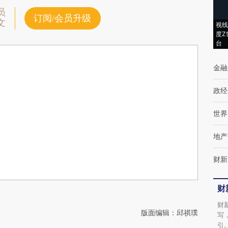
员
订阅/会员升级
文
视线
度Z
台
金融
政经
世界
地产
财新
财
财
版面编辑：邱祺璞
写
引