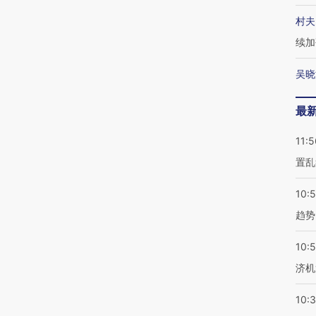
村夫
续加
吴晓
最
11:5
置乱
10:
趋势
10:
济机
10: