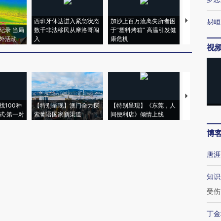
西班牙休达进入紧急状态
加沙上百万流离失所者困
马航飞行员
易峘
纪录 当局
数千非法移民从摩洛哥闯
于“塑料烤箱” 高温引发健
粒摇头丸 尿
外活动
入
康危机
毒品
视
【推广】走
找100种
【特别呈现】澳门全力探
【特别呈现】《东莞，人
会，让数智科
式·第一对
索葡语国家新渠道
间便利店》倾情上线
业
博
唐涯
知识
受伤
丁金