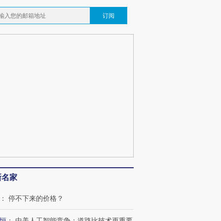
订阅
新名家
：
停不下来的价格？
恒
：
中美人工智能竞争：道路比技术更重要