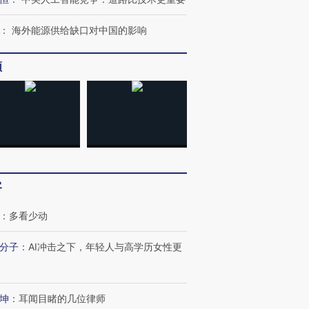
跨国走私7万
：
海外能源供给缺口对中国的影响
视线｜HY
检体内含3种
泽连斯基密集出访美英 索
秘鲁纳斯卡观光飞机坠毁
术：是什
要防空导弹“救急”
13人遇难
心“花钱找
频
进第四届链博
【商旅对话】华住集团
技“链”接产
【特别呈现】寻找100种
CFO：不靠规模取胜，华
【特别呈
有意思的生活方式·第三对
住三大增长引擎是什么？
有意思的
客
：
多看少动
分子
：
AI冲击之下，年轻人与高学历女性更
坤
：
耳闻目睹的几位律师