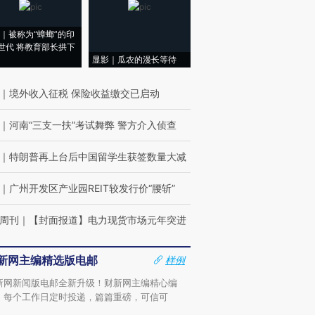
｜被称为“蟑螂”的印
世代 将教育部长拱下
显影｜瓜农的漫长等待
｜
境外收入征税 保险收益缴交已启动
｜
河南“三支一扶”考试舞弊 警方介入侦查
｜
特朗普再上台后中国留学生获签数量大减
｜
广州开发区产业园REIT较发行价“腰斩”
周刊
｜
【封面报道】电力现货市场元年突进
新网主编精选版电邮
样例
新网新闻版电邮全新升级！财新网主编精心编
，每个工作日定时投递，篇篇重磅，可信可
。