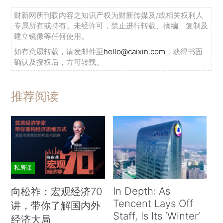
财新网所刊载内容之知识产权为财新传媒及/或相关权利人
专属所有或持有。未经许可，禁止进行转载、摘编、复制及
建立镜像等任何使用。
如有意愿转载，请发邮件至
hello@caixin.com
，获得书面
确认及授权后，方可转载。
推荐阅读
私房课
In Depth: As
向松祚：宏观经济70
Tencent Lays Off
讲，带你了解国内外
Staff, Is Its ‘Winter’
经济大局