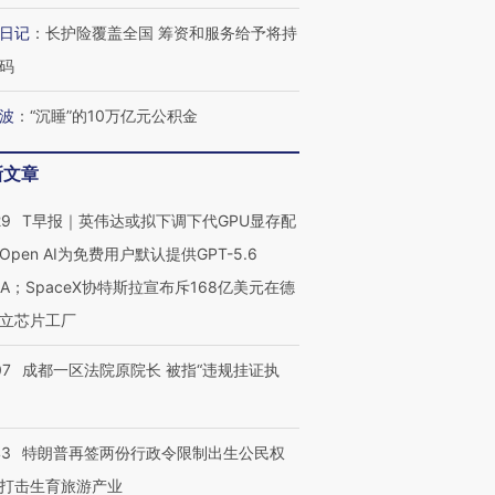
日记
：
长护险覆盖全国 筹资和服务给予将持
码
波
：
“沉睡”的10万亿元公积金
新文章
29
T早报｜英伟达或拟下调下代GPU显存配
Open AI为免费用户默认提供GPT-5.6
NA；SpaceX协特斯拉宣布斥168亿美元在德
立芯片工厂
07
成都一区法院原院长 被指“违规挂证执
43
特朗普再签两份行政令限制出生公民权
打击生育旅游产业