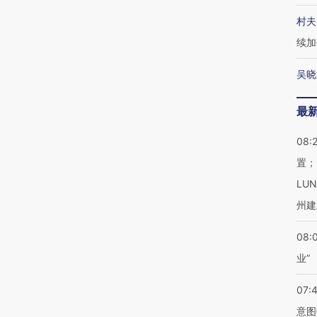
村夫
续加
吴晓
最
08:
置；
LU
州建
08:
业”
07:
意图