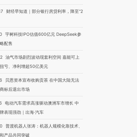
37
财经早知道｜部分银行房贷利率，降至“2
0
宇树科技IPO估值600亿元 DeepSeek参
略配售
22
油气市场剧烈波动现套利空间 嘉能可上
扭亏、净利增超50亿美元
6
贝恩资本宣布收购贡茶 在中国大陆无法
商标后退出市场
6
电动汽车需求高涨驱动澳洲车市增长 中
牌表现强劲｜出海·汽车
00
普渡机器人张涛：机器人规模化靠技术、
和产品共同突破