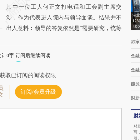
其中一位工人何正文打电话和工会副主席交
湖北
涉，作为代表进入院内与领导面谈。结果并不
12
40
出人意料：领导的答复依然是“需要研究，统筹
独家
共计0字 订阅后继续阅读
金融
金融
获取已订阅的阅读权限
能源
员
订阅/会员升级
文
财新
财
财
写
引