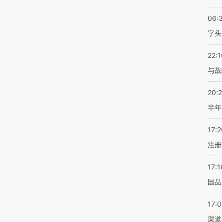
06:
字头
22:1
与战
20:
半年
17:2
注册
17:1
国品
17:
渠道