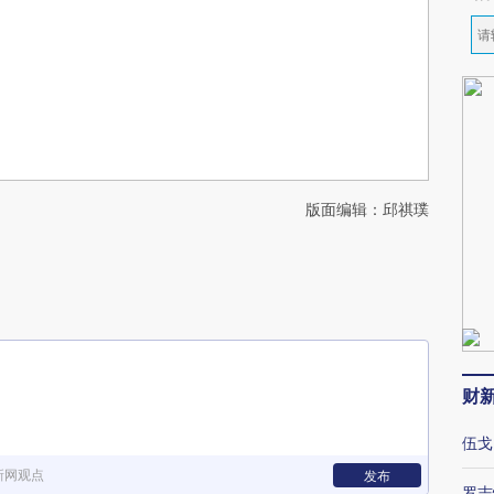
版面编辑：邱祺璞
财
伍戈
新网观点
发布
罗志