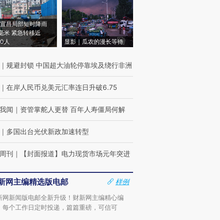
宜昌局部短时降雨
8毫米 紧急转移近
00人
显影｜瓜农的漫长等待
｜
规避封锁 中国超大油轮停靠埃及绕行非洲
｜
在岸人民币兑美元汇率连日升破6.75
我闻
｜
资管掌舵人更替 百年人寿僵局何解
｜
多国出台光伏新政加速转型
周刊
｜
【封面报道】电力现货市场元年突进
新网主编精选版电邮
样例
新网新闻版电邮全新升级！财新网主编精心编
，每个工作日定时投递，篇篇重磅，可信可
。