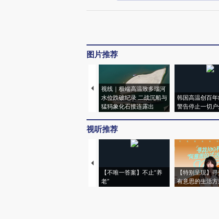
图片推荐
视线｜极端高温致多瑙河
水位跌破纪录 二战沉船与
韩国高温创百年
猛犸象化石接连露出
警告停止一切户
视听推荐
【不唯一答案】不止“养
【特别呈现】寻
老”
有意思的生活方