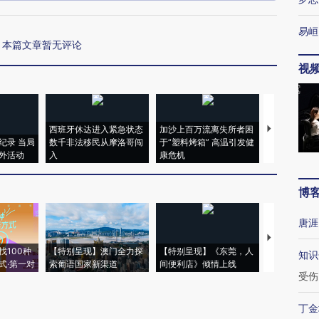
易峘
本篇文章暂无评论
视
西班牙休达进入紧急状态
加沙上百万流离失所者困
视线｜HYR
纪录 当局
数千非法移民从摩洛哥闯
于“塑料烤箱” 高温引发健
术：是什么
外活动
入
康危机
心“花钱找虐
博
唐涯
【推广】走
找100种
【特别呈现】澳门全力探
【特别呈现】《东莞，人
会，让数智科
知识
式·第一对
索葡语国家新渠道
间便利店》倾情上线
业
受伤
丁金