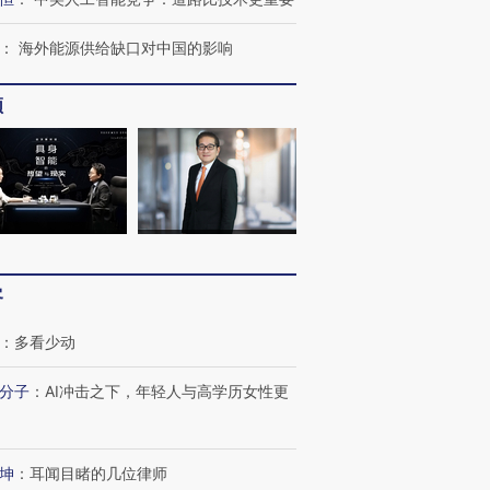
：
海外能源供给缺口对中国的影响
频
OX的吸金
马航飞行员跨国走私7万
视线｜被称为“蟑螂”的印
让中产们甘
粒摇头丸 尿检体内含3种
度Z世代 用街头抗争将教
秘鲁纳斯
”？
毒品
育部长拱下台
13人遇难
客
：
多看少动
进第四届链博
【商旅对话】华住集团
技“链”接产
【特别呈现】寻找100种
CFO：不靠规模取胜，华
【特别呈
分子
：
AI冲击之下，年轻人与高学历女性更
有意思的生活方式·第三对
住三大增长引擎是什么？
有意思的
坤
：
耳闻目睹的几位律师