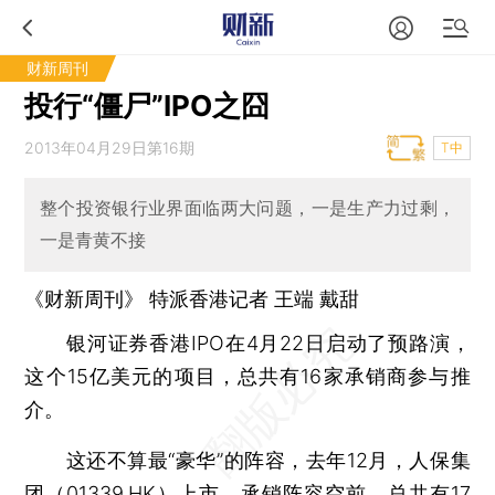
财新周刊
投行“僵尸”IPO之囧
2013年04月29日第16期
T中
整个投资银行业界面临两大问题，一是生产力过剩，
一是青黄不接
《财新周刊》 特派香港记者
王端
戴甜
银河证券香港IPO在4月22日启动了预路演，
这个15亿美元的项目，总共有16家承销商参与推
介。
这还不算最“豪华”的阵容，去年12月，人保集
团（
01339.HK
）上市，承销阵容空前，总共有17