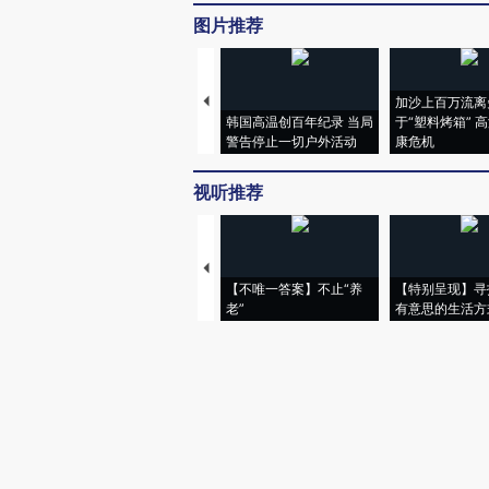
图片推荐
加沙上百万流离
韩国高温创百年纪录 当局
于“塑料烤箱” 
警告停止一切户外活动
康危机
视听推荐
【不唯一答案】不止“养
【特别呈现】寻
老”
有意思的生活方