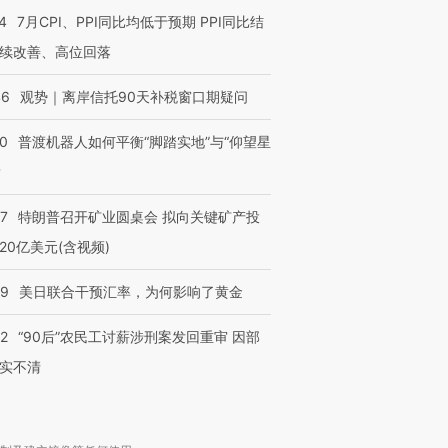
4
7月CPI、PPI同比均低于预期 PPI同比结
续改善、高位回落
46
观势｜离岸信托90天补税窗口期疑问
00
普渡机器人如何平衡“脚踏实地”与“仰望星
？
57
特朗普召开矿业圆桌会 拟向关键矿产投
20亿美元(含视频)
09
美日联合干预汇率，为何影响了黄金
32
“90后”农民工讨薪涉刑案发回重审 因部
实不清