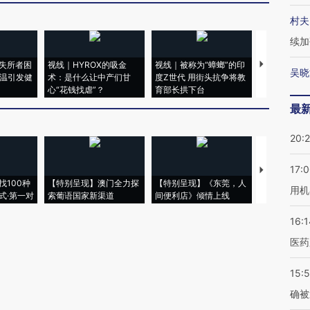
村夫
续加
失所者困
视线｜HYROX的吸金
视线｜被称为“蟑螂”的印
视线｜“入侵
吴晓
高温引发健
术：是什么让中产们甘
度Z世代 用街头抗争将教
机”？难民潮
心“花钱找虐”？
育部长拱下台
飞地休达
最
20:
17:
【推广】走
找100种
【特别呈现】澳门全力探
【特别呈现】《东莞，人
会，让数智科
用机
式·第一对
索葡语国家新渠道
间便利店》倾情上线
业
16:1
医药
15:5
确被