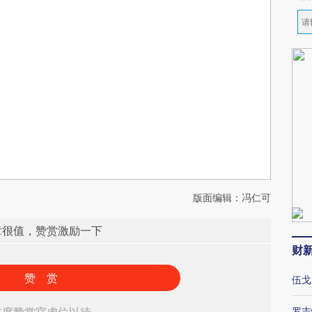
版面编辑：冯仁可
章很值，赞赏激励一下
财
赞 赏
伍戈
罗志