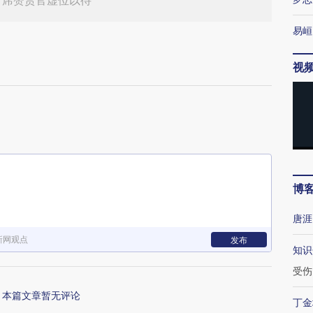
首席赞赏官虚位以待
易峘
视
博
唐涯
新网观点
发布
知识
受伤
本篇文章暂无评论
丁金