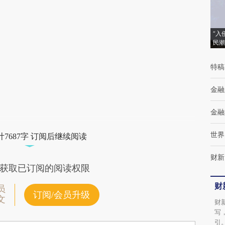
“入
民潮
特稿
金融
金融
世界
7687字 订阅后继续阅读
财新
获取已订阅的阅读权限
财
员
订阅/会员升级
文
财
写
引