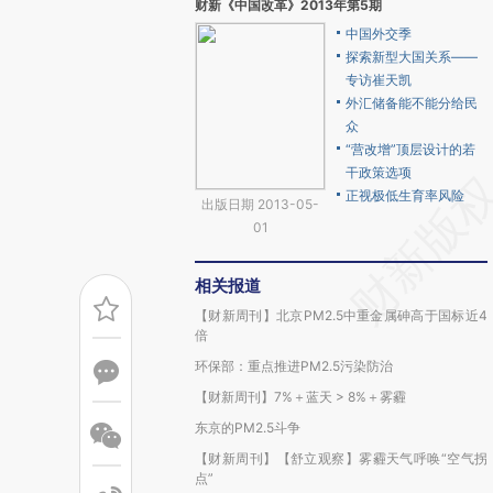
财新《中国改革》2013年第5期
中国外交季
探索新型大国关系——
专访崔天凯
外汇储备能不能分给民
众
“营改增”顶层设计的若
干政策选项
正视极低生育率风险
出版日期 2013-05-
01
相关报道
【财新周刊】北京PM2.5中重金属砷高于国标近4
倍
环保部：重点推进PM2.5污染防治
【财新周刊】7%＋蓝天 > 8%＋雾霾
东京的PM2.5斗争
【财新周刊】【舒立观察】雾霾天气呼唤“空气拐
点”