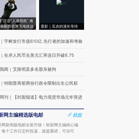
侵”还是“人道危机” 难
撕裂西班牙飞地休达
显影｜瓜农的漫长等待
｜
宇树发行市值610亿 先行者的加速和考验
｜
在岸人民币兑美元汇率连日升破6.75
我闻
｜
艾路明及多名股东被拘
｜
特朗普再签两份行政令限制出生公民权
周刊
｜
【封面报道】电力现货市场元年突进
新网主编精选版电邮
样例
新网新闻版电邮全新升级！财新网主编精心编
，每个工作日定时投递，篇篇重磅，可信可
。