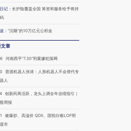
日记
：
长护险覆盖全国 筹资和服务给予将持
码
”还是“人道危
湖北宜昌局部短时降雨
哈尔滨遭遇短时极端强降
波
：
“沉睡”的10万亿元公积金
撕裂西班牙
128毫米 紧急转移近
雨 3小时累计雨量超80毫
秘鲁纳斯
4000人
米
13人遇难
新文章
26
河南西平“7.30”刑案嫌犯落网
00
普渡机器人张涛：人形机器人不会替代专
进第四届链博
【商旅对话】华住集团
技“链”接产
【特别呈现】寻找100种
CFO：不靠规模取胜，华
【特别呈
器人
有意思的生活方式·第三对
住三大增长引擎是什么？
有意思的
4
创新药再活跃，龙头上调全年业绩指引｜
股周报
1
被爆炒、高溢价 QDII、国投白银LOF明
退市