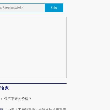
订阅
新名家
：
停不下来的价格？
恒
：
中美人工智能竞争：道路比技术更重要