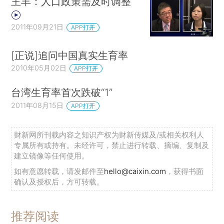
王丰：人口政策需及时调整
2011年09月21日
APP打开
[正说]追问中国真实生育率
2010年05月02日
APP打开
台湾生育率首次跌破“1”
2011年08月15日
APP打开
财新网所刊载内容之知识产权为财新传媒及/或相关权利人
专属所有或持有。未经许可，禁止进行转载、摘编、复制及
建立镜像等任何使用。
如有意愿转载，请发邮件至
hello@caixin.com
，获得书面
确认及授权后，方可转载。
推荐阅读