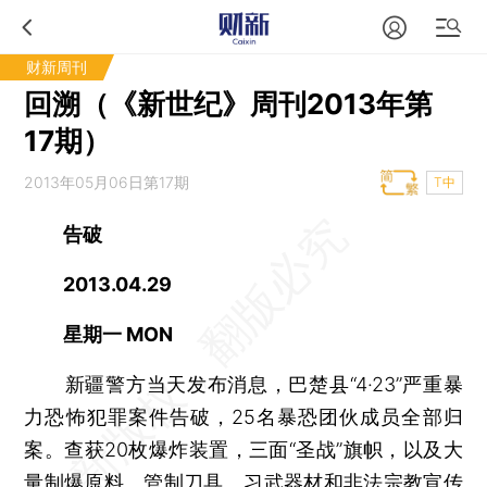
财新周刊
回溯（《新世纪》周刊2013年第
17期）
2013年05月06日第17期
T中
告破
2013.04.29
星期一 MON
新疆警方当天发布消息，巴楚县“4·23”严重暴
力恐怖犯罪案件告破，25名暴恐团伙成员全部归
案。查获20枚爆炸装置，三面“圣战”旗帜，以及大
量制爆原料、管制刀具、习武器材和非法宗教宣传